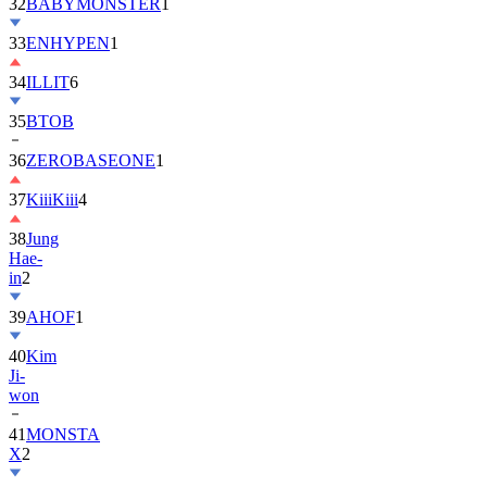
32
BABYMONSTER
1
33
ENHYPEN
1
34
ILLIT
6
35
BTOB
36
ZEROBASEONE
1
37
KiiiKiii
4
38
Jung
Hae-
in
2
39
AHOF
1
40
Kim
Ji-
won
41
MONSTA
X
2