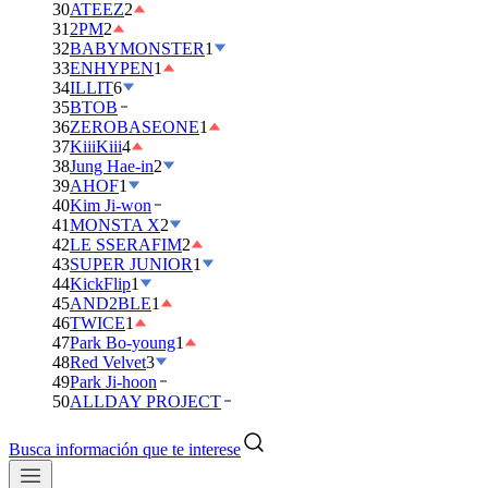
30
ATEEZ
2
31
2PM
2
32
BABYMONSTER
1
33
ENHYPEN
1
34
ILLIT
6
35
BTOB
36
ZEROBASEONE
1
37
KiiiKiii
4
38
Jung Hae-in
2
39
AHOF
1
40
Kim Ji-won
41
MONSTA X
2
42
LE SSERAFIM
2
43
SUPER JUNIOR
1
44
KickFlip
1
45
AND2BLE
1
46
TWICE
1
47
Park Bo-young
1
48
Red Velvet
3
49
Park Ji-hoon
50
ALLDAY PROJECT
Busca información que te interese