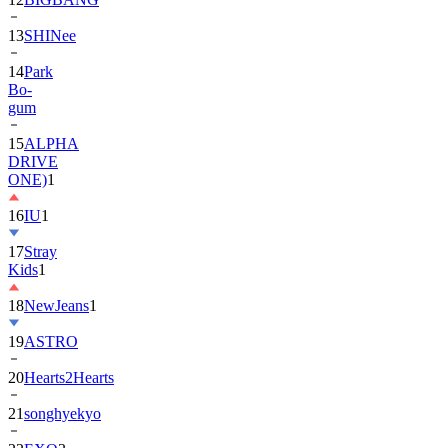
13
SHINee
14
Park
Bo-
gum
15
ALPHA
DRIVE
ONE)
1
16
IU
1
17
Stray
Kids
1
18
NewJeans
1
19
ASTRO
20
Hearts2Hearts
21
songhyekyo