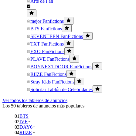
Arte de Fan
mejor Fanfictions
BTS Fanfictions
SEVENTEEN FanFictions
TXT FanFictions
EXO FanFictions
PLAVE FanFictions
BOYNEXTDOOR FanFictions
RIIZE FanFictions
Stray Kids FanFictions
Solicitar Tablón de Celebridades
Ver todos los tableros de anuncios
Los 50 tableros de anuncios más populares
01
BTS
02
IVE
03
DAY6
04
RIIZE