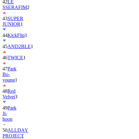
42
LE
SSERAFIM
2
43
SUPER
JUNIOR
1
44
KickFlip
1
45
AND2BLE
1
46
TWICE
1
47
Park
Bo-
young
1
48
Red
Velvet
3
49
Park
Ji-
hoon
50
ALLDAY
PROJECT