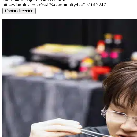
https://fanplus.co.kr/es-ES/community/bts/131013247
Copiar dirección