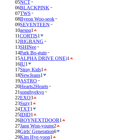
05
NCT
06
BLACKPINK
07
TWS
08
Byeon Woo-seok
09
SEVENTEEN
10
aespa
1
11
CORTIS
1
12
BIGBANG
13
SHINee
14
Park Bo-gum
15
ALPHA DRIVE ONE)
1
16
IU
1
17
Stray Kids
1
18
NewJeans
1
19
ASTRO
20
Hearts2Hearts
21
songhyekyo
22
EXO
3
23
Suzy
1
24
TXT
1
25
IDID
1
26
BOYNEXTDOOR
1
27
Jang Won-young
2
28
Girls' Generation
6
29
Kim Hye-yoon
1