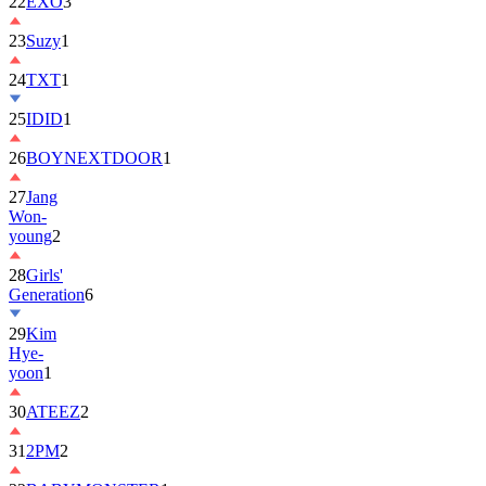
22
EXO
3
23
Suzy
1
24
TXT
1
25
IDID
1
26
BOYNEXTDOOR
1
27
Jang
Won-
young
2
28
Girls'
Generation
6
29
Kim
Hye-
yoon
1
30
ATEEZ
2
31
2PM
2