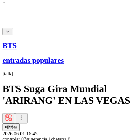
BTS
entradas populares
[
talk
]
BTS Suga Gira Mundial
'ARIRANG' EN LAS VEGAS
예빵순
2026.06.01 16:45
controlar
87
sugerencia
1
chatarra
0