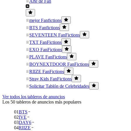
Arte de Fan
mejor Fanfictions
BTS Fanfictions
SEVENTEEN FanFictions
TXT FanFictions
EXO FanFictions
PLAVE FanFictions
BOYNEXTDOOR FanFictions
RIIZE FanFictions
Stray Kids FanFictions
Solicitar Tablón de Celebridades
Ver todos los tableros de anuncios
Los 50 tableros de anuncios más populares
01
BTS
02
IVE
03
DAY6
04
RIIZE