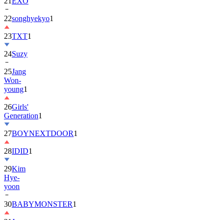
22
songhyekyo
1
23
TXT
1
24
Suzy
25
Jang
Won-
young
1
26
Girls'
Generation
1
27
BOYNEXTDOOR
1
28
IDID
1
29
Kim
Hye-
yoon
30
BABYMONSTER
1
31
Jung
Hae-