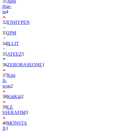
in
4
32
ENHYPEN
33
2PM
34
ILLIT
35
ATEEZ
5
36
ZEROBASEONE
1
37
Kim
Ji-
won
2
38
KiiiKiii
2
39
LE
SSERAFIM
3
40
MONSTA
X
1
41
AHOF
2