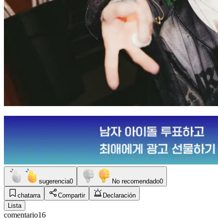
sugerencia
0
No recomendado
0
chatarra
Compartir
Declaración
Lista
comentario
16