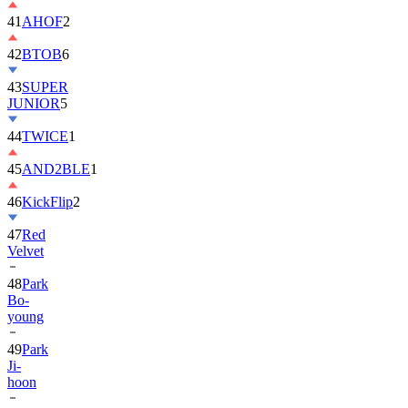
42
BTOB
6
43
SUPER
JUNIOR
5
44
TWICE
1
45
AND2BLE
1
46
KickFlip
2
47
Red
Velvet
48
Park
Bo-
young
49
Park
Ji-
hoon
50
ALLDAY
PROJECT