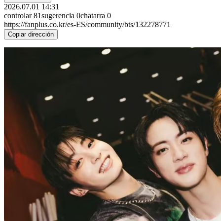
2026.07.01 14:31
controlar
81
sugerencia
0
chatarra
0
https://fanplus.co.kr/es-ES/community/bts/132278771
Copiar dirección