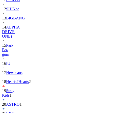
13
BIGBANG
14
ALPHA
DRIVE
ONE)
15
Park
Bo-
gum
16
IU
17
NewJeans
18
Hearts2Hearts
2
19
Stray
Kids
1
20
ASTRO
1
21
EXO