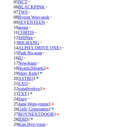
05
NCT
06
BLACKPINK
07
TWS
08
Byeon Woo-seok
09
SEVENTEEN
10
aespa
11
CORTIS
12
SHINee
13
BIGBANG
14
ALPHA DRIVE ONE)
15
Park Bo-gum
16
IU
17
NewJeans
18
Hearts2Hearts
2
19
Stray Kids
1
20
ASTRO
1
21
EXO
22
songhyekyo
1
23
TXT
1
24
Suzy
25
Jang Won-young
1
26
Girls' Generation
1
27
BOYNEXTDOOR
1
28
IDID
1
29
Kim Hye-yoon