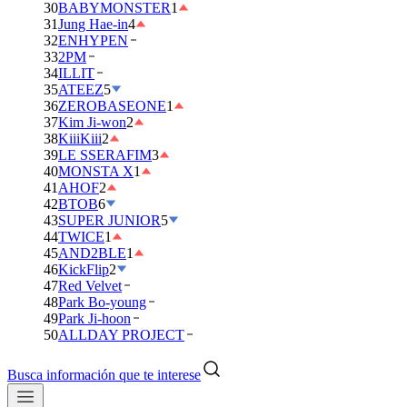
30
BABYMONSTER
1
31
Jung Hae-in
4
32
ENHYPEN
33
2PM
34
ILLIT
35
ATEEZ
5
36
ZEROBASEONE
1
37
Kim Ji-won
2
38
KiiiKiii
2
39
LE SSERAFIM
3
40
MONSTA X
1
41
AHOF
2
42
BTOB
6
43
SUPER JUNIOR
5
44
TWICE
1
45
AND2BLE
1
46
KickFlip
2
47
Red Velvet
48
Park Bo-young
49
Park Ji-hoon
50
ALLDAY PROJECT
Busca información que te interese