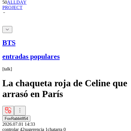
BTS
entradas populares
[
talk
]
La chaqueta roja de Celine que
arrasó en París
FoxRabbit854
2026.07.01 14:33
controlar
42
sugerencia
1
chatarra
0