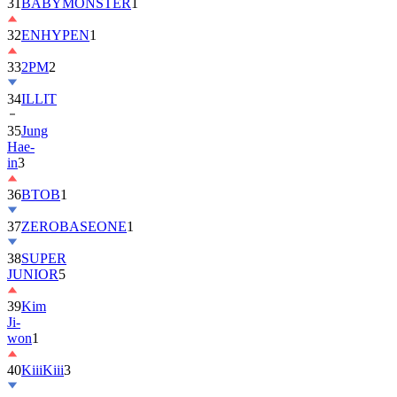
32
ENHYPEN
1
33
2PM
2
34
ILLIT
35
Jung
Hae-
in
3
36
BTOB
1
37
ZEROBASEONE
1
38
SUPER
JUNIOR
5
39
Kim
Ji-
won
1
40
KiiiKiii
3
41
MONSTA
X