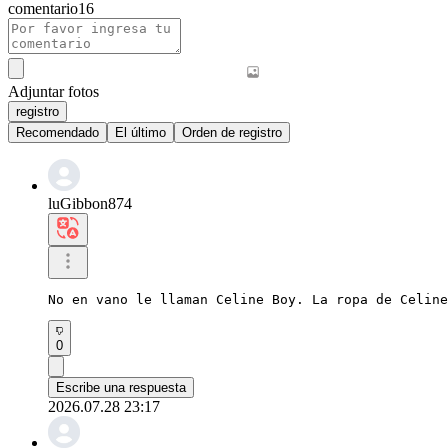
comentario
16
Adjuntar fotos
registro
Recomendado
El último
Orden de registro
luGibbon874
No en vano le llaman Celine Boy. La ropa de Celine
0
Escribe una respuesta
2026.07.28 23:17