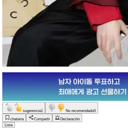
sugerencia
1
No recomendado
0
chatarra
Compartir
Declaración
Lista