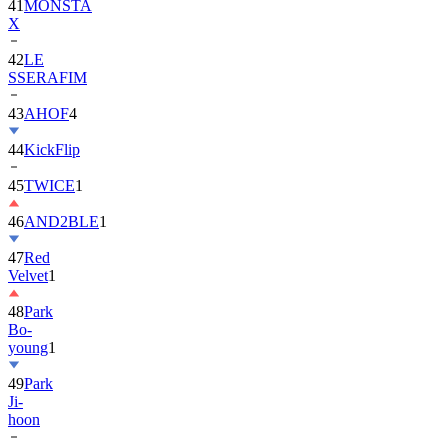
42
LE
SSERAFIM
43
AHOF
4
44
KickFlip
45
TWICE
1
46
AND2BLE
1
47
Red
Velvet
1
48
Park
Bo-
young
1
49
Park
Ji-
hoon
50
ALLDAY
PROJECT