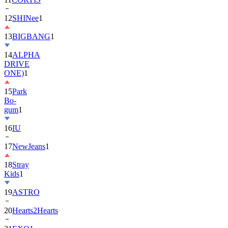
13
BIGBANG
1
14
ALPHA
DRIVE
ONE)
1
15
Park
Bo-
gum
1
16
IU
17
NewJeans
1
18
Stray
Kids
1
19
ASTRO
20
Hearts2Hearts
21
EXO
1