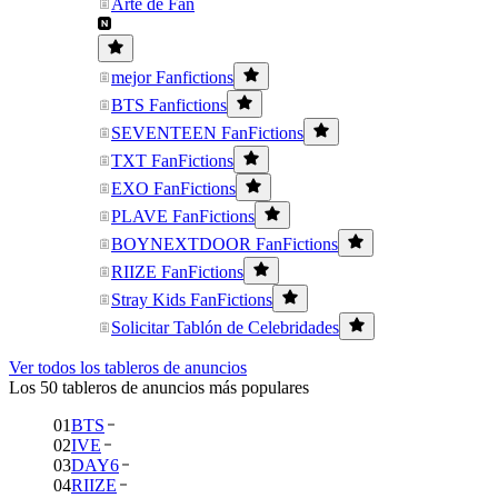
Arte de Fan
mejor Fanfictions
BTS Fanfictions
SEVENTEEN FanFictions
TXT FanFictions
EXO FanFictions
PLAVE FanFictions
BOYNEXTDOOR FanFictions
RIIZE FanFictions
Stray Kids FanFictions
Solicitar Tablón de Celebridades
Ver todos los tableros de anuncios
Los 50 tableros de anuncios más populares
01
BTS
02
IVE
03
DAY6
04
RIIZE