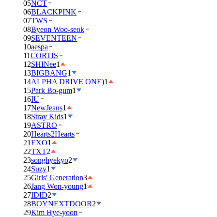
05
NCT
06
BLACKPINK
07
TWS
08
Byeon Woo-seok
09
SEVENTEEN
10
aespa
11
CORTIS
12
SHINee
1
13
BIGBANG
1
14
ALPHA DRIVE ONE)
1
15
Park Bo-gum
1
16
IU
17
NewJeans
1
18
Stray Kids
1
19
ASTRO
20
Hearts2Hearts
21
EXO
1
22
TXT
2
23
songhyekyo
2
24
Suzy
1
25
Girls' Generation
3
26
Jang Won-young
1
27
IDID
2
28
BOYNEXTDOOR
2
29
Kim Hye-yoon