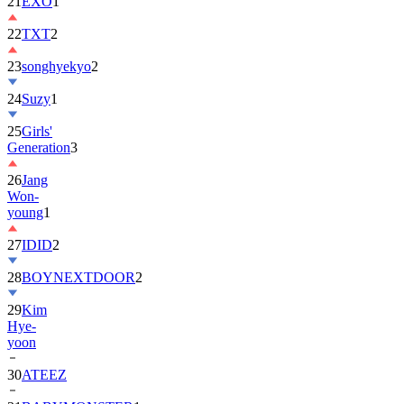
22
TXT
2
23
songhyekyo
2
24
Suzy
1
25
Girls'
Generation
3
26
Jang
Won-
young
1
27
IDID
2
28
BOYNEXTDOOR
2
29
Kim
Hye-
yoon
30
ATEEZ
31
BABYMONSTER
1