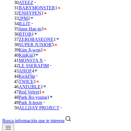
30
ATEEZ
31
BABYMONSTER
1
32
ENHYPEN
1
33
2PM
2
34
ILLIT
35
Jung Hae-in
3
36
BTOB
1
37
ZEROBASEONE
1
38
SUPER JUNIOR
5
39
Kim Ji-won
1
40
KiiiKiii
3
41
MONSTA X
42
LE SSERAFIM
43
AHOF
4
44
KickFlip
45
TWICE
1
46
AND2BLE
1
47
Red Velvet
1
48
Park Bo-young
1
49
Park Ji-hoon
50
ALLDAY PROJECT
Busca información que te interese