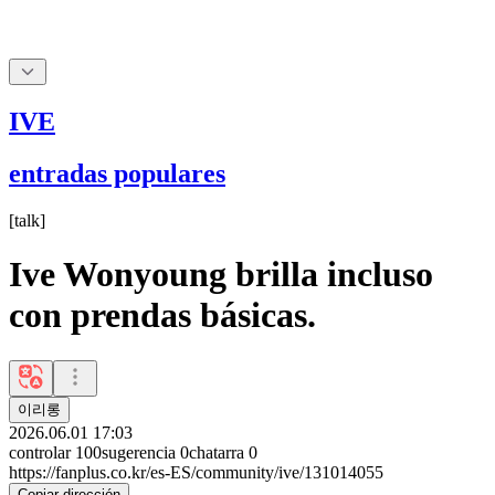
IVE
entradas populares
[
talk
]
Ive Wonyoung brilla incluso
con prendas básicas.
이리롱
2026.06.01 17:03
controlar
100
sugerencia
0
chatarra
0
https://fanplus.co.kr/es-ES/community/ive/131014055
Copiar dirección