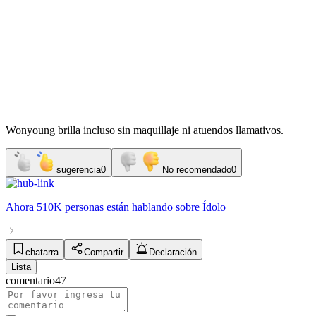
Wonyoung brilla incluso sin maquillaje ni atuendos llamativos.
sugerencia
0
No recomendado
0
Ahora
510K personas
están hablando sobre
Ídolo
chatarra
Compartir
Declaración
Lista
comentario
47