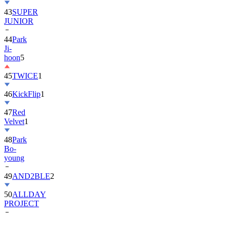
43
SUPER
JUNIOR
44
Park
Ji-
hoon
5
45
TWICE
1
46
KickFlip
1
47
Red
Velvet
1
48
Park
Bo-
young
49
AND2BLE
2
50
ALLDAY
PROJECT