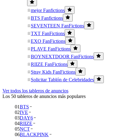
mejor Fanfictions
BTS Fanfictions
SEVENTEEN FanFictions
TXT FanFictions
EXO FanFictions
PLAVE FanFictions
BOYNEXTDOOR FanFictions
RIIZE FanFictions
Stray Kids FanFictions
Solicitar Tablón de Celebridades
Ver todos los tableros de anuncios
Los 50 tableros de anuncios más populares
01
BTS
02
IVE
03
DAY6
04
RIIZE
05
NCT
06
BLACKPINK