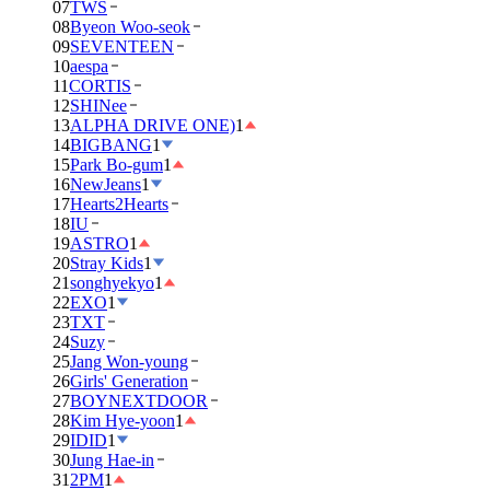
07
TWS
08
Byeon Woo-seok
09
SEVENTEEN
10
aespa
11
CORTIS
12
SHINee
13
ALPHA DRIVE ONE)
1
14
BIGBANG
1
15
Park Bo-gum
1
16
NewJeans
1
17
Hearts2Hearts
18
IU
19
ASTRO
1
20
Stray Kids
1
21
songhyekyo
1
22
EXO
1
23
TXT
24
Suzy
25
Jang Won-young
26
Girls' Generation
27
BOYNEXTDOOR
28
Kim Hye-yoon
1
29
IDID
1
30
Jung Hae-in
31
2PM
1