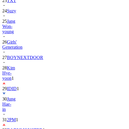
23
TXT
24
Suzy
25
Jang
Won-
young
26
Girls'
Generation
27
BOYNEXTDOOR
28
Kim
Hye-
yoon
1
29
IDID
1
30
Jung
Hae-
in
31
2PM
1