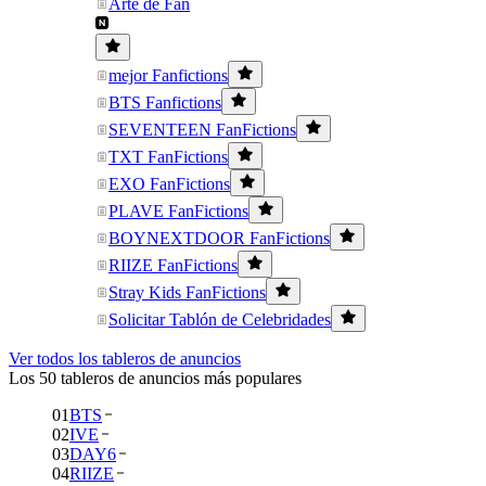
Arte de Fan
mejor Fanfictions
BTS Fanfictions
SEVENTEEN FanFictions
TXT FanFictions
EXO FanFictions
PLAVE FanFictions
BOYNEXTDOOR FanFictions
RIIZE FanFictions
Stray Kids FanFictions
Solicitar Tablón de Celebridades
Ver todos los tableros de anuncios
Los 50 tableros de anuncios más populares
01
BTS
02
IVE
03
DAY6
04
RIIZE