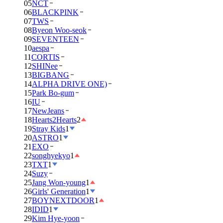
05
NCT
06
BLACKPINK
07
TWS
08
Byeon Woo-seok
09
SEVENTEEN
10
aespa
11
CORTIS
12
SHINee
13
BIGBANG
14
ALPHA DRIVE ONE)
15
Park Bo-gum
16
IU
17
NewJeans
18
Hearts2Hearts
2
19
Stray Kids
1
20
ASTRO
1
21
EXO
22
songhyekyo
1
23
TXT
1
24
Suzy
25
Jang Won-young
1
26
Girls' Generation
1
27
BOYNEXTDOOR
1
28
IDID
1
29
Kim Hye-yoon