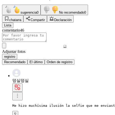
sugerencia
0
No recomendado
0
chatarra
Compartir
Declaración
Lista
comentario
46
Adjuntar fotos
registro
Recomendado
El último
Orden de registro
덩실덩실
Me hizo muchísima ilusión la selfie que me enviast