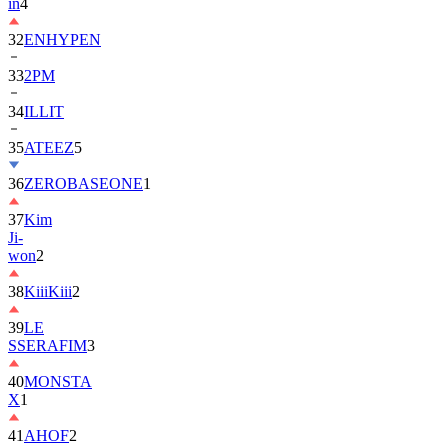
in
4
32
ENHYPEN
33
2PM
34
ILLIT
35
ATEEZ
5
36
ZEROBASEONE
1
37
Kim
Ji-
won
2
38
KiiiKiii
2
39
LE
SSERAFIM
3
40
MONSTA
X
1
41
AHOF
2