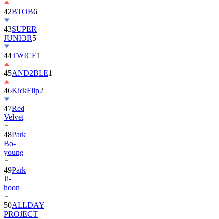
42
BTOB
6
43
SUPER
JUNIOR
5
44
TWICE
1
45
AND2BLE
1
46
KickFlip
2
47
Red
Velvet
48
Park
Bo-
young
49
Park
Ji-
hoon
50
ALLDAY
PROJECT