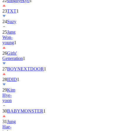
22
songhyekyo
1
23
TXT
1
24
Suzy
25
Jang
Won-
young
1
26
Girls'
Generation
1
27
BOYNEXTDOOR
1
28
IDID
1
29
Kim
Hye-
yoon
30
BABYMONSTER
1
31
Jung
Hae-