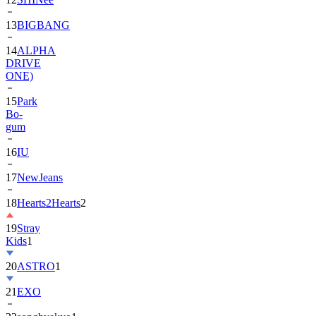
13
BIGBANG
14
ALPHA
DRIVE
ONE)
15
Park
Bo-
gum
16
IU
17
NewJeans
18
Hearts2Hearts
2
19
Stray
Kids
1
20
ASTRO
1
21
EXO