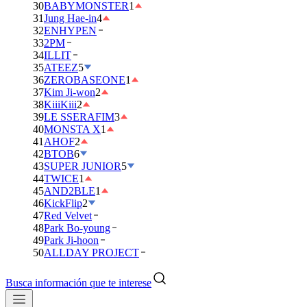
30
BABYMONSTER
1
31
Jung Hae-in
4
32
ENHYPEN
33
2PM
34
ILLIT
35
ATEEZ
5
36
ZEROBASEONE
1
37
Kim Ji-won
2
38
KiiiKiii
2
39
LE SSERAFIM
3
40
MONSTA X
1
41
AHOF
2
42
BTOB
6
43
SUPER JUNIOR
5
44
TWICE
1
45
AND2BLE
1
46
KickFlip
2
47
Red Velvet
48
Park Bo-young
49
Park Ji-hoon
50
ALLDAY PROJECT
Busca información que te interese