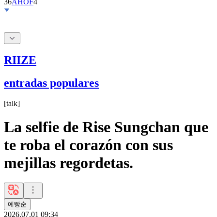
RIIZE
entradas populares
[
talk
]
La selfie de Rise Sungchan que
te roba el corazón con sus
mejillas regordetas.
예빵순
2026.07.01 09:34