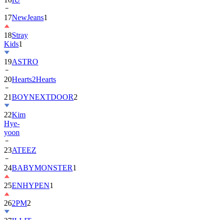
18
Stray
Kids
1
19
ASTRO
20
Hearts2Hearts
21
BOYNEXTDOOR
2
22
Kim
Hye-
yoon
23
ATEEZ
24
BABYMONSTER
1
25
ENHYPEN
1
26
2PM
2
27
ILLIT