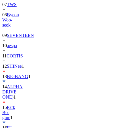
08
Byeon
Woo-
seok
09
SEVENTEEN
10
aespa
11
CORTIS
12
SHINee
1
13
BIGBANG
1
14
ALPHA
DRIVE
ONE)
1
15
Park
Bo-
gum
1
16
IU
17
NewJeans
1