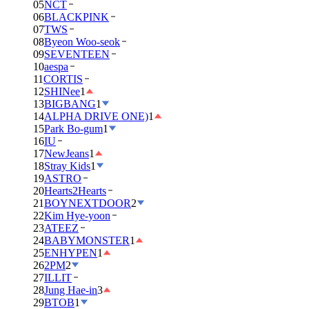
05
NCT
06
BLACKPINK
07
TWS
08
Byeon Woo-seok
09
SEVENTEEN
10
aespa
11
CORTIS
12
SHINee
1
13
BIGBANG
1
14
ALPHA DRIVE ONE)
1
15
Park Bo-gum
1
16
IU
17
NewJeans
1
18
Stray Kids
1
19
ASTRO
20
Hearts2Hearts
21
BOYNEXTDOOR
2
22
Kim Hye-yoon
23
ATEEZ
24
BABYMONSTER
1
25
ENHYPEN
1
26
2PM
2
27
ILLIT
28
Jung Hae-in
3
29
BTOB
1