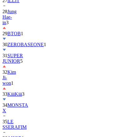
28
Jung
Hae-
in
3
29
BTOB
1
30
ZEROBASEONE
1
31
SUPER
JUNIOR
5
32
Kim
Ji-
won
1
33
KiiiKiii
3
34
MONSTA
X
35
LE
SSERAFIM
36
AHOF
4