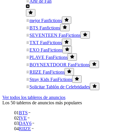
Arte de Fan
mejor Fanfictions
BTS Fanfictions
SEVENTEEN FanFictions
TXT FanFictions
EXO FanFictions
PLAVE FanFictions
BOYNEXTDOOR FanFictions
RIIZE FanFictions
Stray Kids FanFictions
Solicitar Tablón de Celebridades
Ver todos los tableros de anuncios
Los 50 tableros de anuncios más populares
01
BTS
02
IVE
03
DAY6
04
RIIZE