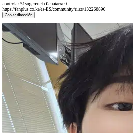
controlar
51
sugerencia
0
chatarra
0
https://fanplus.co.kr/es-ES/community/riize/132268890
Copiar dirección