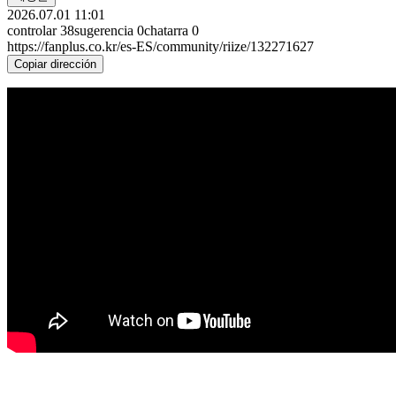
2026.07.01 11:01
controlar
38
sugerencia
0
chatarra
0
https://fanplus.co.kr/es-ES/community/riize/132271627
Copiar dirección