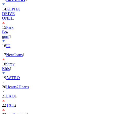
14
ALPHA
DRIVE
ONE)
1
15
Park
Bo-
gum
1
16
IU
17
NewJeans
1
18
Stray
Kids
1
19
ASTRO
20
Hearts2Hearts
21
EXO
1
22
TXT
2