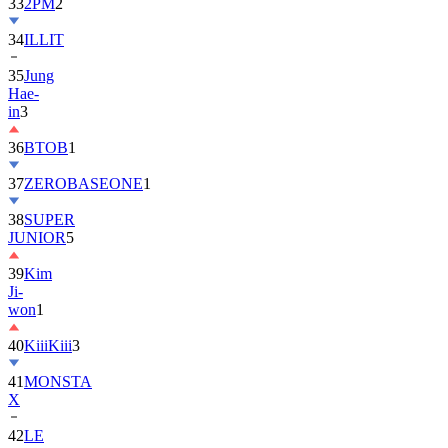
33
2PM
2
34
ILLIT
35
Jung
Hae-
in
3
36
BTOB
1
37
ZEROBASEONE
1
38
SUPER
JUNIOR
5
39
Kim
Ji-
won
1
40
KiiiKiii
3
41
MONSTA
X
42
LE