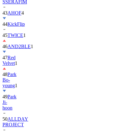
SSERAFIM
43
AHOF
4
44
KickFlip
45
TWICE
1
46
AND2BLE
1
47
Red
Velvet
1
48
Park
Bo-
young
1
49
Park
Ji-
hoon
50
ALLDAY
PROJECT