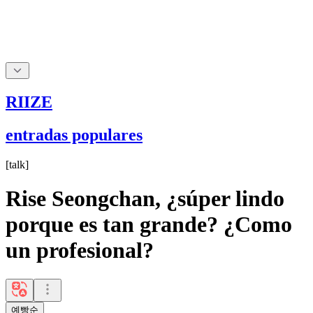
RIIZE
entradas populares
[
talk
]
Rise Seongchan, ¿súper lindo
porque es tan grande? ¿Como
un profesional?
예빵순