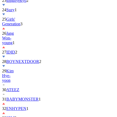
23
songhyekyo
2
24
Suzy
1
25
Girls'
Generation
3
26
Jang
Won-
young
1
27
IDID
2
28
BOYNEXTDOOR
2
29
Kim
Hye-
yoon
30
ATEEZ
31
BABYMONSTER
1
32
ENHYPEN
1