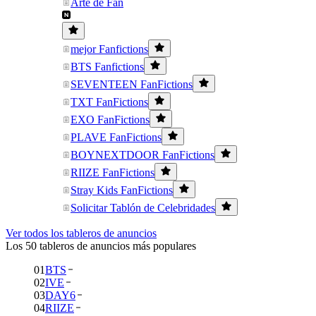
Arte de Fan
mejor Fanfictions
BTS Fanfictions
SEVENTEEN FanFictions
TXT FanFictions
EXO FanFictions
PLAVE FanFictions
BOYNEXTDOOR FanFictions
RIIZE FanFictions
Stray Kids FanFictions
Solicitar Tablón de Celebridades
Ver todos los tableros de anuncios
Los 50 tableros de anuncios más populares
01
BTS
02
IVE
03
DAY6
04
RIIZE