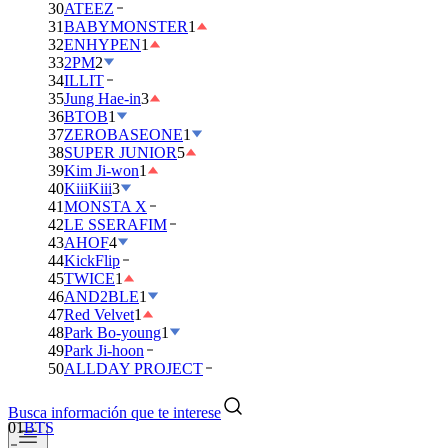
30
ATEEZ
31
BABYMONSTER
1
32
ENHYPEN
1
33
2PM
2
34
ILLIT
35
Jung Hae-in
3
36
BTOB
1
37
ZEROBASEONE
1
38
SUPER JUNIOR
5
39
Kim Ji-won
1
40
KiiiKiii
3
41
MONSTA X
42
LE SSERAFIM
43
AHOF
4
44
KickFlip
45
TWICE
1
46
AND2BLE
1
47
Red Velvet
1
48
Park Bo-young
1
49
Park Ji-hoon
50
ALLDAY PROJECT
Busca información que te interese
01
BTS