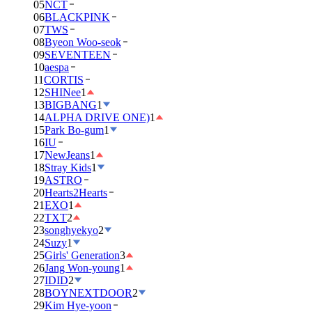
05
NCT
06
BLACKPINK
07
TWS
08
Byeon Woo-seok
09
SEVENTEEN
10
aespa
11
CORTIS
12
SHINee
1
13
BIGBANG
1
14
ALPHA DRIVE ONE)
1
15
Park Bo-gum
1
16
IU
17
NewJeans
1
18
Stray Kids
1
19
ASTRO
20
Hearts2Hearts
21
EXO
1
22
TXT
2
23
songhyekyo
2
24
Suzy
1
25
Girls' Generation
3
26
Jang Won-young
1
27
IDID
2
28
BOYNEXTDOOR
2
29
Kim Hye-yoon