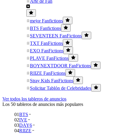
Arte de Fan
mejor Fanfictions
BTS Fanfictions
SEVENTEEN FanFictions
TXT FanFictions
EXO FanFictions
PLAVE FanFictions
BOYNEXTDOOR FanFictions
RIIZE FanFictions
Stray Kids FanFictions
Solicitar Tablón de Celebridades
Ver todos los tableros de anuncios
Los 50 tableros de anuncios más populares
01
BTS
02
IVE
03
DAY6
04
RIIZE