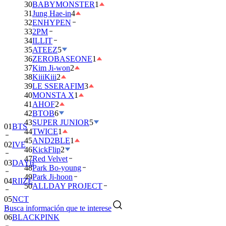
30
BABYMONSTER
1
31
Jung Hae-in
4
32
ENHYPEN
33
2PM
34
ILLIT
35
ATEEZ
5
36
ZEROBASEONE
1
37
Kim Ji-won
2
38
KiiiKiii
2
39
LE SSERAFIM
3
40
MONSTA X
1
41
AHOF
2
42
BTOB
6
43
SUPER JUNIOR
5
01
BTS
44
TWICE
1
45
AND2BLE
1
02
IVE
46
KickFlip
2
47
Red Velvet
03
DAY6
48
Park Bo-young
49
Park Ji-hoon
04
RIIZE
50
ALLDAY PROJECT
05
NCT
Busca información que te interese
06
BLACKPINK