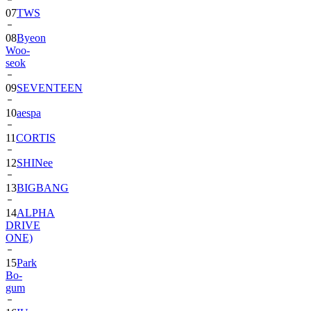
07
TWS
08
Byeon
Woo-
seok
09
SEVENTEEN
10
aespa
11
CORTIS
12
SHINee
13
BIGBANG
14
ALPHA
DRIVE
ONE)
15
Park
Bo-
gum