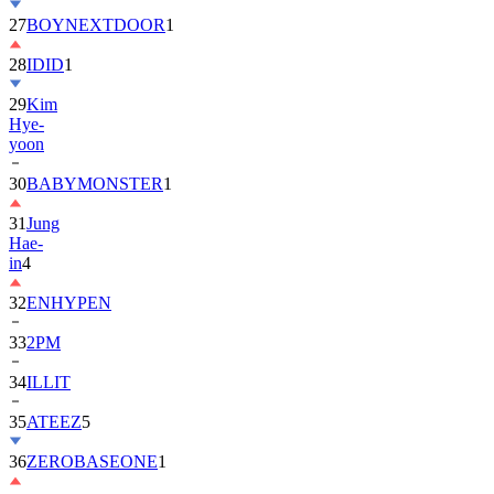
27
BOYNEXTDOOR
1
28
IDID
1
29
Kim
Hye-
yoon
30
BABYMONSTER
1
31
Jung
Hae-
in
4
32
ENHYPEN
33
2PM
34
ILLIT
35
ATEEZ
5
36
ZEROBASEONE
1