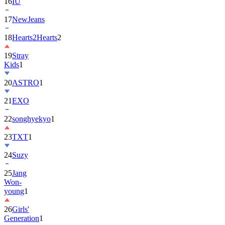
16
IU
17
NewJeans
18
Hearts2Hearts
2
19
Stray
Kids
1
20
ASTRO
1
21
EXO
22
songhyekyo
1
23
TXT
1
24
Suzy
25
Jang
Won-
young
1
26
Girls'
Generation
1