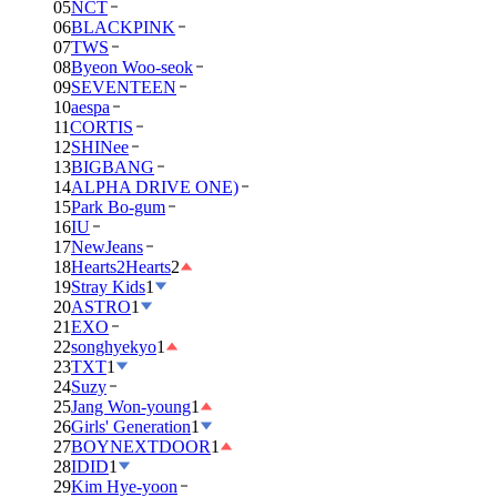
05
NCT
06
BLACKPINK
07
TWS
08
Byeon Woo-seok
09
SEVENTEEN
10
aespa
11
CORTIS
12
SHINee
13
BIGBANG
14
ALPHA DRIVE ONE)
15
Park Bo-gum
16
IU
17
NewJeans
18
Hearts2Hearts
2
19
Stray Kids
1
20
ASTRO
1
21
EXO
22
songhyekyo
1
23
TXT
1
24
Suzy
25
Jang Won-young
1
26
Girls' Generation
1
27
BOYNEXTDOOR
1
28
IDID
1
29
Kim Hye-yoon