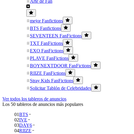
Arte de Fan
mejor Fanfictions
BTS Fanfictions
SEVENTEEN FanFictions
TXT FanFictions
EXO FanFictions
PLAVE FanFictions
BOYNEXTDOOR FanFictions
RIIZE FanFictions
Stray Kids FanFictions
Solicitar Tablón de Celebridades
Ver todos los tableros de anuncios
Los 50 tableros de anuncios más populares
01
BTS
02
IVE
03
DAY6
04
RIIZE