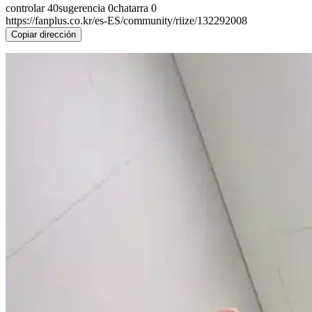
controlar
40
sugerencia
0
chatarra
0
https://fanplus.co.kr/es-ES/community/riize/132292008
Copiar dirección