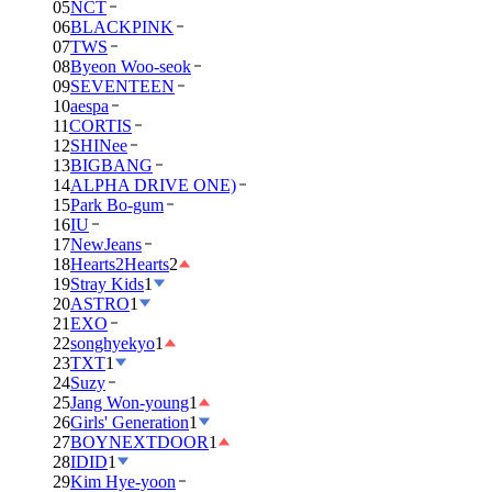
05
NCT
06
BLACKPINK
07
TWS
08
Byeon Woo-seok
09
SEVENTEEN
10
aespa
11
CORTIS
12
SHINee
13
BIGBANG
14
ALPHA DRIVE ONE)
15
Park Bo-gum
16
IU
17
NewJeans
18
Hearts2Hearts
2
19
Stray Kids
1
20
ASTRO
1
21
EXO
22
songhyekyo
1
23
TXT
1
24
Suzy
25
Jang Won-young
1
26
Girls' Generation
1
27
BOYNEXTDOOR
1
28
IDID
1
29
Kim Hye-yoon