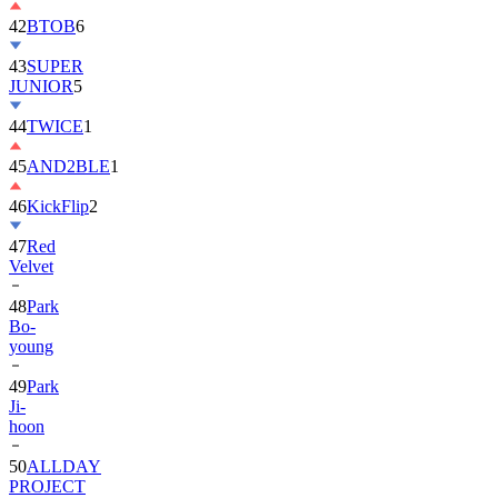
42
BTOB
6
43
SUPER
JUNIOR
5
44
TWICE
1
45
AND2BLE
1
46
KickFlip
2
47
Red
Velvet
48
Park
Bo-
young
49
Park
Ji-
hoon
50
ALLDAY
PROJECT