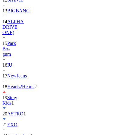
13
BIGBANG
14
ALPHA
DRIVE
ONE)
15
Park
Bo-
gum
16
IU
17
NewJeans
18
Hearts2Hearts
2
19
Stray
Kids
1
20
ASTRO
1
21
EXO