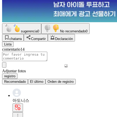
sugerencia
0
No recomendado
0
chatarra
Compartir
Declaración
Lista
comentario
14
Adjuntar fotos
registro
Recomendado
El último
Orden de registro
아도니스