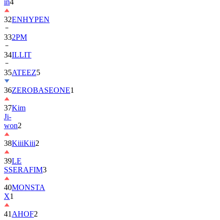
in
4
32
ENHYPEN
33
2PM
34
ILLIT
35
ATEEZ
5
36
ZEROBASEONE
1
37
Kim
Ji-
won
2
38
KiiiKiii
2
39
LE
SSERAFIM
3
40
MONSTA
X
1
41
AHOF
2