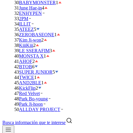
30
BABYMONSTER
1
31
Jung Hae-in
4
32
ENHYPEN
33
2PM
34
ILLIT
35
ATEEZ
5
36
ZEROBASEONE
1
37
Kim Ji-won
2
38
KiiiKiii
2
39
LE SSERAFIM
3
40
MONSTA X
1
41
AHOF
2
42
BTOB
6
43
SUPER JUNIOR
5
44
TWICE
1
45
AND2BLE
1
46
KickFlip
2
47
Red Velvet
48
Park Bo-young
49
Park Ji-hoon
50
ALLDAY PROJECT
Busca información que te interese