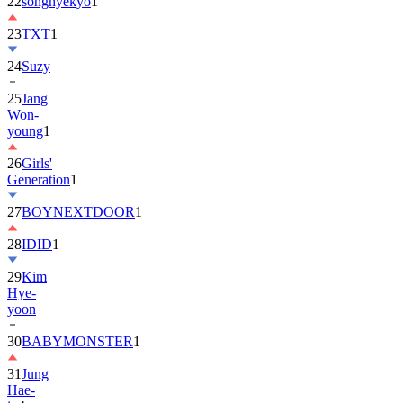
22
songhyekyo
1
23
TXT
1
24
Suzy
25
Jang
Won-
young
1
26
Girls'
Generation
1
27
BOYNEXTDOOR
1
28
IDID
1
29
Kim
Hye-
yoon
30
BABYMONSTER
1
31
Jung
Hae-