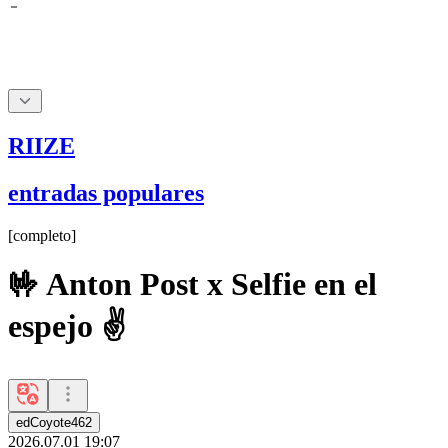
RIIZE
entradas populares
[
completo
]
🤟 Anton Post x Selfie en el
espejo ✌️
edCoyote462
2026.07.01 19:07