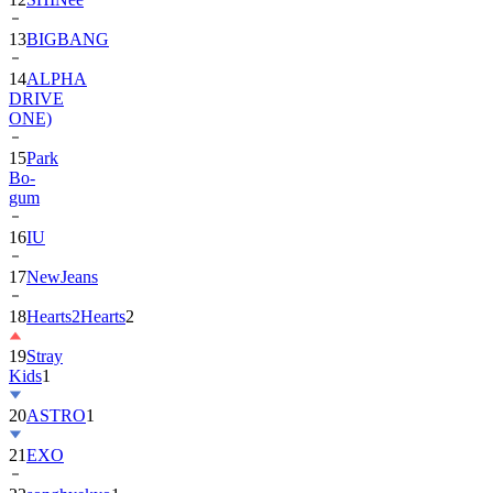
13
BIGBANG
14
ALPHA
DRIVE
ONE)
15
Park
Bo-
gum
16
IU
17
NewJeans
18
Hearts2Hearts
2
19
Stray
Kids
1
20
ASTRO
1
21
EXO