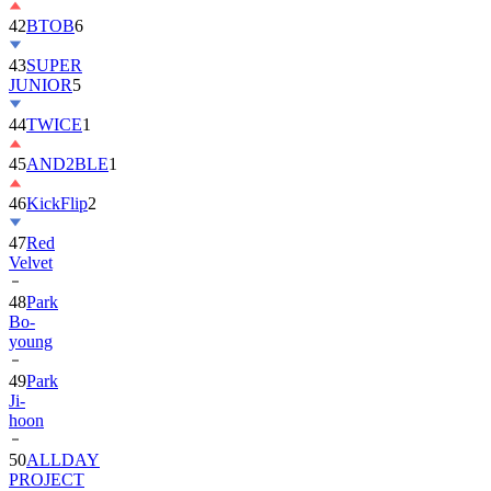
42
BTOB
6
43
SUPER
JUNIOR
5
44
TWICE
1
45
AND2BLE
1
46
KickFlip
2
47
Red
Velvet
48
Park
Bo-
young
49
Park
Ji-
hoon
50
ALLDAY
PROJECT