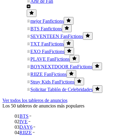
Arte de Fan
mejor Fanfictions
BTS Fanfictions
SEVENTEEN FanFictions
TXT FanFictions
EXO FanFictions
PLAVE FanFictions
BOYNEXTDOOR FanFictions
RIIZE FanFictions
Stray Kids FanFictions
Solicitar Tablón de Celebridades
Ver todos los tableros de anuncios
Los 50 tableros de anuncios más populares
01
BTS
02
IVE
03
DAY6
04
RIIZE