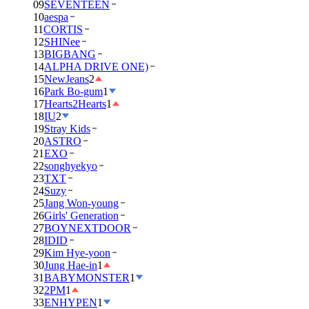
09
SEVENTEEN
10
aespa
11
CORTIS
12
SHINee
13
BIGBANG
14
ALPHA DRIVE ONE)
15
NewJeans
2
16
Park Bo-gum
1
17
Hearts2Hearts
1
18
IU
2
19
Stray Kids
20
ASTRO
21
EXO
22
songhyekyo
23
TXT
24
Suzy
25
Jang Won-young
26
Girls' Generation
27
BOYNEXTDOOR
28
IDID
29
Kim Hye-yoon
30
Jung Hae-in
1
31
BABYMONSTER
1
32
2PM
1
33
ENHYPEN
1