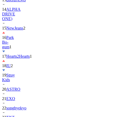
DRIVE
ONE)
15
NewJeans
2
16
Park
Bo-
gum
1
17
Hearts2Hearts
1
18
IU
2
19
Stray
Kids
20
ASTRO
21
EXO
22
songhyekyo
23
TXT