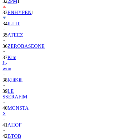
33
ENHYPEN
1
34
ILLIT
35
ATEEZ
36
ZEROBASEONE
37
Kim
Ji-
won
38
KiiiKiii
39
LE
SSERAFIM
40
MONSTA
X
41
AHOF
42
BTOB
43
SUPER