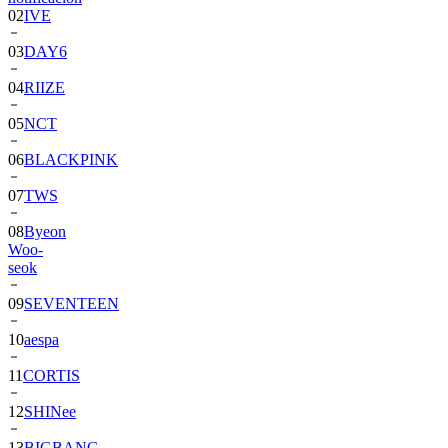
03
DAY6
04
RIIZE
05
NCT
06
BLACKPINK
07
TWS
08
Byeon
Woo-
seok
09
SEVENTEEN
10
aespa
11
CORTIS
12
SHINee
13
BIGBANG
14
ALPHA