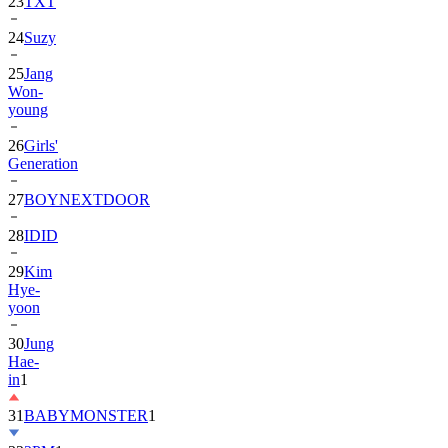
24
Suzy
25
Jang
Won-
young
26
Girls'
Generation
27
BOYNEXTDOOR
28
IDID
29
Kim
Hye-
yoon
30
Jung
Hae-
in
1
31
BABYMONSTER
1
32
2PM
1