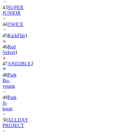
JUNIOR
44
TWICE
45
KickFlip
1
46
Red
Velvet
1
47
AND2BLE
2
48
Park
Bo-
young
49
Park
Ji-
hoon
50
ALLDAY
PROJECT