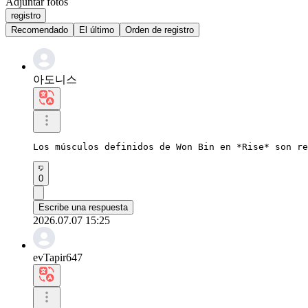
Adjuntar fotos
registro
Recomendado
El último
Orden de registro
아도니스
Los músculos definidos de Won Bin en *Rise* son re
0
Escribe una respuesta
2026.07.07 15:25
evTapir647