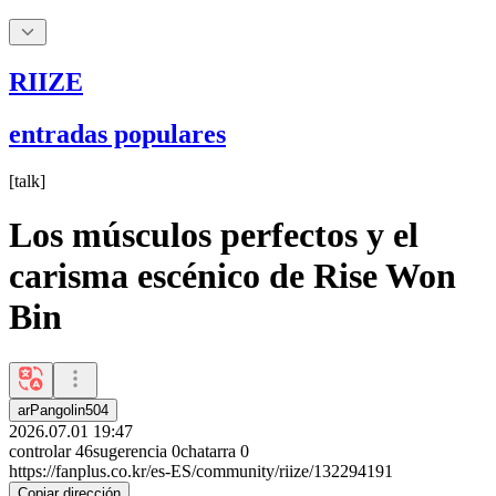
RIIZE
entradas populares
[
talk
]
Los músculos perfectos y el
carisma escénico de Rise Won
Bin
arPangolin504
2026.07.01 19:47
controlar
46
sugerencia
0
chatarra
0
https://fanplus.co.kr/es-ES/community/riize/132294191
Copiar dirección