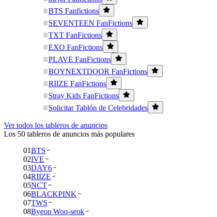
BTS Fanfictions
SEVENTEEN FanFictions
TXT FanFictions
EXO FanFictions
PLAVE FanFictions
BOYNEXTDOOR FanFictions
RIIZE FanFictions
Stray Kids FanFictions
Solicitar Tablón de Celebridades
Ver todos los tableros de anuncios
Los 50 tableros de anuncios más populares
01
BTS
02
IVE
03
DAY6
04
RIIZE
05
NCT
06
BLACKPINK
07
TWS
08
Byeon Woo-seok