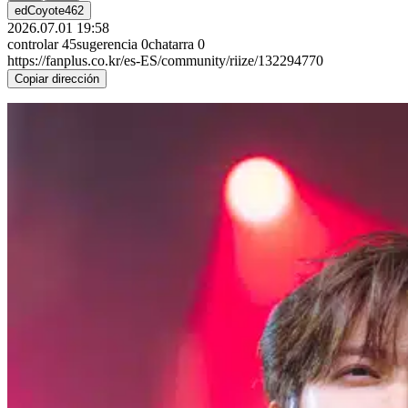
edCoyote462
2026.07.01 19:58
controlar
45
sugerencia
0
chatarra
0
https://fanplus.co.kr/es-ES/community/riize/132294770
Copiar dirección