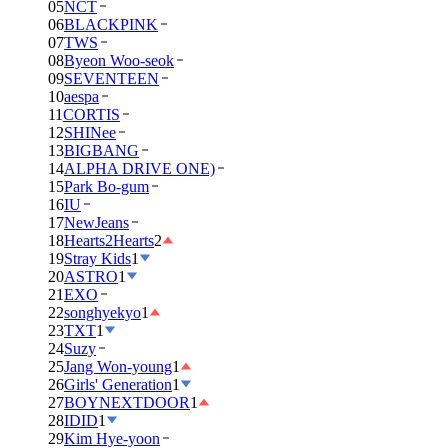
05
NCT
06
BLACKPINK
07
TWS
08
Byeon Woo-seok
09
SEVENTEEN
10
aespa
11
CORTIS
12
SHINee
13
BIGBANG
14
ALPHA DRIVE ONE)
15
Park Bo-gum
16
IU
17
NewJeans
18
Hearts2Hearts
2
19
Stray Kids
1
20
ASTRO
1
21
EXO
22
songhyekyo
1
23
TXT
1
24
Suzy
25
Jang Won-young
1
26
Girls' Generation
1
27
BOYNEXTDOOR
1
28
IDID
1
29
Kim Hye-yoon