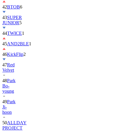
42
BTOB
6
43
SUPER
JUNIOR
5
44
TWICE
1
45
AND2BLE
1
46
KickFlip
2
47
Red
Velvet
48
Park
Bo-
young
49
Park
Ji-
hoon
50
ALLDAY
PROJECT