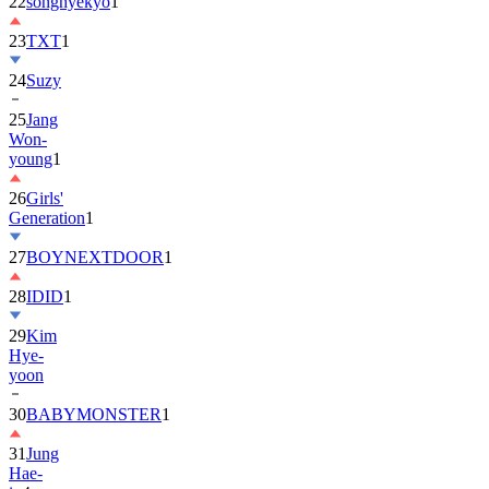
22
songhyekyo
1
23
TXT
1
24
Suzy
25
Jang
Won-
young
1
26
Girls'
Generation
1
27
BOYNEXTDOOR
1
28
IDID
1
29
Kim
Hye-
yoon
30
BABYMONSTER
1
31
Jung
Hae-