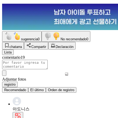
sugerencia
0
No recomendado
0
chatarra
Compartir
Declaración
Lista
comentario
19
Adjuntar fotos
registro
Recomendado
El último
Orden de registro
아도니스