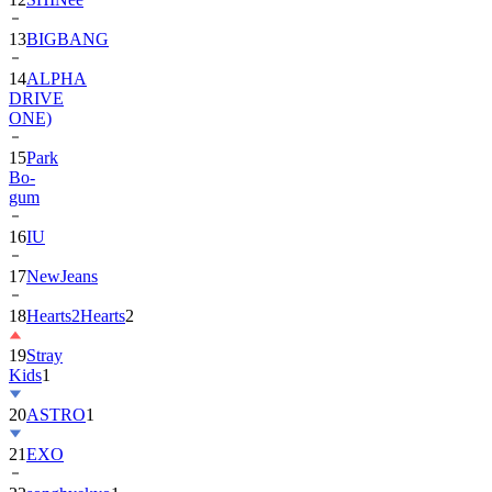
13
BIGBANG
14
ALPHA
DRIVE
ONE)
15
Park
Bo-
gum
16
IU
17
NewJeans
18
Hearts2Hearts
2
19
Stray
Kids
1
20
ASTRO
1
21
EXO