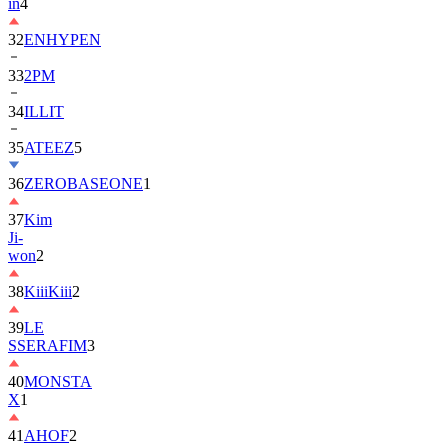
in
4
32
ENHYPEN
33
2PM
34
ILLIT
35
ATEEZ
5
36
ZEROBASEONE
1
37
Kim
Ji-
won
2
38
KiiiKiii
2
39
LE
SSERAFIM
3
40
MONSTA
X
1
41
AHOF
2