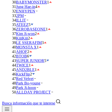
30
BABYMONSTER
1
31
Jung Hae-in
4
32
ENHYPEN
33
2PM
34
ILLIT
35
ATEEZ
5
36
ZEROBASEONE
1
37
Kim Ji-won
2
38
KiiiKiii
2
39
LE SSERAFIM
3
40
MONSTA X
1
41
AHOF
2
42
BTOB
6
43
SUPER JUNIOR
5
44
TWICE
1
45
AND2BLE
1
46
KickFlip
2
47
Red Velvet
48
Park Bo-young
49
Park Ji-hoon
50
ALLDAY PROJECT
Busca información que te interese