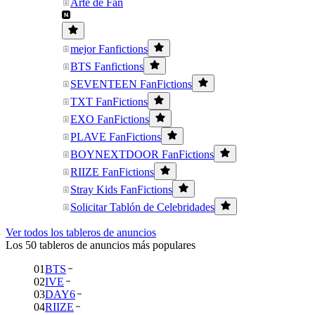
Arte de Fan
mejor Fanfictions
BTS Fanfictions
SEVENTEEN FanFictions
TXT FanFictions
EXO FanFictions
PLAVE FanFictions
BOYNEXTDOOR FanFictions
RIIZE FanFictions
Stray Kids FanFictions
Solicitar Tablón de Celebridades
Ver todos los tableros de anuncios
Los 50 tableros de anuncios más populares
01
BTS
02
IVE
03
DAY6
04
RIIZE