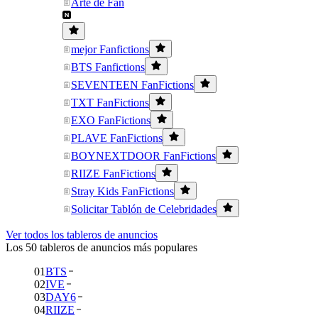
Arte de Fan
mejor Fanfictions
BTS Fanfictions
SEVENTEEN FanFictions
TXT FanFictions
EXO FanFictions
PLAVE FanFictions
BOYNEXTDOOR FanFictions
RIIZE FanFictions
Stray Kids FanFictions
Solicitar Tablón de Celebridades
Ver todos los tableros de anuncios
Los 50 tableros de anuncios más populares
01
BTS
02
IVE
03
DAY6
04
RIIZE