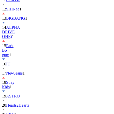
13
BIGBANG
1
14
ALPHA
DRIVE
ONE)
1
15
Park
Bo-
gum
1
16
IU
17
NewJeans
1
18
Stray
Kids
1
19
ASTRO
20
Hearts2Hearts
21
EXO
1