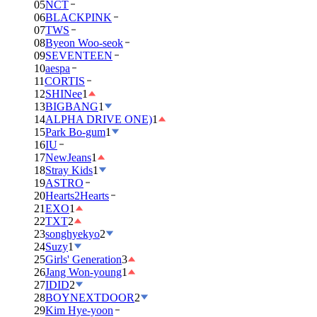
05
NCT
06
BLACKPINK
07
TWS
08
Byeon Woo-seok
09
SEVENTEEN
10
aespa
11
CORTIS
12
SHINee
1
13
BIGBANG
1
14
ALPHA DRIVE ONE)
1
15
Park Bo-gum
1
16
IU
17
NewJeans
1
18
Stray Kids
1
19
ASTRO
20
Hearts2Hearts
21
EXO
1
22
TXT
2
23
songhyekyo
2
24
Suzy
1
25
Girls' Generation
3
26
Jang Won-young
1
27
IDID
2
28
BOYNEXTDOOR
2
29
Kim Hye-yoon