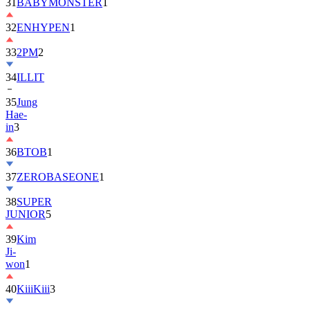
32
ENHYPEN
1
33
2PM
2
34
ILLIT
35
Jung
Hae-
in
3
36
BTOB
1
37
ZEROBASEONE
1
38
SUPER
JUNIOR
5
39
Kim
Ji-
won
1
40
KiiiKiii
3
41
MONSTA
X