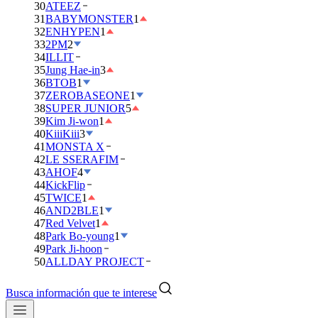
30
ATEEZ
31
BABYMONSTER
1
32
ENHYPEN
1
33
2PM
2
34
ILLIT
35
Jung Hae-in
3
36
BTOB
1
37
ZEROBASEONE
1
38
SUPER JUNIOR
5
39
Kim Ji-won
1
40
KiiiKiii
3
41
MONSTA X
42
LE SSERAFIM
43
AHOF
4
44
KickFlip
45
TWICE
1
46
AND2BLE
1
47
Red Velvet
1
48
Park Bo-young
1
49
Park Ji-hoon
50
ALLDAY PROJECT
Busca información que te interese