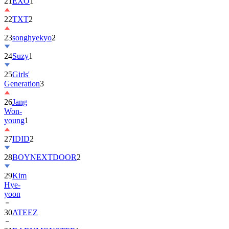
22
TXT
2
23
songhyekyo
2
24
Suzy
1
25
Girls'
Generation
3
26
Jang
Won-
young
1
27
IDID
2
28
BOYNEXTDOOR
2
29
Kim
Hye-
yoon
30
ATEEZ
31
BABYMONSTER
1