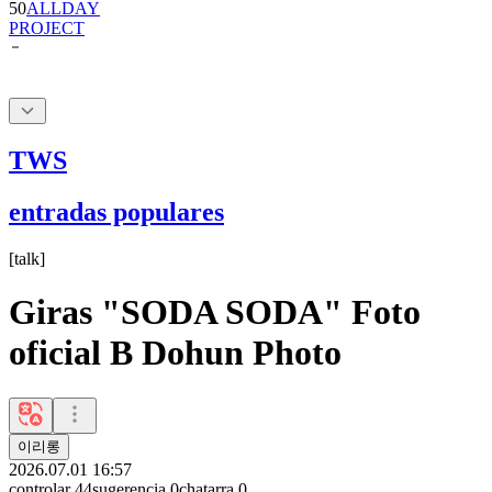
TWS
entradas populares
[
talk
]
Giras "SODA SODA" Foto
oficial B Dohun Photo
이리롱
2026.07.01 16:57
controlar
44
sugerencia
0
chatarra
0