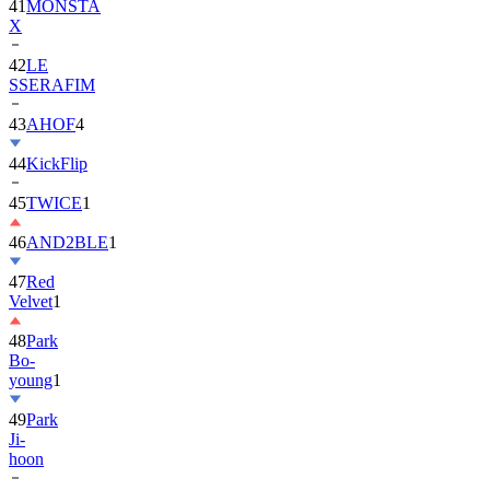
42
LE
SSERAFIM
43
AHOF
4
44
KickFlip
45
TWICE
1
46
AND2BLE
1
47
Red
Velvet
1
48
Park
Bo-
young
1
49
Park
Ji-
hoon
50
ALLDAY
PROJECT