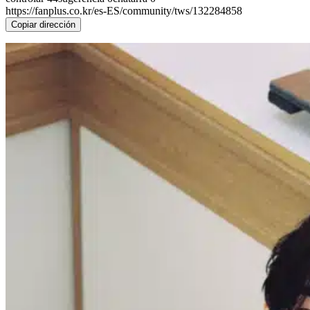
https://fanplus.co.kr/es-ES/community/tws/132284858
Copiar dirección