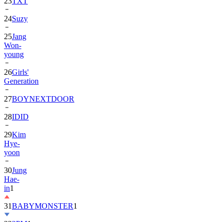
24
Suzy
25
Jang
Won-
young
26
Girls'
Generation
27
BOYNEXTDOOR
28
IDID
29
Kim
Hye-
yoon
30
Jung
Hae-
in
1
31
BABYMONSTER
1
32
2PM
1