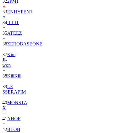
33
ENHYPEN
1
34
ILLIT
35
ATEEZ
36
ZEROBASEONE
37
Kim
Ji-
won
38
KiiiKiii
39
LE
SSERAFIM
40
MONSTA
X
41
AHOF
42
BTOB
43
SUPER