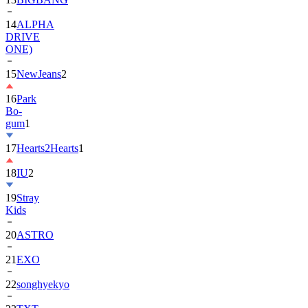
DRIVE
ONE)
15
NewJeans
2
16
Park
Bo-
gum
1
17
Hearts2Hearts
1
18
IU
2
19
Stray
Kids
20
ASTRO
21
EXO
22
songhyekyo
23
TXT