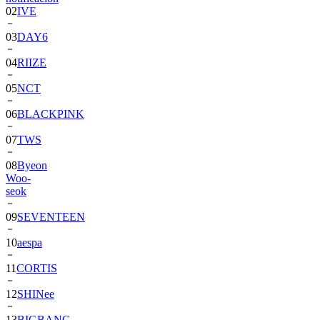
03
DAY6
04
RIIZE
05
NCT
06
BLACKPINK
07
TWS
08
Byeon
Woo-
seok
09
SEVENTEEN
10
aespa
11
CORTIS
12
SHINee
13
BIGBANG
14
ALPHA