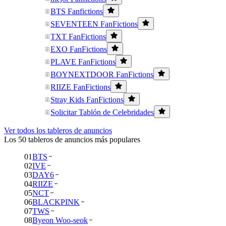
BTS Fanfictions
SEVENTEEN FanFictions
TXT FanFictions
EXO FanFictions
PLAVE FanFictions
BOYNEXTDOOR FanFictions
RIIZE FanFictions
Stray Kids FanFictions
Solicitar Tablón de Celebridades
Ver todos los tableros de anuncios
Los 50 tableros de anuncios más populares
01
BTS
02
IVE
03
DAY6
04
RIIZE
05
NCT
06
BLACKPINK
07
TWS
08
Byeon Woo-seok