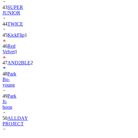
JUNIOR
44
TWICE
45
KickFlip
1
46
Red
Velvet
1
47
AND2BLE
2
48
Park
Bo-
young
49
Park
Ji-
hoon
50
ALLDAY
PROJECT