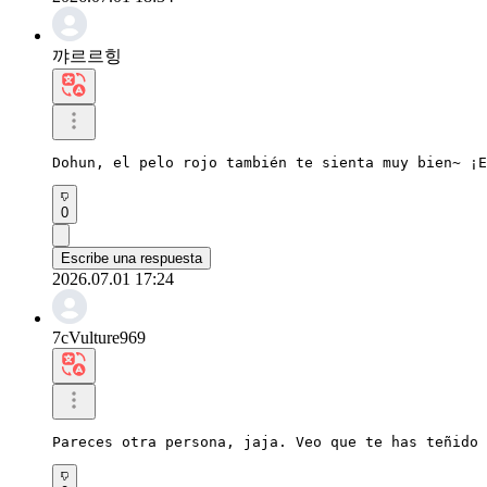
꺄르르힝
Dohun, el pelo rojo también te sienta muy bien~ ¡E
0
Escribe una respuesta
2026.07.01 17:24
7cVulture969
Pareces otra persona, jaja. Veo que te has teñido 