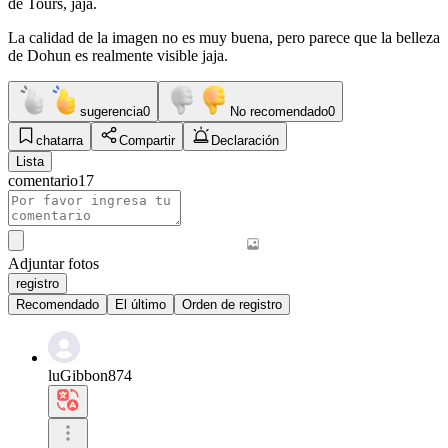
de Tours, jaja.
La calidad de la imagen no es muy buena, pero parece que la belleza
de Dohun es realmente visible jaja.
sugerencia
0
No recomendado
0
chatarra
Compartir
Declaración
Lista
comentario
17
Adjuntar fotos
registro
Recomendado
El último
Orden de registro
luGibbon874