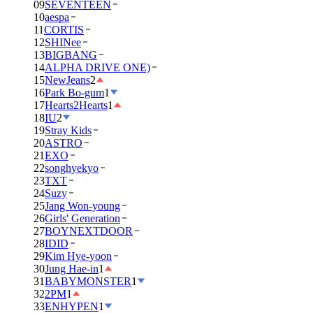
09
SEVENTEEN
10
aespa
11
CORTIS
12
SHINee
13
BIGBANG
14
ALPHA DRIVE ONE)
15
NewJeans
2
16
Park Bo-gum
1
17
Hearts2Hearts
1
18
IU
2
19
Stray Kids
20
ASTRO
21
EXO
22
songhyekyo
23
TXT
24
Suzy
25
Jang Won-young
26
Girls' Generation
27
BOYNEXTDOOR
28
IDID
29
Kim Hye-yoon
30
Jung Hae-in
1
31
BABYMONSTER
1
32
2PM
1
33
ENHYPEN
1