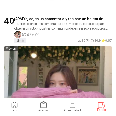
40
¡ARMYs, dejen un comentario y reciban un boleto de
votación!
• ¡Debes escribir tres comentarios de al menos 10 caracteres para
obtener un voto! • ¡Los tres comentarios deben ser sobre episodios
diferentes para obtener un voto! • ¡Puedes obtener un voto incluso si
칠방탄ℒℴvℯᱸᵜᱸ
solo usas emoticones de al menos 10 caracteres! • ¡Los votos se
Jimin
89.7K
36.1K
9.97
otorgan a las primeras 10,000 personas cada día, así que si llegas
tarde, podrías no recibir un voto! • ¡Las publicaciones se publicarán
General
según cumpleaños, debuts y votaciones de King of Kings!
41
Saddambang | Guardería infantil Dada
Fanfic
Inicio
Votación
Comunidad
Descripción de *Dada Daycare* ⬇ ¡Subo todo! ¡Aquí publico fanfics,