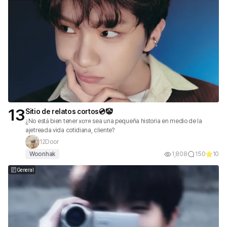
13
Sitio de relatos cortos💿🤡
¿No está bien tener хотя sea una pequeña historia en medio de la
ajetreada vida cotidiana, cliente?
12Door
Woonhak
1,808
150
10
General