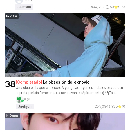
correcta. Y a partir de ese momento, empezamos a tambalear de
Jaehyun
4,797
50
9.23
nuevo.
Visual
38
[
Completado
]
La obsesión del exnovio
Una obra en la que el exnovio Myung Jae-hyun está obsesionado con
la protagonista femenina. :La serie avanza rápidamente :) **¡Esto
puede ser una obsesión muy seria! **
외현
Jaehyun
5,094
35
10
General