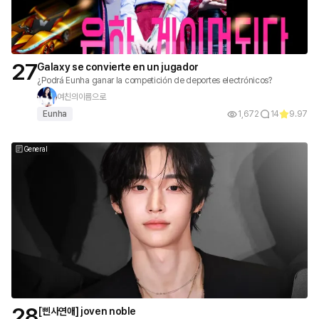
27
Galaxy se convierte en un jugador
¿Podrá Eunha ganar la competición de deportes electrónicos?
여친의이름으로
Eunha
1,672
14
9.97
General
28
[삔사연애] joven noble