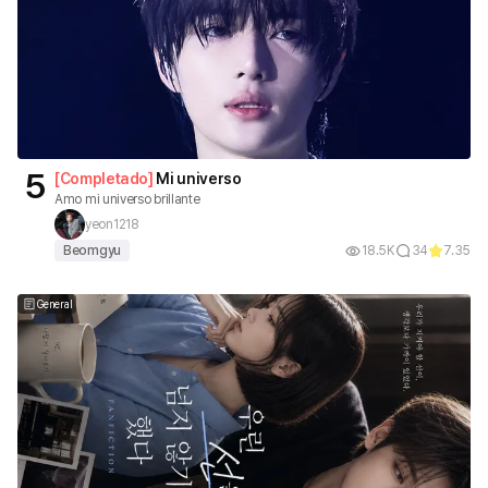
5
[
Completado
]
Mi universo
Amo mi universo brillante
yeon1218
Beomgyu
18.5K
34
7.35
General