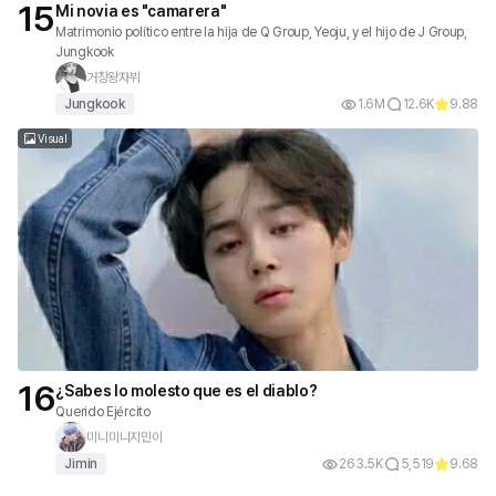
15
Mi novia es "camarera"
Matrimonio político entre la hija de Q Group, Yeoju, y el hijo de J Group,
Jungkook
거창왕자뷔
Jungkook
1.6M
12.6K
9.88
Visual
16
¿Sabes lo molesto que es el diablo?
Querido Ejército
미니미니지민이
Jimin
263.5K
5,519
9.68