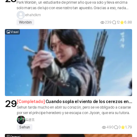
Park Wonbin, un estudiante de primer año que va solo y lleva encima
solo marcas de lujo con ese rostro tan apuesto. Gracias a eso, nada
más entrar en la universidad se corrió el rumor de que era un
ehahdkm
“príncipe”. Kim Yeoju, de segundo curso, terminó emparejada con él
Wonbin
239
12
6.88
como sunbae. Pensé que sería borde, pero cuando Yeoju empezó a
cuidarlo poco a poco, Wonbin enseguida se volvió hablador solo con
Visual
ella y empezó a llevarse bien con ella. Pero oye, para ser alguien con
quien me he hecho tan cercano, hay
29
[
Completado
]
Cuando sopla el viento de los cerezos en
flor
Sehun tarda mucho en abrir su corazón, pero se ve obligado a casarse
por ser el príncipe heredero y se escapa con Jiyoon, que era su tutora.
됴큥프
Sehun
490
0
1.79
General