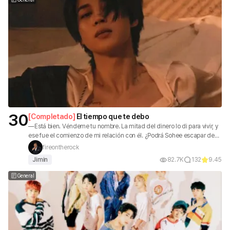
30
[
Completado
]
El tiempo que te debo
—Está bien. Véndeme tu nombre. La mitad del dinero lo di para vivir, y
ese fue el comienzo de mi relación con él. ¿Podrá Sohee escapar de
Jimin?
fireontherock
Jimin
82.7K
132
9.45
General