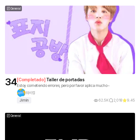
General
34
[
Completado
]
Taller de portadas
Estoy cometiendo errores, pero por favor aplica mucho~
워비럽
Jimin
62.5K
2,018
9.45
General