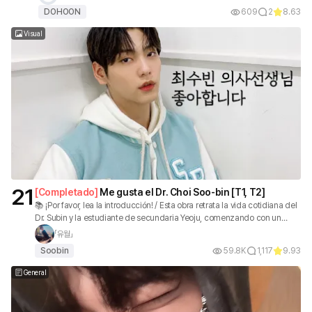
DOHOON
609
2
8.63
Visual
21
[
Completado
]
Me gusta el Dr. Choi Soo-bin [T1, T2]
📚 ¡Por favor, lea la introducción! / Esta obra retrata la vida cotidiana del
Dr. Subin y la estudiante de secundaria Yeoju, comenzando con un
encuentro casual en el Hospital Universitario de Moa y culminando en
「유월」
su matrimonio. ✏ Esta historia es un personaje ficticio y no tiene
Soobin
59.8K
1,117
9.93
conexión con el artista. 🤍 ¡El apodo de Yuwol como suscriptor es "Yuil"!
General