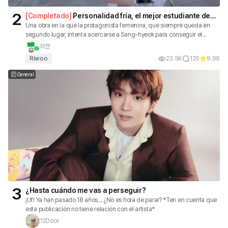
2
[
Completado
]
Personalidad fría, el mejor estudiante de
toda la escuela.
Una obra en la que la protagonista femenina, que siempre queda en
segundo lugar, intenta acercarse a Sang-hyeok para conseguir el
primer lugar, pero termina enamorándose de él.
외현
Riwoo
23.5K
126
9.98
General
3
¿Hasta cuándo me vas a perseguir?
¡Uf! Ya han pasado 18 años... ¿No es hora de parar? *Ten en cuenta que
esta publicación no tiene relación con el artista*
12Door