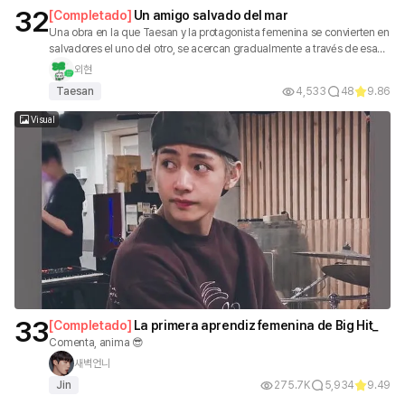
32
[
Completado
]
Un amigo salvado del mar
Una obra en la que Taesan y la protagonista femenina se convierten en
salvadores el uno del otro, se acercan gradualmente a través de esa
experiencia y, finalmente, se enamoran.
외현
Taesan
4,533
48
9.86
Visual
33
[
Completado
]
La primera aprendiz femenina de Big Hit_
Comenta, anima 😎
새벽언니
Jin
275.7K
5,934
9.49