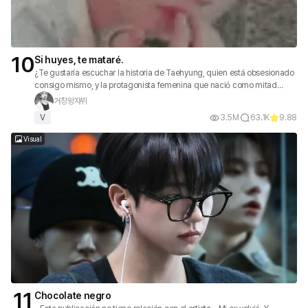
10
Si huyes, te mataré.
¿Te gustaría escuchar la historia de Taehyung, quien está obsesionado
consigo mismo, y la protagonista femenina que nació como mitad
humana, mitad bestia y que es peor que un insecto?
거창왕자뷔
V
3.5M
63.1K
9.88
Visual
11
Chocolate negro