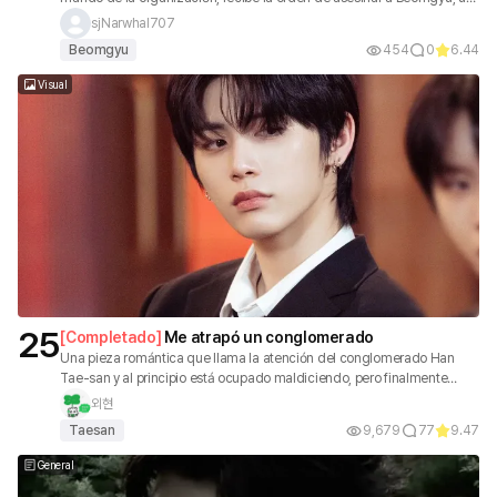
estudiante universitario que presenció accidentalmente el secreto de
sjNarwhal707
la organización. Sin embargo, Yeonjun decide esconder a Beomgyu, y
Beomgyu
454
0
6.44
esa decisión cambia por completo el destino de ambos.
Visual
25
[
Completado
]
Me atrapó un conglomerado
Una pieza romántica que llama la atención del conglomerado Han
Tae-san y al principio está ocupado maldiciendo, pero finalmente
termina fluyendo con rosa. * Puede haber un poco de obsesión.
외현
Taesan
9,679
77
9.47
General