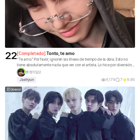
22
[
Completado
]
Tonto, te amo
"Te amo." Por favor, ignoren las líneas de tiempo de la obra. Esto no
tiene absolutamente nada que ver con el artista. Lo hice por diversión,
así que disfrútenlo.
똥개의일상
Jaehyun
6,179
7
9.85
General