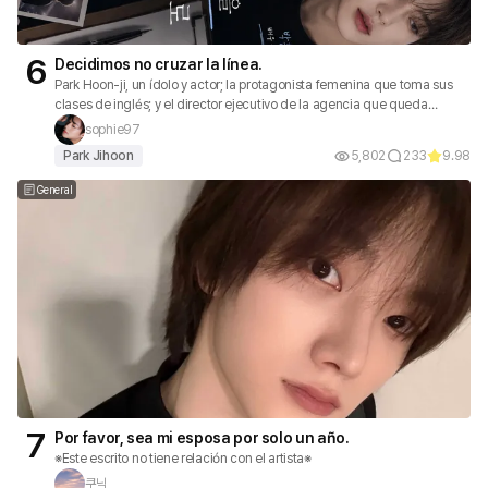
6
Decidimos no cruzar la línea.
Park Hoon-ji, un ídolo y actor; la protagonista femenina que toma sus
clases de inglés; y el director ejecutivo de la agencia que queda
atrapado entre ellos... ¿Podrá encontrar a alguien que llene su vacío?
sophie97
Park Jihoon
5,802
233
9.98
General
7
Por favor, sea mi esposa por solo un año.
※Este escrito no tiene relación con el artista※
쿠닉