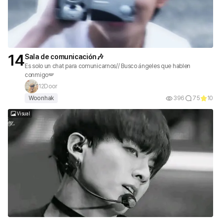
14
Sala de comunicación🎶
Es solo un chat para comunicarnos// Busco ángeles que hablen
conmigo🪽
12Door
Woonhak
396
75
10
Visual