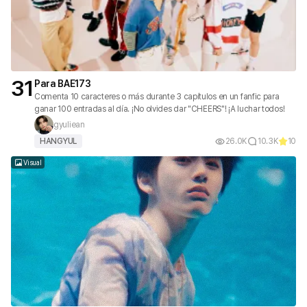
31
Para BAE173
Comenta 10 caracteres o más durante 3 capítulos en un fanfic para
ganar 100 entradas al día. ¡No olvides dar "CHEERS"! ¡A luchar todos!
gyuliean
HANGYUL
26.0K
10.3K
10
Visual