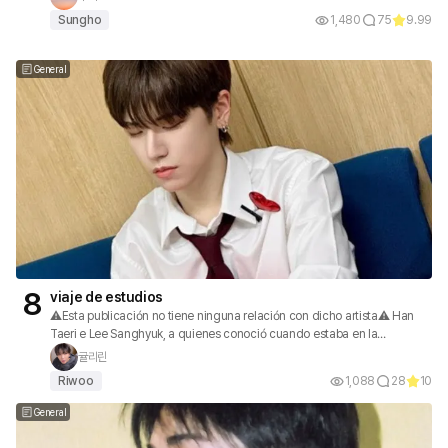
Sungho
1,480
75
9.99
General
8
viaje de estudios
⚠️Esta publicación no tiene ninguna relación con dicho artista⚠️ Han
Taeri e Lee Sanghyuk, a quienes conoció cuando estaba en la
secundaria inferior por culpa de su hermano gemelo mayor, Han
귤리린
Taesan. Entonces ocurre un pequeño accidente y, en ese estado,
Riwoo
1,088
28
10
terminan yendo incluso al viaje escolar...?!
General