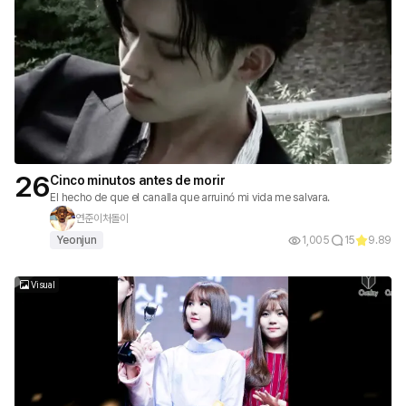
26
Cinco minutos antes de morir
El hecho de que el canalla que arruinó mi vida me salvara.
연준이처돌이
Yeonjun
1,005
15
9.89
Visual