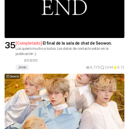
35
[
Completado
]
El final de la sala de chat de Seowon.
Los quiero mucho a todos. Los datos de contacto están en la
publicación :)
붕방붕방방
Jimin
6,779
1,644
9.72
General