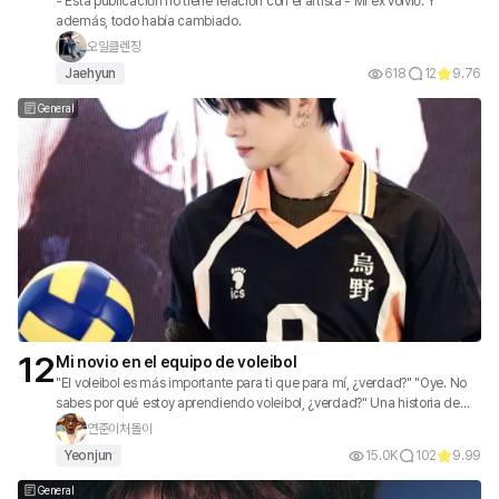
- Esta publicación no tiene relación con el artista - Mi ex volvió. Y
además, todo había cambiado.
오일클렌징
Jaehyun
618
12
9.76
General
12
Mi novio en el equipo de voleibol
"El voleibol es más importante para ti que para mí, ¿verdad?" "Oye. No
sabes por qué estoy aprendiendo voleibol, ¿verdad?" Una historia de
amor retorcida y emocionante entre estudiantes de preparatoria
연준이처돌이
comunes♥️
Yeonjun
15.0K
102
9.99
General