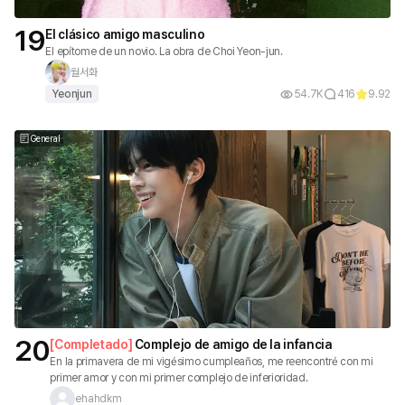
19
El clásico amigo masculino
El epítome de un novio. La obra de Choi Yeon-jun.
월서화
Yeonjun
54.7K
416
9.92
General
20
[
Completado
]
Complejo de amigo de la infancia
En la primavera de mi vigésimo cumpleaños, me reencontré con mi
primer amor y con mi primer complejo de inferioridad.
ehahdkm