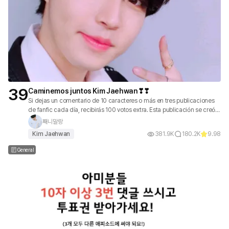
39
Caminemos juntos Kim Jaehwan❣❣
Si dejas un comentario de 10 caracteres o más en tres publicaciones
de fanfic cada día, recibirás 100 votos extra. Esta publicación se creó
para que todos los que apoyan y aman a Jaehwan puedan recibir
째니말랑
votos. 🍃❤
Kim Jaehwan
381.9K
180.2K
9.98
General