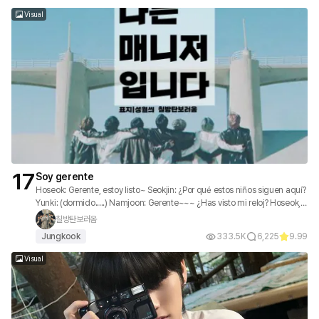
Visual
17
Soy gerente
Hoseok: Gerente, estoy listo~ Seokjin: ¿Por qué estos niños siguen aquí?
Yunki: (dormido.....) Namjoon: Gerente~~~ ¿Has visto mi reloj? Hoseok,
¿dónde está mi camiseta? ㅠㅠ Taehyung: Wow~~~ Esta es ropa nueva,
칠방탄보러옴
¿qué tal está? ¡¿No es bonito?! Jimin: Jungkook~~ Despierta rápido,
Jungkook
333.5K
6,225
9.99
tenemos que irnos ahora~~ Jungkook: Zzzzzzz
Visual