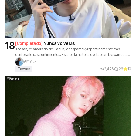
18
[
Completado
]
Nunca volverás
Taesan, enamorado de Haeun, desapareció repentinamente tras
confesarle sus sentimientos. Esta es la historia de Taesan buscando a
Haeun. (Nota: Esta es una historia ficticia, no una historia real. 💗)
멍프임다
Taesan
2,476
26
10
General