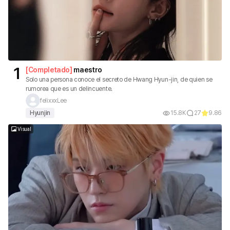
1
[
Completado
]
maestro
Solo una persona conoce el secreto de Hwang Hyun-jin, de quien se
rumorea que es un delincuente.
felixxxLee
Hyunjin
15.8K
27
9.86
Visual