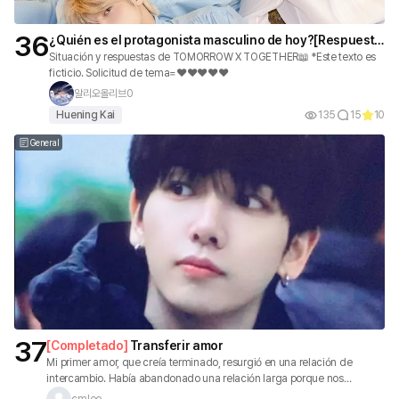
36
¿Quién es el protagonista masculino de hoy?[Respuesta
de situación]
Situación y respuestas de TOMORROW X TOGETHER📖 *Este texto es
ficticio. Solicitud de tema=❤️❤️❤️❤️❤️
알리오올리브0
Huening Kai
135
15
10
General
37
[
Completado
]
Transferir amor
Mi primer amor, que creía terminado, resurgió en una relación de
intercambio. Había abandonado una relación larga porque nos
conocíamos tan bien. Tenía que confirmar si esa decisión era la
cmlee