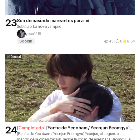
23
Son demasiado mareantes para mí.
Subtítulo: La novia vampiro
yeon1218
Soobin
451
0
8.54
General
24
[
Completado
]
[Fanfic de Yeonbam / Yeonjun Beomgyu]
La persona que debe permanecer oculta
[Fanfic de Yeonbam / Yeonjun Beomgyu] Yeonjun, el segundo al
mando de la organización, recibe la orden de asesinar a Beomgyu, un