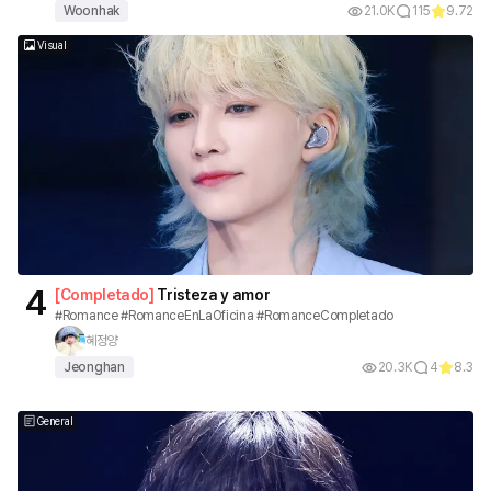
Woonhak
21.0K
115
9.72
Visual
4
[
Completado
]
Tristeza y amor
#Romance #RomanceEnLaOficina #RomanceCompletado
혜정양
Jeonghan
20.3K
4
8.3
General