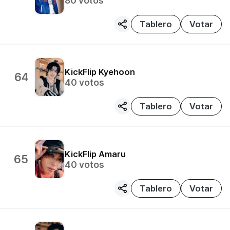
80
votos
Tablero
Votar
KickFlip
Kyehoon
64
40
votos
Tablero
Votar
KickFlip
Amaru
65
40
votos
Tablero
Votar