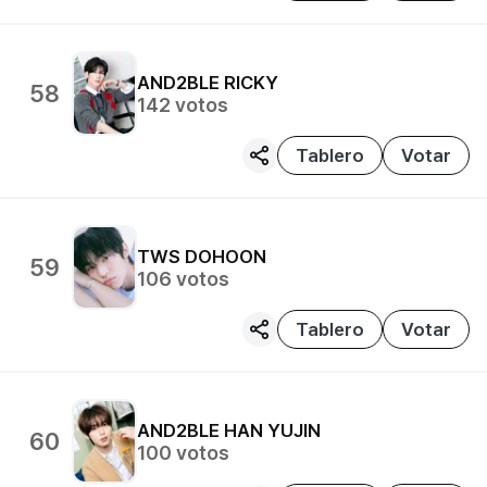
AND2BLE
RICKY
58
142
votos
Tablero
Votar
TWS
DOHOON
59
106
votos
Tablero
Votar
AND2BLE
HAN YUJIN
60
100
votos