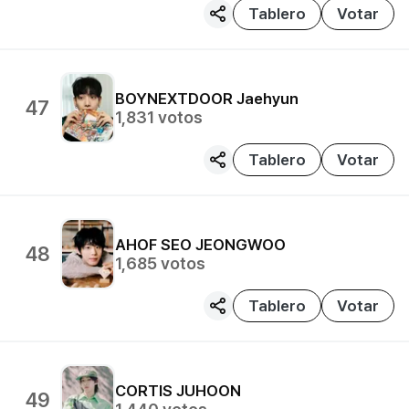
Tablero
Votar
BOYNEXTDOOR
Jaehyun
47
1,831
votos
Tablero
Votar
AHOF
SEO JEONGWOO
48
1,685
votos
Tablero
Votar
CORTIS
JUHOON
49