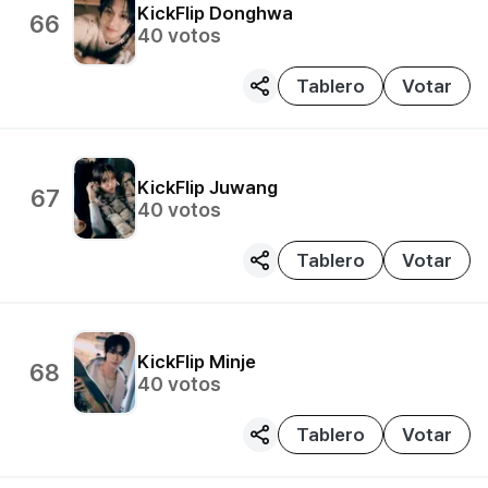
KickFlip
Donghwa
66
40
votos
Tablero
Votar
KickFlip
Juwang
67
40
votos
Tablero
Votar
KickFlip
Minje
68
40
votos
Tablero
Votar