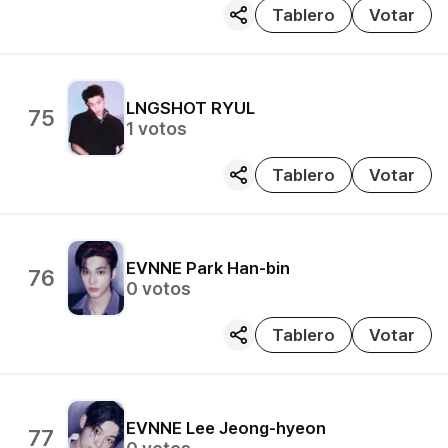
Tablero
Votar
LNGSHOT
RYUL
75
1
votos
Tablero
Votar
EVNNE
Park Han-bin
76
0
votos
Tablero
Votar
EVNNE
Lee Jeong-hyeon
77