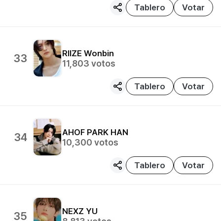
Tablero
Votar
RIIZE
Wonbin
33
11,803
votos
Tablero
Votar
AHOF
PARK HAN
34
10,300
votos
Tablero
Votar
NEXZ
YU
35