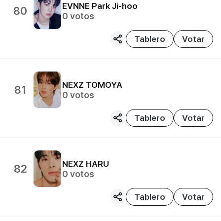
EVNNE
Park Ji-hoo
80
0
votos
Tablero
Votar
NEXZ
TOMOYA
81
0
votos
Tablero
Votar
NEXZ
HARU
82
0
votos
Tablero
Votar