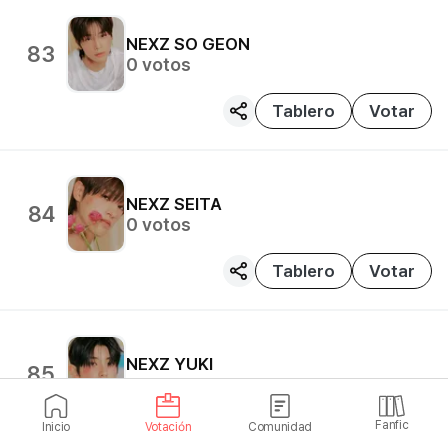
NEXZ
SO GEON
83
0
votos
Tablero
Votar
NEXZ
SEITA
84
0
votos
Tablero
Votar
NEXZ
YUKI
85
0
votos
Fanfic
Inicio
Votación
Comunidad
Tablero
Votar