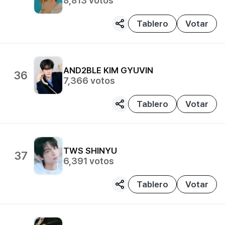
8,813
votos
Tablero
Votar
AND2BLE
KIM GYUVIN
36
7,366
votos
Tablero
Votar
TWS
SHINYU
37
6,391
votos
Tablero
Votar