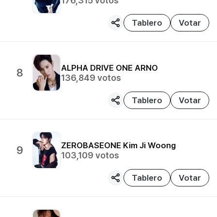
176,315
votos
Tablero
Votar
ALPHA DRIVE ONE
ARNO
8
136,849
votos
Tablero
Votar
ZEROBASEONE
Kim Ji Woong
9
103,109
votos
Tablero
Votar