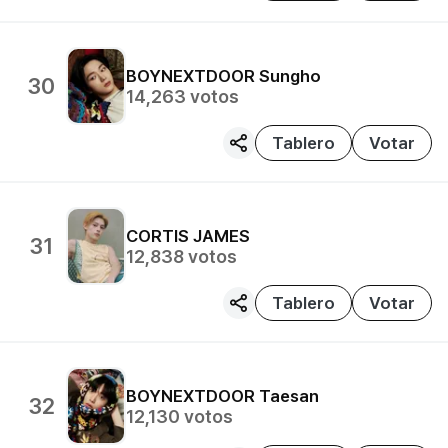
BOYNEXTDOOR
Sungho
30
14,263
votos
Tablero
Votar
CORTIS
JAMES
31
12,838
votos
Tablero
Votar
BOYNEXTDOOR
Taesan
32
12,130
votos