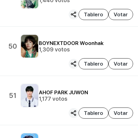
1,440
votos
Tablero
Votar
BOYNEXTDOOR
Woonhak
50
1,309
votos
Tablero
Votar
AHOF
PARK JUWON
51
1,177
votos
Tablero
Votar