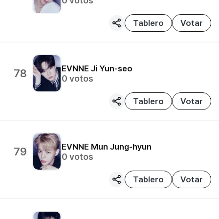
0
votos
Tablero
Votar
EVNNE
Ji Yun-seo
78
0
votos
Tablero
Votar
EVNNE
Mun Jung-hyun
79
0
votos
Tablero
Votar