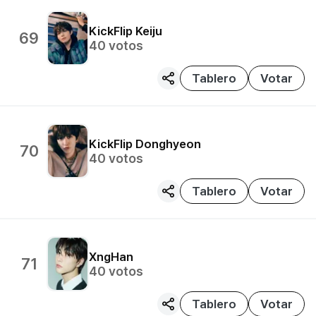
KickFlip
Keiju
69
40
votos
Tablero
Votar
KickFlip
Donghyeon
70
40
votos
Tablero
Votar
XngHan
71
40
votos
Tablero
Votar