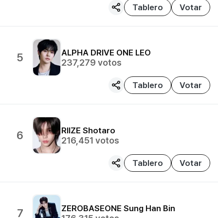
Tablero
Votar
ALPHA DRIVE ONE
LEO
5
237,279
votos
Tablero
Votar
RIIZE
Shotaro
6
216,451
votos
Tablero
Votar
ZEROBASEONE
Sung Han Bin
7