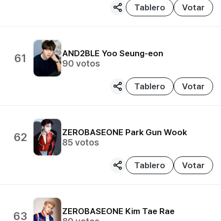
Tablero
Votar
AND2BLE
Yoo Seung-eon
61
90
votos
Tablero
Votar
ZEROBASEONE
Park Gun Wook
62
85
votos
Tablero
Votar
ZEROBASEONE
Kim Tae Rae
63