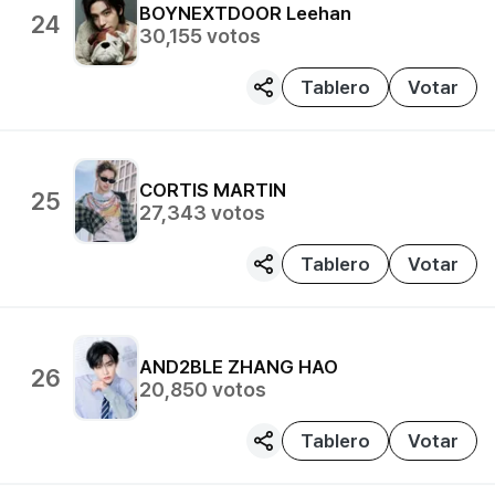
BOYNEXTDOOR
Leehan
24
30,155
votos
Tablero
Votar
CORTIS
MARTIN
25
27,343
votos
Tablero
Votar
AND2BLE
ZHANG HAO
26
20,850
votos
Tablero
Votar