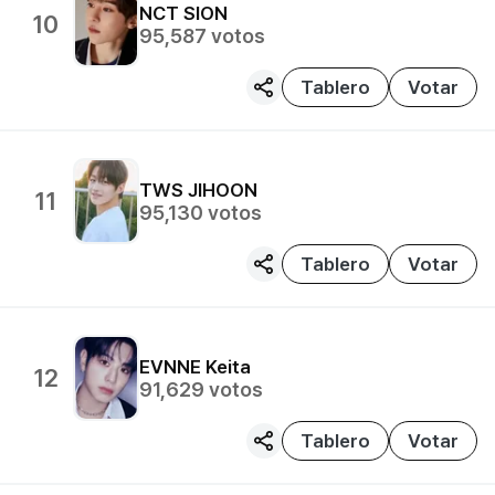
NCT
SION
10
95,587
votos
Tablero
Votar
TWS
JIHOON
11
95,130
votos
Tablero
Votar
EVNNE
Keita
12
91,629
votos
Tablero
Votar