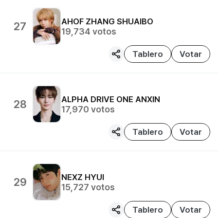
AHOF
ZHANG SHUAIBO
27
19,734
votos
Tablero
Votar
ALPHA DRIVE ONE
ANXIN
28
17,970
votos
Tablero
Votar
NEXZ
HYUI
29
15,727
votos
Tablero
Votar