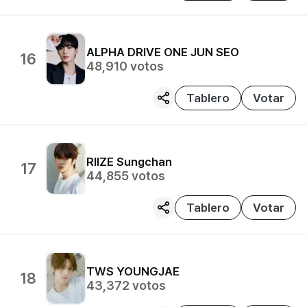
ALPHA DRIVE ONE
JUN SEO
16
48,910
votos
Tablero
Votar
RIIZE
Sungchan
17
44,855
votos
Tablero
Votar
TWS
YOUNGJAE
18
43,372
votos