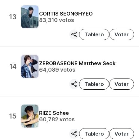
CORTIS
SEONGHYEO
13
83,310
votos
Tablero
Votar
ZEROBASEONE
Matthew Seok
14
64,089
votos
Tablero
Votar
RIIZE
Sohee
15
60,782
votos
Tablero
Votar