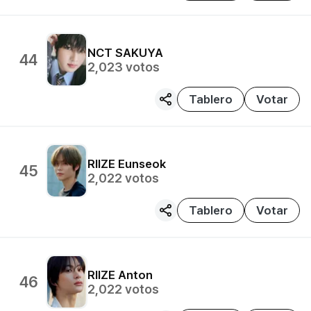
NCT
SAKUYA
44
2,023
votos
Tablero
Votar
RIIZE
Eunseok
45
2,022
votos
Tablero
Votar
RIIZE
Anton
46
2,022
votos