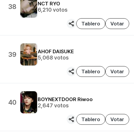
NCT
RYO
38
6,210
votos
Tablero
Votar
AHOF
DAISUKE
39
5,068
votos
Tablero
Votar
BOYNEXTDOOR
Riwoo
40
2,647
votos
Tablero
Votar