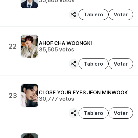
35,800
votos
Tablero
Votar
AHOF
CHA WOONGKI
22
35,505
votos
Tablero
Votar
CLOSE YOUR EYES
JEON MINWOOK
23
30,777
votos
Tablero
Votar