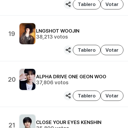
Tablero
Votar
LNGSHOT
WOOJIN
19
38,213
votos
Tablero
Votar
ALPHA DRIVE ONE
GEON WOO
20
37,806
votos
Tablero
Votar
CLOSE YOUR EYES
KENSHIN
21