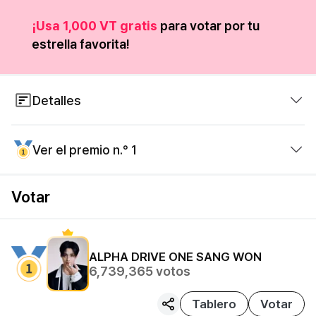
¡Usa 1,000 VT gratis
para votar por tu
estrella favorita!
Detalles
※ How to get voting tickets?
Ver el premio n.° 1
1. Invite friends and get cash
2. Use cash to charge VTs on Item shop
Votar
3. Exchange VTs with friends
Konkuk Univ. Subway Triple LED AD (14 Days)
ALPHA DRIVE ONE
SANG WON
6,739,365
votos
Tablero
Votar