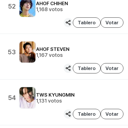
AHOF
CHIHEN
52
1,168
votos
Tablero
Votar
AHOF
STEVEN
53
1,167
votos
Tablero
Votar
TWS
KYUNGMIN
54
1,131
votos
Tablero
Votar