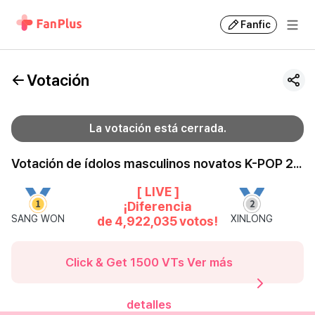
Fanfic
Votación
La votación está cerrada.
Votación de ídolos masculinos novatos K-POP 2026 | Ronda 23 de popularidad
[ LIVE ]
¡Diferencia
SANG WON
XINLONG
de
4,922,035
votos!
Click & Get 1500 VTs
Ver más
detalles