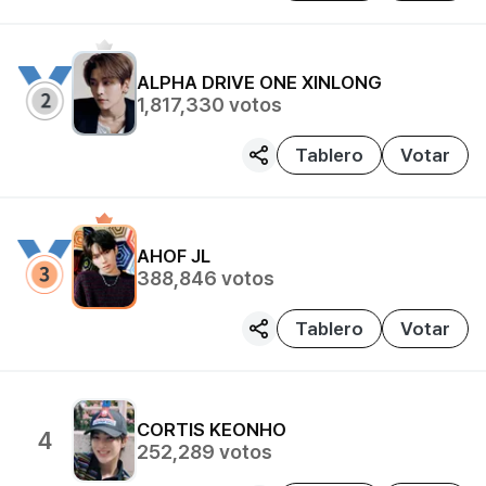
ALPHA DRIVE ONE
XINLONG
1,817,330
votos
Tablero
Votar
AHOF
JL
388,846
votos
Tablero
Votar
CORTIS
KEONHO
4
252,289
votos