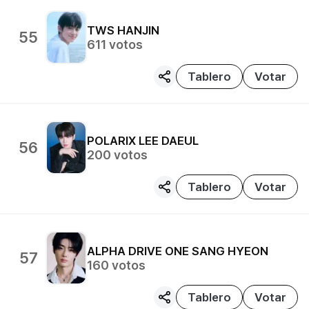
TWS
HANJIN
55
611
votos
Tablero
Votar
POLARIX
LEE DAEUL
56
200
votos
Tablero
Votar
ALPHA DRIVE ONE
SANG HYEON
57
160
votos
Tablero
Votar