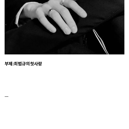
부제:최범규의첫사랑
ㅡ