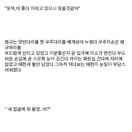
"읏차,아 좋다 이러고 있으니 잠올것같아"
범규는 양반다리를 한 우주다리를 베개삼아 누웠다 우주의손은 범
규머리를
부드럽게 만지고 있었고 기분좋은지 곧 입가에 미소가 번진다 부드
러운 손길에 곧 스르륵 눈이 감긴다 카이는 화장실 간다며 자리에
없었고 태현과 둘만 남았다 그윽히 쳐다보는 태현이 눈빛이 부담스
러워졌다
" 내 얼굴에 뭐 묻었..어?"