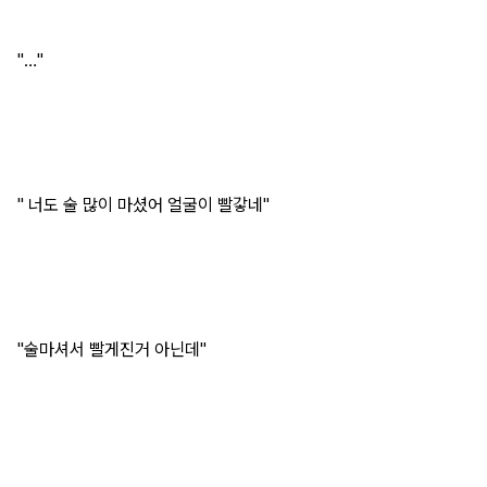
"…"
" 너도 술 많이 마셨어 얼굴이 빨갛네"
"술마셔서 빨게진거 아닌데"