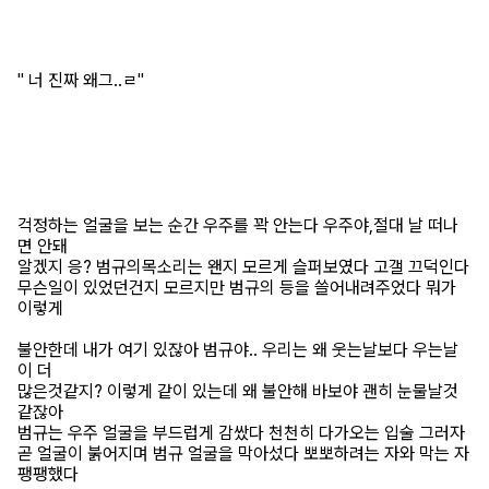
" 너 진짜 왜그..ㄹ"
걱정하는 얼굴을 보는 순간 우주를 꽉 안는다 우주야,절대 날 떠나
면 안돼
알겠지 응? 범규의목소리는 왠지 모르게 슬퍼보였다 고갤 끄덕인다
무슨일이 있었던건지 모르지만 범규의 등을 쓸어내려주었다 뭐가
이렇게
불안한데 내가 여기 있잖아 범규야.. 우리는 왜 웃는날보다 우는날
이 더
많은것같지? 이렇게 같이 있는데 왜 불안해 바보야 괜히 눈물날것
같잖아
범규는 우주 얼굴을 부드럽게 감쌌다 천천히 다가오는 입술 그러자
곧 얼굴이 붉어지며 범규 얼굴을 막아섰다 뽀뽀하려는 자와 막는 자
팽팽했다