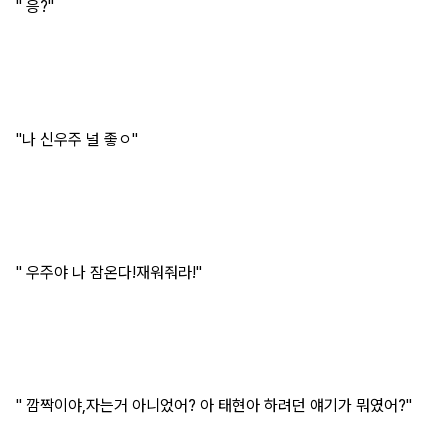
" 응?"
"나 신우주 널 좋ㅇ"
" 우주야 나 잠온다!재워줘라!"
" 깜짝이야,자는거 아니었어? 아 태현아 하려던 얘기가 뭐였어?"