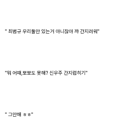
" 최범규 우리둘만 있는거 아니잖아 꺄 간지러워"
"뭐 어때,뽀뽀도 못해? 신우주 간지럽히기"
" 그만해 ㅎㅎ"