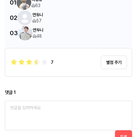
01
63
연듀니
02
57
연두니
03
48
7
별점 주기
댓글
1