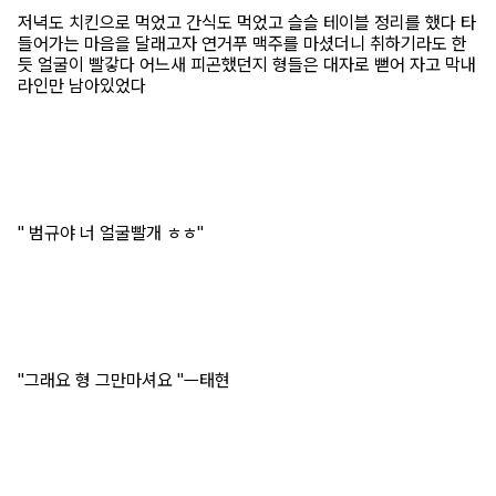
저녁도 치킨으로 먹었고 간식도 먹었고 슬슬 테이블 정리를 했다 타
들어가는 마음을 달래고자 연거푸 맥주를 마셨더니 취하기라도 한
듯 얼굴이 빨갛다 어느새 피곤했던지 형들은 대자로 뻗어 자고 막내
라인만 남아있었다
" 범규야 너 얼굴빨개 ㅎㅎ"
"그래요 형 그만마셔요 "ㅡ태현