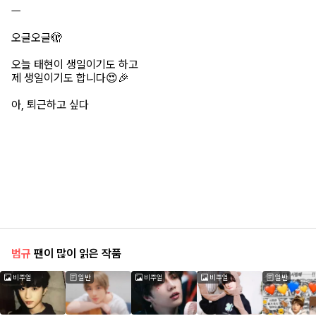
ㅡ
오글오글🫣
오늘 태현이 생일이기도 하고
제 생일이기도 합니다😍🎉
아, 퇴근하고 싶다
범규
팬이 많이 읽은 작품
비주얼
일반
비주얼
비주얼
일반