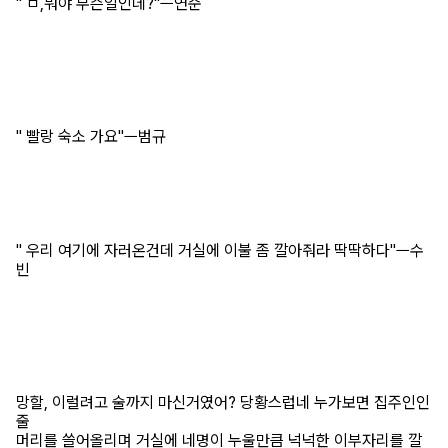
" ㅁ,뭐야 무슨일인데?"ㅡ연준
" 빨랑 숙소 가요"ㅡ범규
" 우리 여기에 자러온건데 거실에 이불 좀 깔아줘라 딱딱하다"ㅡ수
빈
망할, 이럴려고 술까지 마신거였어? 당황스럽네 누가보면 집주인인
줄
머리를 쓸어올리며 거실에 네명이 누울만큼 넉넉한 이부자리를 깔