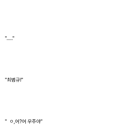
"....."
"최범규!"
" ㅇ,어?어 우주야"