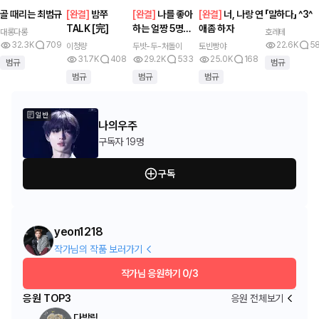
골 때리는 최범규
[
완결
]
밤쭈
[
완결
]
나를 좋아
[
완결
]
너, 나랑 연
「말하다」 ^3^
TALK [完]
하는 얼짱 5명을
애좀 하자
대롱다롱
호레테
만나보실래요?
32.3K
709
22.6K
5
이청량
두밧-두-처돌이
토빈빵야
31.7K
408
29.2K
533
25.0K
168
범규
범규
범규
범규
범규
일반
나의우주
구독자
19명
구독
yeon1218
작가님의 작품 보러가기
작가님 응원하기
0/3
응원 TOP3
응원 전체보기
다밤링