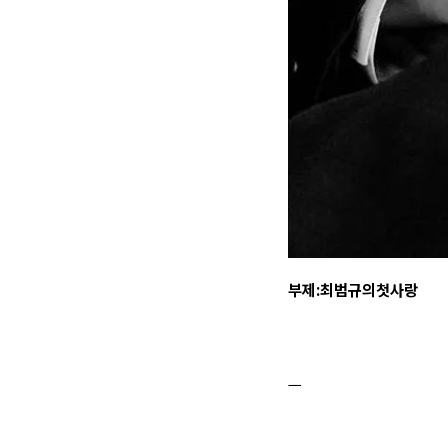
부제:최범규의첫사랑
ㅡ