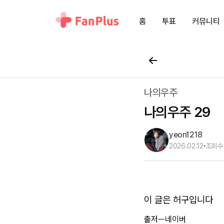
홈
투표
커뮤니티
나의우주
나의우주 29
yeon1218
2026.02.12
조회수
이 글은 허구입니다
출저ㅡ네이버