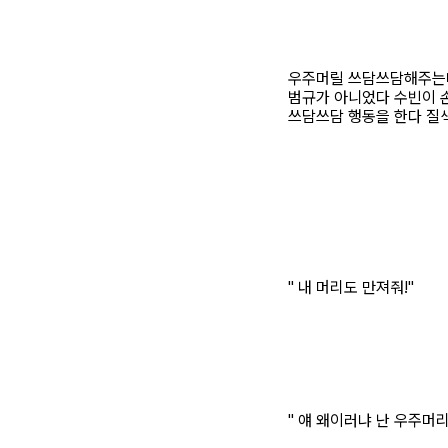
우주머릴 쓰담쓰담해주는
범규가 아니었다 수빈이 
쓰담쓰담 행동을 한다 질
" 내 머리도 만져줘!"
" 얘 왜이러냐 난 우주머