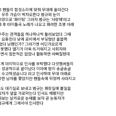
고 팬들의 함성소리에 맞춰 무대에 올라간다
 우주 가슴이 벅차오른다 범규와 눈이
양으로 '화이팅' 그러자 범규는 '사랑해'라고
화 후 타이틀곡 노래가 나오고 화려한 조명 아래
우주는 관객들을 하나하나씩 둘러보았다 그때
 요동친다 낮에 로비에서 부딪혔던 올블랙
있었다 남팬인가? 그러기엔 어딘가모르게
지못했다 열기가 더욱 뜨거워지고 사회자와
하면서 힘든적은 없었냐 활동하면 바빠질텐데
에게 마지막으로 인사를 부탁했다 다섯멤버들의
 성공적으로 끝이났다 이마에 땀이 송글송글
 수고하셨습니다 라고 인사하며 무대 아래로
상한 남자를 쫓았지만 팬들속에 뒤엉켜 사라지고
도 대기실로 보내고 범규는 화장실에 볼일을
남자가 앞을 가로막는다 인사도 해봤지만
아보는 날카로운 눈매를 보자 곧 눈동자가
범규에게 그제서야 인사한다