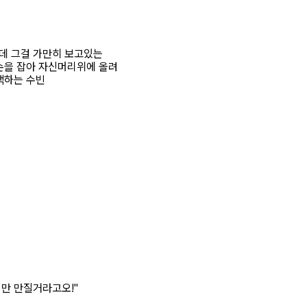
데 그걸 가만히 보고있는
손을 잡아 자신머리위에 올려
색하는 수빈
리만 만질거라고오!"