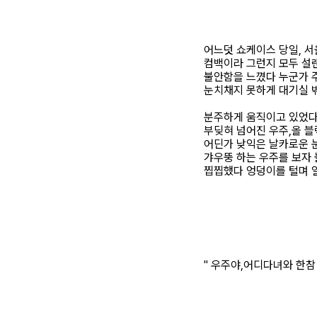
어느덧 쇼케이스 당일, 
컴백이라 그런지 모두 설
불안함을 느꼈다 누군가 
눈치채지 못하게 대기실 
분주하게 움직이고 있었다
부딪혀 넘어진 우주,올 
어딘가 낮익은 날카로운 
갸우뚱 하는 우주를 보자
찝찝했다 엉덩이를 털며 
" 우주야,어디다녀와 한참