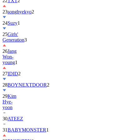
22
TXT
2
23
songhyekyo
2
24
Suzy
1
25
Girls'
Generation
3
26
Jang
Won-
young
1
27
IDID
2
28
BOYNEXTDOOR
2
29
Kim
Hye-
yoon
30
ATEEZ
31
BABYMONSTER
1