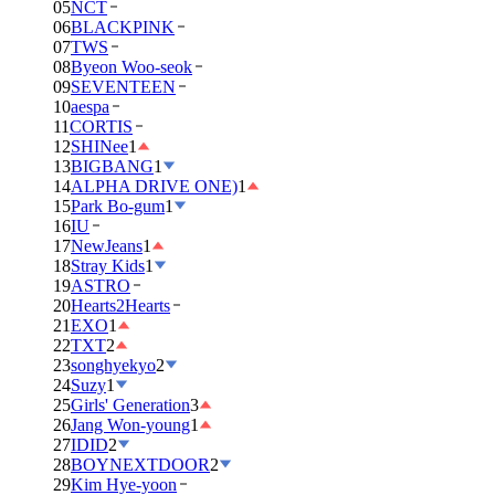
05
NCT
06
BLACKPINK
07
TWS
08
Byeon Woo-seok
09
SEVENTEEN
10
aespa
11
CORTIS
12
SHINee
1
13
BIGBANG
1
14
ALPHA DRIVE ONE)
1
15
Park Bo-gum
1
16
IU
17
NewJeans
1
18
Stray Kids
1
19
ASTRO
20
Hearts2Hearts
21
EXO
1
22
TXT
2
23
songhyekyo
2
24
Suzy
1
25
Girls' Generation
3
26
Jang Won-young
1
27
IDID
2
28
BOYNEXTDOOR
2
29
Kim Hye-yoon