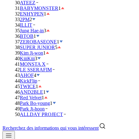
30
ATEEZ
31
BABYMONSTER
1
32
ENHYPEN
1
33
2PM
2
34
ILLIT
35
Jung Hae-in
3
36
BTOB
1
37
ZEROBASEONE
1
38
SUPER JUNIOR
5
39
Kim Ji-won
1
40
KiiiKiii
3
41
MONSTA X
42
LE SSERAFIM
43
AHOF
4
44
KickFlip
45
TWICE
1
46
AND2BLE
1
47
Red Velvet
1
48
Park Bo-young
1
49
Park Ji-hoon
50
ALLDAY PROJECT
Recherchez des informations qui vous intéressent