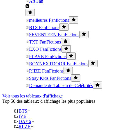
Art Fan
meilleures Fanfictions
BTS Fanfictions
SEVENTEEN FanFictions
TXT FanFictions
EXO FanFictions
PLAVE FanFictions
BOYNEXTDOOR FanFictions
RIIZE FanFictions
Stray Kids FanFictions
Demande de Tableau de Célébrités
Voir tous les tableaux d'affichage
Top 50 des tableaux d'affichage les plus populaires
01
BTS
02
IVE
03
DAY6
04
RIIZE