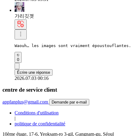
가리깃겟
Waouh… les images sont vraiment époustouflantes.
0
Écrire une réponse
2026.07.03 00:16
centre de service client
appfanplus@gmail.com
Demande par e-mail
Conditions d'utilisation
|
politique de confidentialité
10ème étage, 17-6, Yeoksam-ro 3-gil, Gangnam-gu, Séoul