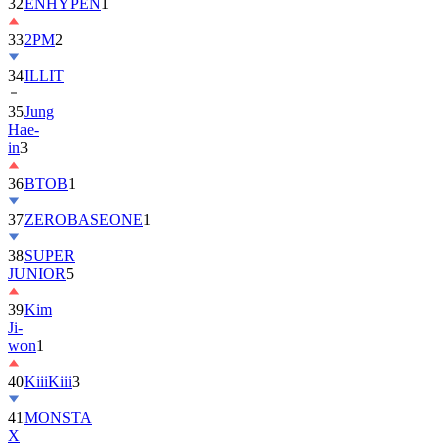
32
ENHYPEN
1
33
2PM
2
34
ILLIT
35
Jung
Hae-
in
3
36
BTOB
1
37
ZEROBASEONE
1
38
SUPER
JUNIOR
5
39
Kim
Ji-
won
1
40
KiiiKiii
3
41
MONSTA
X