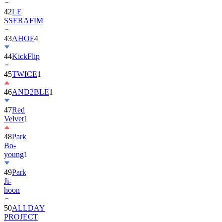
42
LE
SSERAFIM
43
AHOF
4
44
KickFlip
45
TWICE
1
46
AND2BLE
1
47
Red
Velvet
1
48
Park
Bo-
young
1
49
Park
Ji-
hoon
50
ALLDAY
PROJECT