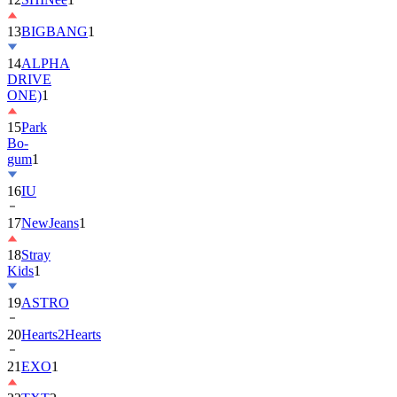
13
BIGBANG
1
14
ALPHA
DRIVE
ONE)
1
15
Park
Bo-
gum
1
16
IU
17
NewJeans
1
18
Stray
Kids
1
19
ASTRO
20
Hearts2Hearts
21
EXO
1