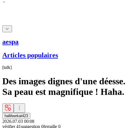
aespa
Articles populaires
[
talk
]
Des images dignes d'une déesse.
Sa peau est magnifique ! Haha.
haMeerkat423
2026.07.03 00:08
vérifier
41
suggestion
0
ferraille
0