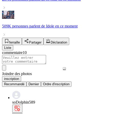
509K personnes
parlent de
Idole
en ce moment
ferraille
Partager
Déclaration
Liste
commentaire
10
Joindre des photos
inscription
Recommandé
Dernier
Ordre d'inscription
soDolphin589