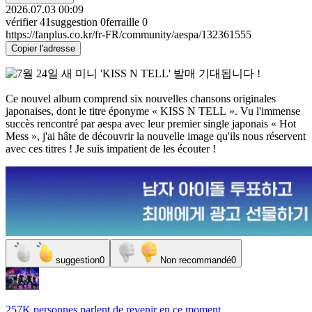
2026.07.03 00:09
vérifier
41
suggestion
0
ferraille
0
https://fanplus.co.kr/fr-FR/community/aespa/132361555
Copier l'adresse
Ce nouvel album comprend six nouvelles chansons originales
japonaises, dont le titre éponyme « KISS N TELL ». Vu l'immense
succès rencontré par aespa avec leur premier single japonais « Hot
Mess », j'ai hâte de découvrir la nouvelle image qu'ils nous réservent
avec ces titres ! Je suis impatient de les écouter !
suggestion
0
Non recommandé
0
257K personnes
parlent de
revenir
en ce moment