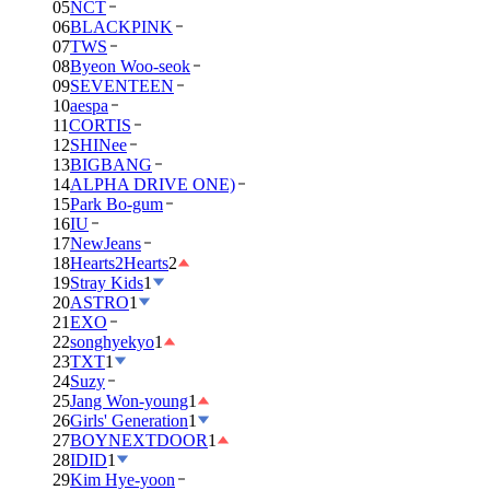
05
NCT
06
BLACKPINK
07
TWS
08
Byeon Woo-seok
09
SEVENTEEN
10
aespa
11
CORTIS
12
SHINee
13
BIGBANG
14
ALPHA DRIVE ONE)
15
Park Bo-gum
16
IU
17
NewJeans
18
Hearts2Hearts
2
19
Stray Kids
1
20
ASTRO
1
21
EXO
22
songhyekyo
1
23
TXT
1
24
Suzy
25
Jang Won-young
1
26
Girls' Generation
1
27
BOYNEXTDOOR
1
28
IDID
1
29
Kim Hye-yoon