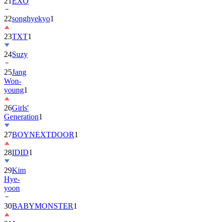
21
EXO
22
songhyekyo
1
23
TXT
1
24
Suzy
25
Jang
Won-
young
1
26
Girls'
Generation
1
27
BOYNEXTDOOR
1
28
IDID
1
29
Kim
Hye-
yoon
30
BABYMONSTER
1