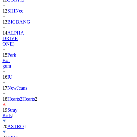
12
SHINee
13
BIGBANG
14
ALPHA
DRIVE
ONE)
15
Park
Bo-
gum
16
IU
17
NewJeans
18
Hearts2Hearts
2
19
Stray
Kids
1
20
ASTRO
1