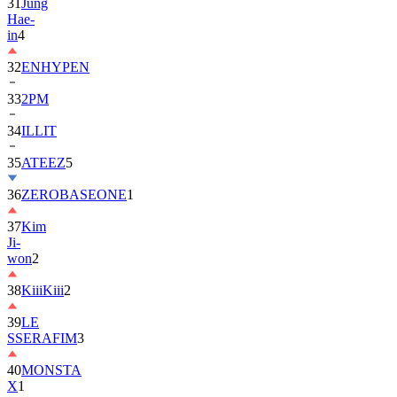
31
Jung
Hae-
in
4
32
ENHYPEN
33
2PM
34
ILLIT
35
ATEEZ
5
36
ZEROBASEONE
1
37
Kim
Ji-
won
2
38
KiiiKiii
2
39
LE
SSERAFIM
3
40
MONSTA
X
1