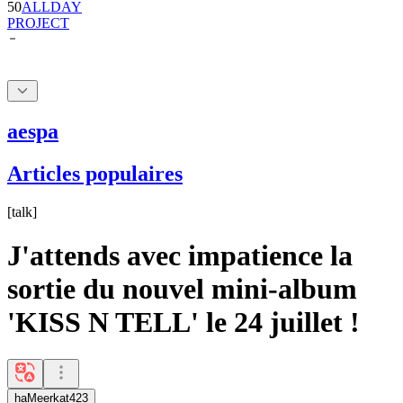
50
ALLDAY
PROJECT
aespa
Articles populaires
[
talk
]
J'attends avec impatience la
sortie du nouvel mini-album
'KISS N TELL' le 24 juillet !
haMeerkat423