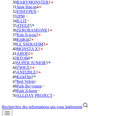
30
BABYMONSTER
1
31
Jung Hae-in
4
32
ENHYPEN
33
2PM
34
ILLIT
35
ATEEZ
5
36
ZEROBASEONE
1
37
Kim Ji-won
2
38
KiiiKiii
2
39
LE SSERAFIM
3
40
MONSTA X
1
41
AHOF
2
42
BTOB
6
43
SUPER JUNIOR
5
44
TWICE
1
45
AND2BLE
1
46
KickFlip
2
47
Red Velvet
48
Park Bo-young
49
Park Ji-hoon
50
ALLDAY PROJECT
Recherchez des informations qui vous intéressent