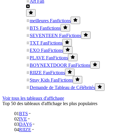
Art Fan
meilleures Fanfictions
BTS Fanfictions
SEVENTEEN FanFictions
TXT FanFictions
EXO FanFictions
PLAVE FanFictions
BOYNEXTDOOR FanFictions
RIIZE FanFictions
Stray Kids FanFictions
Demande de Tableau de Célébrités
Voir tous les tableaux d'affichage
Top 50 des tableaux d'affichage les plus populaires
01
BTS
02
IVE
03
DAY6
04
RIIZE