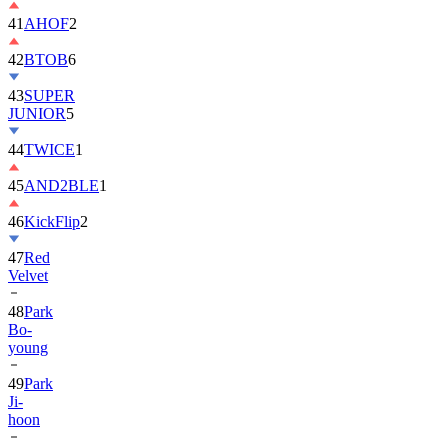
41
AHOF
2
42
BTOB
6
43
SUPER
JUNIOR
5
44
TWICE
1
45
AND2BLE
1
46
KickFlip
2
47
Red
Velvet
48
Park
Bo-
young
49
Park
Ji-
hoon