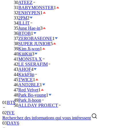
30
ATEEZ
31
BABYMONSTER
1
32
ENHYPEN
1
33
2PM
2
34
ILLIT
35
Jung Hae-in
3
36
BTOB
1
37
ZEROBASEONE
1
38
SUPER JUNIOR
5
39
Kim Ji-won
1
40
KiiiKiii
3
41
MONSTA X
42
LE SSERAFIM
43
AHOF
4
44
KickFlip
45
TWICE
1
46
AND2BLE
1
47
Red Velvet
1
48
Park Bo-young
1
49
Park Ji-hoon
01
BTS
50
ALLDAY PROJECT
02
IVE
Recherchez des informations qui vous intéressent
03
DAY6