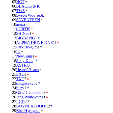
05
NCT
06
BLACKPINK
07
TWS
08
Byeon Woo-seok
09
SEVENTEEN
10
aespa
11
CORTIS
12
SHINee
1
13
BIGBANG
1
14
ALPHA DRIVE ONE)
1
15
Park Bo-gum
1
16
IU
17
NewJeans
1
18
Stray Kids
1
19
ASTRO
20
Hearts2Hearts
21
EXO
1
22
TXT
2
23
songhyekyo
2
24
Suzy
1
25
Girls' Generation
3
26
Jang Won-young
1
27
IDID
2
28
BOYNEXTDOOR
2
29
Kim Hye-yoon