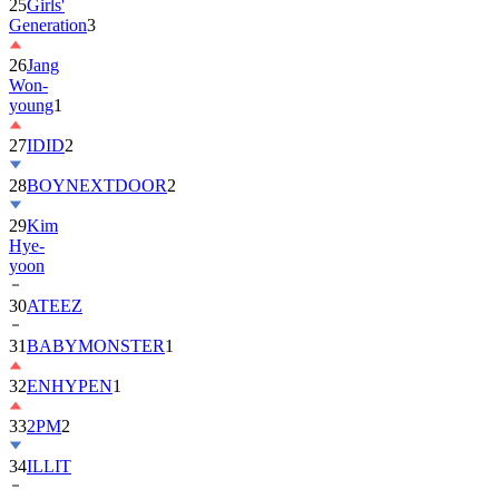
25
Girls'
Generation
3
26
Jang
Won-
young
1
27
IDID
2
28
BOYNEXTDOOR
2
29
Kim
Hye-
yoon
30
ATEEZ
31
BABYMONSTER
1
32
ENHYPEN
1
33
2PM
2
34
ILLIT