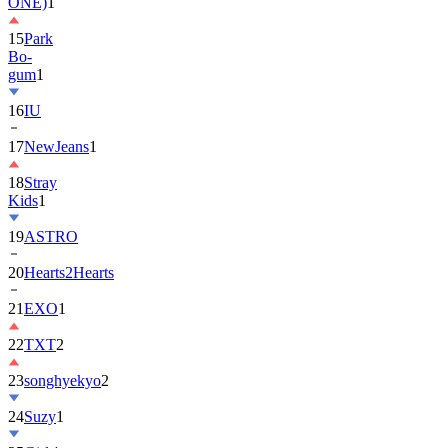
ONE)
1
15
Park
Bo-
gum
1
16
IU
17
NewJeans
1
18
Stray
Kids
1
19
ASTRO
20
Hearts2Hearts
21
EXO
1
22
TXT
2
23
songhyekyo
2
24
Suzy
1