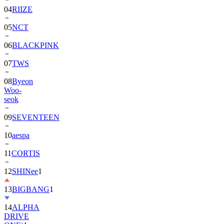
04
RIIZE
05
NCT
06
BLACKPINK
07
TWS
08
Byeon
Woo-
seok
09
SEVENTEEN
10
aespa
11
CORTIS
12
SHINee
1
13
BIGBANG
1
14
ALPHA
DRIVE