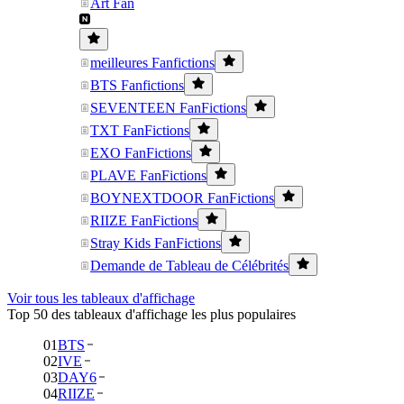
Art Fan
meilleures Fanfictions
BTS Fanfictions
SEVENTEEN FanFictions
TXT FanFictions
EXO FanFictions
PLAVE FanFictions
BOYNEXTDOOR FanFictions
RIIZE FanFictions
Stray Kids FanFictions
Demande de Tableau de Célébrités
Voir tous les tableaux d'affichage
Top 50 des tableaux d'affichage les plus populaires
01
BTS
02
IVE
03
DAY6
04
RIIZE