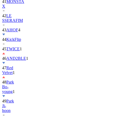
42
LE
SSERAFIM
43
AHOF
4
44
KickFlip
45
TWICE
1
46
AND2BLE
1
47
Red
Velvet
1
48
Park
Bo-
young
1
49
Park
Ji-
hoon
50
ALLDAY
PROJECT