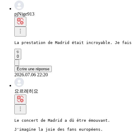
pjNige913
La prestation de Madrid était incroyable. Je fais 
0
Écrire une réponse
2026.07.06 22:20
요르레히요
Le concert de Madrid a dû être émouvant.

J'imagine la joie des fans européens.