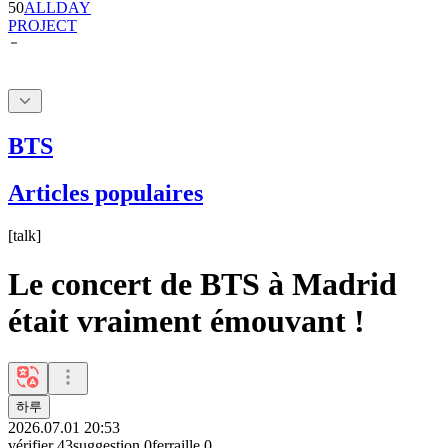
BTS
Articles populaires
[
talk
]
Le concert de BTS à Madrid
était vraiment émouvant !
하루
2026.07.01 20:53
vérifier
43
suggestion
0
ferraille
0