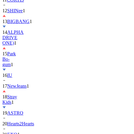
13
BIGBANG
1
14
ALPHA
DRIVE
ONE)
1
15
Park
Bo-
gum
1
16
IU
17
NewJeans
1
18
Stray
Kids
1
19
ASTRO
20
Hearts2Hearts
21
EXO
1