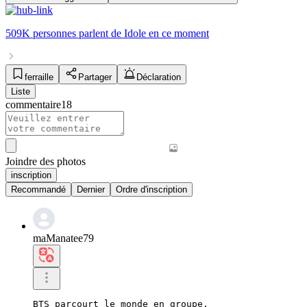
509K personnes
parlent de
Idole
en ce moment
ferraille
Partager
Déclaration
Liste
commentaire
18
Joindre des photos
inscription
Recommandé
Dernier
Ordre d'inscription
maManatee79
BTS parcourt le monde en groupe.
