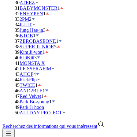
30
ATEEZ
31
BABYMONSTER
1
32
ENHYPEN
1
33
2PM
2
34
ILLIT
35
Jung Hae-in
3
36
BTOB
1
37
ZEROBASEONE
1
38
SUPER JUNIOR
5
39
Kim Ji-won
1
40
KiiiKiii
3
41
MONSTA X
42
LE SSERAFIM
43
AHOF
4
44
KickFlip
45
TWICE
1
46
AND2BLE
1
47
Red Velvet
1
48
Park Bo-young
1
49
Park Ji-hoon
50
ALLDAY PROJECT
Recherchez des informations qui vous intéressent