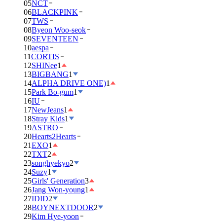
05
NCT
06
BLACKPINK
07
TWS
08
Byeon Woo-seok
09
SEVENTEEN
10
aespa
11
CORTIS
12
SHINee
1
13
BIGBANG
1
14
ALPHA DRIVE ONE)
1
15
Park Bo-gum
1
16
IU
17
NewJeans
1
18
Stray Kids
1
19
ASTRO
20
Hearts2Hearts
21
EXO
1
22
TXT
2
23
songhyekyo
2
24
Suzy
1
25
Girls' Generation
3
26
Jang Won-young
1
27
IDID
2
28
BOYNEXTDOOR
2
29
Kim Hye-yoon