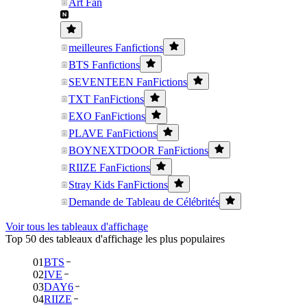
Art Fan
meilleures Fanfictions
BTS Fanfictions
SEVENTEEN FanFictions
TXT FanFictions
EXO FanFictions
PLAVE FanFictions
BOYNEXTDOOR FanFictions
RIIZE FanFictions
Stray Kids FanFictions
Demande de Tableau de Célébrités
Voir tous les tableaux d'affichage
Top 50 des tableaux d'affichage les plus populaires
01
BTS
02
IVE
03
DAY6
04
RIIZE