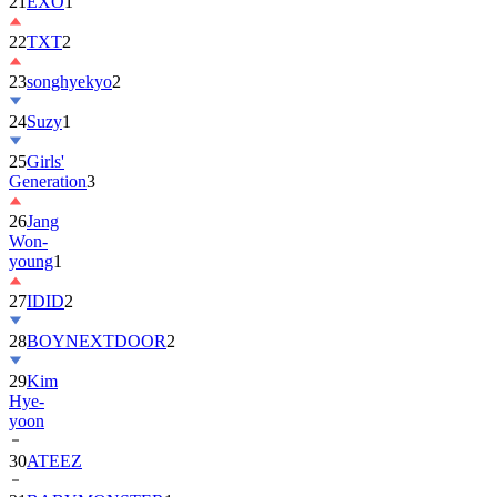
22
TXT
2
23
songhyekyo
2
24
Suzy
1
25
Girls'
Generation
3
26
Jang
Won-
young
1
27
IDID
2
28
BOYNEXTDOOR
2
29
Kim
Hye-
yoon
30
ATEEZ
31
BABYMONSTER
1