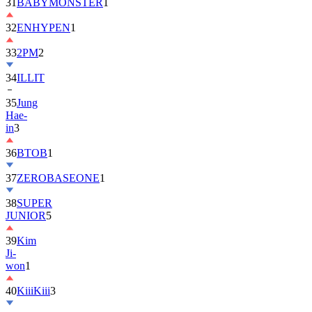
32
ENHYPEN
1
33
2PM
2
34
ILLIT
35
Jung
Hae-
in
3
36
BTOB
1
37
ZEROBASEONE
1
38
SUPER
JUNIOR
5
39
Kim
Ji-
won
1
40
KiiiKiii
3
41
MONSTA
X