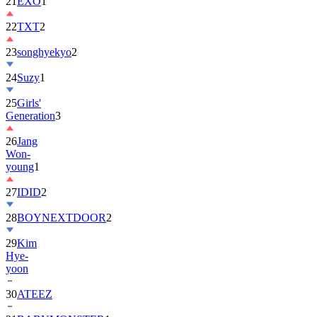
22
TXT
2
23
songhyekyo
2
24
Suzy
1
25
Girls'
Generation
3
26
Jang
Won-
young
1
27
IDID
2
28
BOYNEXTDOOR
2
29
Kim
Hye-
yoon
30
ATEEZ
31
BABYMONSTER
1