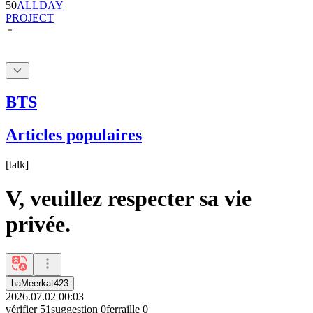
BTS
Articles populaires
[
talk
]
V, veuillez respecter sa vie
privée.
haMeerkat423
2026.07.02 00:03
vérifier
51
suggestion
0
ferraille
0