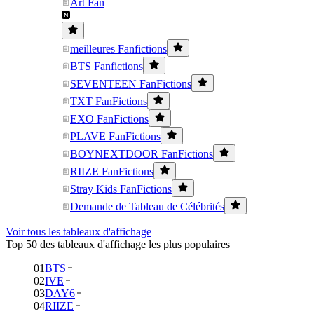
Art Fan
meilleures Fanfictions
BTS Fanfictions
SEVENTEEN FanFictions
TXT FanFictions
EXO FanFictions
PLAVE FanFictions
BOYNEXTDOOR FanFictions
RIIZE FanFictions
Stray Kids FanFictions
Demande de Tableau de Célébrités
Voir tous les tableaux d'affichage
Top 50 des tableaux d'affichage les plus populaires
01
BTS
02
IVE
03
DAY6
04
RIIZE