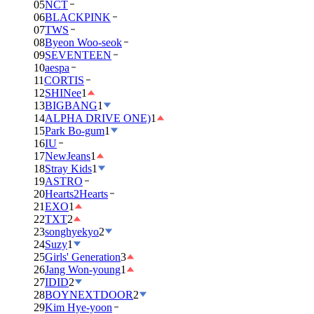
05
NCT
06
BLACKPINK
07
TWS
08
Byeon Woo-seok
09
SEVENTEEN
10
aespa
11
CORTIS
12
SHINee
1
13
BIGBANG
1
14
ALPHA DRIVE ONE)
1
15
Park Bo-gum
1
16
IU
17
NewJeans
1
18
Stray Kids
1
19
ASTRO
20
Hearts2Hearts
21
EXO
1
22
TXT
2
23
songhyekyo
2
24
Suzy
1
25
Girls' Generation
3
26
Jang Won-young
1
27
IDID
2
28
BOYNEXTDOOR
2
29
Kim Hye-yoon