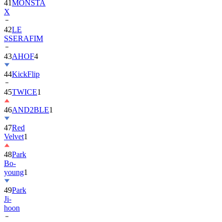
42
LE
SSERAFIM
43
AHOF
4
44
KickFlip
45
TWICE
1
46
AND2BLE
1
47
Red
Velvet
1
48
Park
Bo-
young
1
49
Park
Ji-
hoon
50
ALLDAY
PROJECT