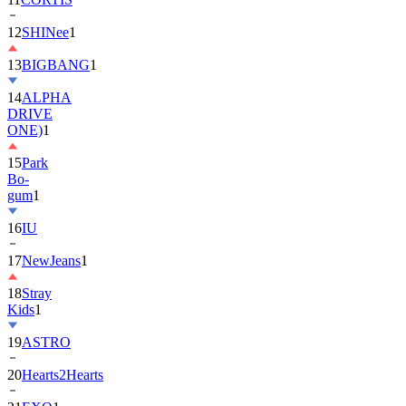
13
BIGBANG
1
14
ALPHA
DRIVE
ONE)
1
15
Park
Bo-
gum
1
16
IU
17
NewJeans
1
18
Stray
Kids
1
19
ASTRO
20
Hearts2Hearts
21
EXO
1