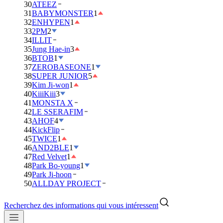
30
ATEEZ
31
BABYMONSTER
1
32
ENHYPEN
1
33
2PM
2
34
ILLIT
35
Jung Hae-in
3
36
BTOB
1
37
ZEROBASEONE
1
38
SUPER JUNIOR
5
39
Kim Ji-won
1
40
KiiiKiii
3
41
MONSTA X
42
LE SSERAFIM
43
AHOF
4
44
KickFlip
45
TWICE
1
46
AND2BLE
1
47
Red Velvet
1
48
Park Bo-young
1
49
Park Ji-hoon
50
ALLDAY PROJECT
Recherchez des informations qui vous intéressent