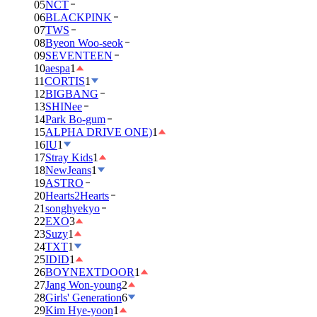
05
NCT
06
BLACKPINK
07
TWS
08
Byeon Woo-seok
09
SEVENTEEN
10
aespa
1
11
CORTIS
1
12
BIGBANG
13
SHINee
14
Park Bo-gum
15
ALPHA DRIVE ONE)
1
16
IU
1
17
Stray Kids
1
18
NewJeans
1
19
ASTRO
20
Hearts2Hearts
21
songhyekyo
22
EXO
3
23
Suzy
1
24
TXT
1
25
IDID
1
26
BOYNEXTDOOR
1
27
Jang Won-young
2
28
Girls' Generation
6
29
Kim Hye-yoon
1