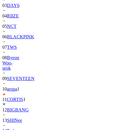
04
RIIZE
05
NCT
06
BLACKPINK
07
TWS
08
Byeon
Woo-
seok
09
SEVENTEEN
10
aespa
1
11
CORTIS
1
12
BIGBANG
13
SHINee
14
Park
Bo-