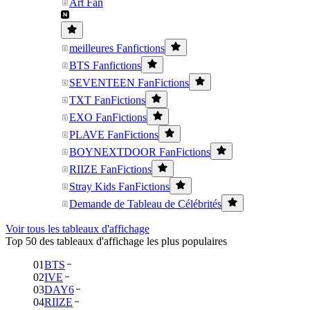
Art Fan
meilleures Fanfictions
BTS Fanfictions
SEVENTEEN FanFictions
TXT FanFictions
EXO FanFictions
PLAVE FanFictions
BOYNEXTDOOR FanFictions
RIIZE FanFictions
Stray Kids FanFictions
Demande de Tableau de Célébrités
Voir tous les tableaux d'affichage
Top 50 des tableaux d'affichage les plus populaires
01
BTS
02
IVE
03
DAY6
04
RIIZE