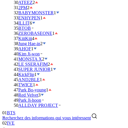
30
ATEEZ
2
31
2PM
2
32
BABYMONSTER
1
33
ENHYPEN
1
34
ILLIT
6
35
BTOB
36
ZEROBASEONE
1
37
KiiiKiii
4
38
Jung Hae-in
2
39
AHOF
1
40
Kim Ji-won
41
MONSTA X
2
42
LE SSERAFIM
2
43
SUPER JUNIOR
1
44
KickFlip
1
45
AND2BLE
1
46
TWICE
1
47
Park Bo-young
1
48
Red Velvet
3
49
Park Ji-hoon
01
BTS
50
ALLDAY PROJECT
02
IVE
Recherchez des informations qui vous intéressent
03
DAY6