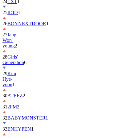
25
IDID
1
26
BOYNEXTDOOR
1
27
Jang
Won-
young
2
28
Girls'
Generation
6
29
Kim
Hye-
yoon
1
30
ATEEZ
2
31
2PM
2
32
BABYMONSTER
1
33
ENHYPEN
1
34
ILLIT
6