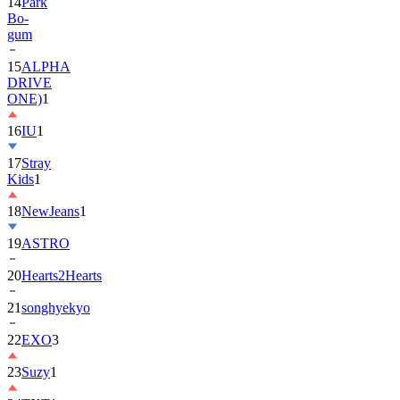
gum
15
ALPHA
DRIVE
ONE)
1
16
IU
1
17
Stray
Kids
1
18
NewJeans
1
19
ASTRO
20
Hearts2Hearts
21
songhyekyo
22
EXO
3
23
Suzy
1
24
TXT
1