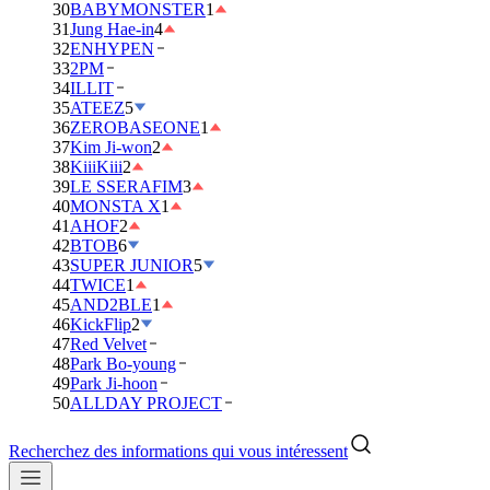
30
BABYMONSTER
1
31
Jung Hae-in
4
32
ENHYPEN
33
2PM
34
ILLIT
35
ATEEZ
5
36
ZEROBASEONE
1
37
Kim Ji-won
2
38
KiiiKiii
2
39
LE SSERAFIM
3
40
MONSTA X
1
41
AHOF
2
42
BTOB
6
43
SUPER JUNIOR
5
44
TWICE
1
45
AND2BLE
1
46
KickFlip
2
47
Red Velvet
48
Park Bo-young
49
Park Ji-hoon
50
ALLDAY PROJECT
Recherchez des informations qui vous intéressent