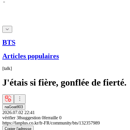
BTS
Articles populaires
[
talk
]
J'étais si fière, gonflée de fierté.
naGoat803
2026.07.02 22:41
vérifier
38
suggestion
0
ferraille
0
https://fanplus.co.kr/fr-FR/community/bts/132357989
Copier l'adresse