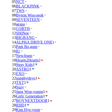
05
NCT
06
BLACKPINK
07
TWS
08
Byeon Woo-seok
09
SEVENTEEN
10
aespa
11
CORTIS
12
SHINee
13
BIGBANG
14
ALPHA DRIVE ONE)
15
Park Bo-gum
16
IU
17
NewJeans
18
Hearts2Hearts
2
19
Stray Kids
1
20
ASTRO
1
21
EXO
22
songhyekyo
1
23
TXT
1
24
Suzy
25
Jang Won-young
1
26
Girls' Generation
1
27
BOYNEXTDOOR
1
28
IDID
1
29
Kim Hye-yoon