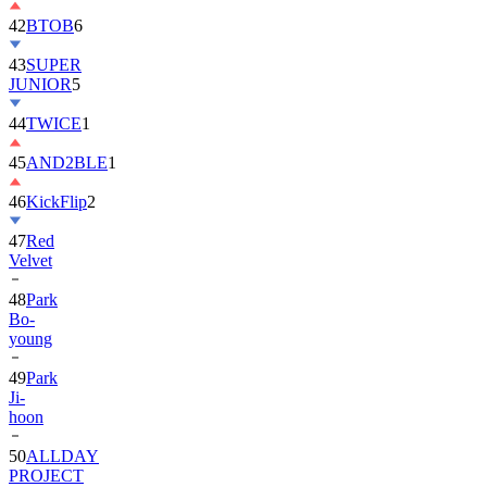
42
BTOB
6
43
SUPER
JUNIOR
5
44
TWICE
1
45
AND2BLE
1
46
KickFlip
2
47
Red
Velvet
48
Park
Bo-
young
49
Park
Ji-
hoon
50
ALLDAY
PROJECT