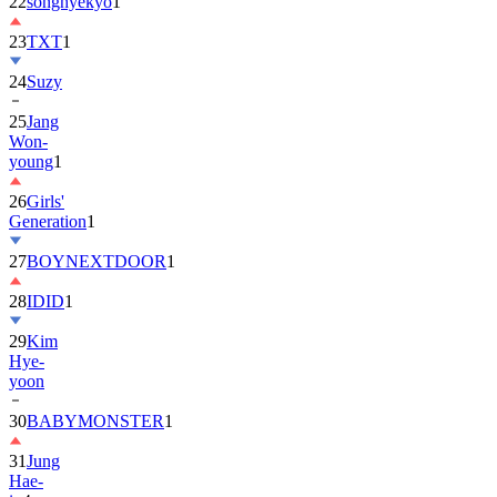
22
songhyekyo
1
23
TXT
1
24
Suzy
25
Jang
Won-
young
1
26
Girls'
Generation
1
27
BOYNEXTDOOR
1
28
IDID
1
29
Kim
Hye-
yoon
30
BABYMONSTER
1
31
Jung
Hae-