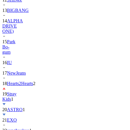
13
BIGBANG
14
ALPHA
DRIVE
ONE)
15
Park
Bo-
gum
16
IU
17
NewJeans
18
Hearts2Hearts
2
19
Stray
Kids
1
20
ASTRO
1
21
EXO