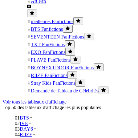
Art Fan
meilleures Fanfictions
BTS Fanfictions
SEVENTEEN FanFictions
TXT FanFictions
EXO FanFictions
PLAVE FanFictions
BOYNEXTDOOR FanFictions
RIIZE FanFictions
Stray Kids FanFictions
Demande de Tableau de Célébrités
Voir tous les tableaux d'affichage
Top 50 des tableaux d'affichage les plus populaires
01
BTS
02
IVE
03
DAY6
04
RIIZE