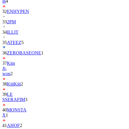
in
4
32
ENHYPEN
33
2PM
34
ILLIT
35
ATEEZ
5
36
ZEROBASEONE
1
37
Kim
Ji-
won
2
38
KiiiKiii
2
39
LE
SSERAFIM
3
40
MONSTA
X
1
41
AHOF
2