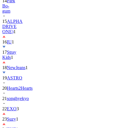
gum
15
ALPHA
DRIVE
ONE)
1
16
IU
1
17
Stray
Kids
1
18
NewJeans
1
19
ASTRO
20
Hearts2Hearts
21
songhyekyo
22
EXO
3
23
Suzy
1
24
TXT
1