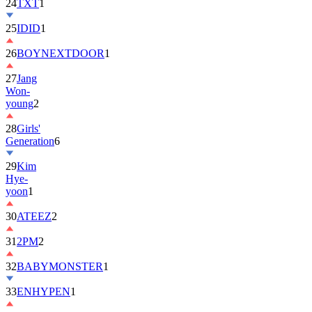
25
IDID
1
26
BOYNEXTDOOR
1
27
Jang
Won-
young
2
28
Girls'
Generation
6
29
Kim
Hye-
yoon
1
30
ATEEZ
2
31
2PM
2
32
BABYMONSTER
1
33
ENHYPEN
1
34
ILLIT
6