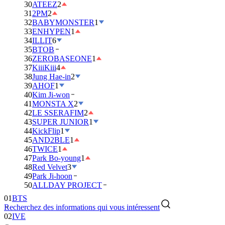
30
ATEEZ
2
31
2PM
2
32
BABYMONSTER
1
33
ENHYPEN
1
34
ILLIT
6
35
BTOB
36
ZEROBASEONE
1
37
KiiiKiii
4
38
Jung Hae-in
2
39
AHOF
1
40
Kim Ji-won
41
MONSTA X
2
42
LE SSERAFIM
2
43
SUPER JUNIOR
1
44
KickFlip
1
45
AND2BLE
1
46
TWICE
1
47
Park Bo-young
1
48
Red Velvet
3
49
Park Ji-hoon
01
BTS
50
ALLDAY PROJECT
02
IVE
Recherchez des informations qui vous intéressent
03
DAY6