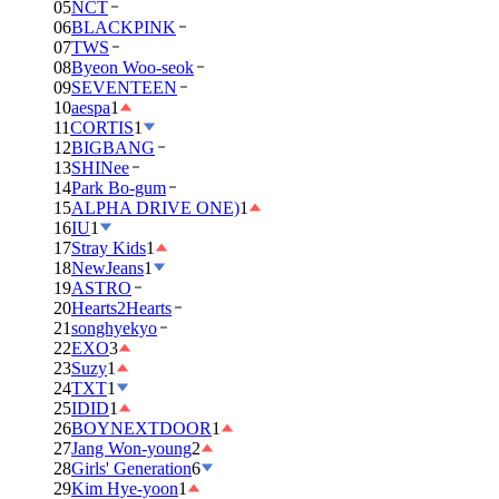
05
NCT
06
BLACKPINK
07
TWS
08
Byeon Woo-seok
09
SEVENTEEN
10
aespa
1
11
CORTIS
1
12
BIGBANG
13
SHINee
14
Park Bo-gum
15
ALPHA DRIVE ONE)
1
16
IU
1
17
Stray Kids
1
18
NewJeans
1
19
ASTRO
20
Hearts2Hearts
21
songhyekyo
22
EXO
3
23
Suzy
1
24
TXT
1
25
IDID
1
26
BOYNEXTDOOR
1
27
Jang Won-young
2
28
Girls' Generation
6
29
Kim Hye-yoon
1