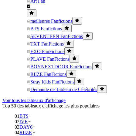
Art Fan
meilleures Fanfictions
BTS Fanfictions
SEVENTEEN FanFictions
TXT FanFictions
EXO FanFictions
PLAVE FanFictions
BOYNEXTDOOR FanFictions
RIIZE FanFictions
Stray Kids FanFictions
Demande de Tableau de Célébrités
Voir tous les tableaux d'affichage
Top 50 des tableaux d'affichage les plus populaires
01
BTS
02
IVE
03
DAY6
04
RIIZE