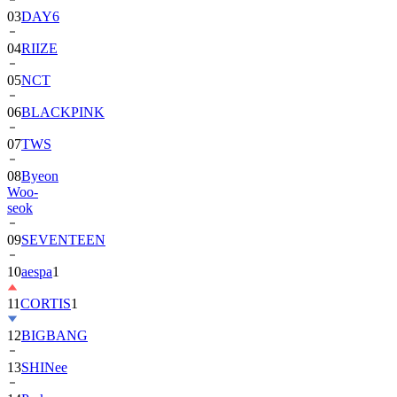
04
RIIZE
05
NCT
06
BLACKPINK
07
TWS
08
Byeon
Woo-
seok
09
SEVENTEEN
10
aespa
1
11
CORTIS
1
12
BIGBANG
13
SHINee
14
Park
Bo-