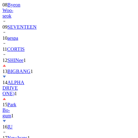
08
Byeon
Woo-
seok
09
SEVENTEEN
10
aespa
11
CORTIS
12
SHINee
1
13
BIGBANG
1
14
ALPHA
DRIVE
ONE)
1
15
Park
Bo-
gum
1
16
IU
17
NewJeans
1