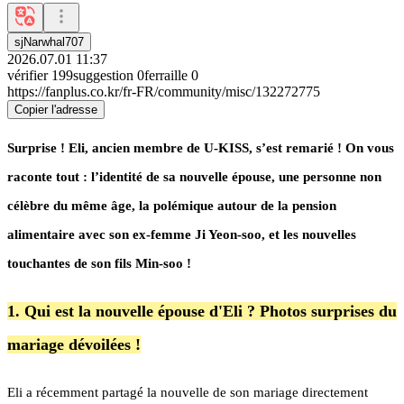
sjNarwhal707
2026.07.01 11:37
vérifier
199
suggestion
0
ferraille
0
https://fanplus.co.kr/fr-FR/community/misc/132272775
Copier l'adresse
Surprise ! Eli, ancien membre de U-KISS, s’est remarié ! On vous
raconte tout : l’identité de sa nouvelle épouse, une personne non
célèbre du même âge, la polémique autour de la pension
alimentaire avec son ex-femme Ji Yeon-soo, et les nouvelles
touchantes de son fils Min-soo !
1. Qui est la nouvelle épouse d'Eli ? Photos surprises du
mariage dévoilées !
Eli a récemment partagé la nouvelle de son mariage directement