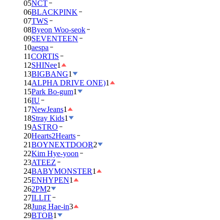
05
NCT
06
BLACKPINK
07
TWS
08
Byeon Woo-seok
09
SEVENTEEN
10
aespa
11
CORTIS
12
SHINee
1
13
BIGBANG
1
14
ALPHA DRIVE ONE)
1
15
Park Bo-gum
1
16
IU
17
NewJeans
1
18
Stray Kids
1
19
ASTRO
20
Hearts2Hearts
21
BOYNEXTDOOR
2
22
Kim Hye-yoon
23
ATEEZ
24
BABYMONSTER
1
25
ENHYPEN
1
26
2PM
2
27
ILLIT
28
Jung Hae-in
3
29
BTOB
1