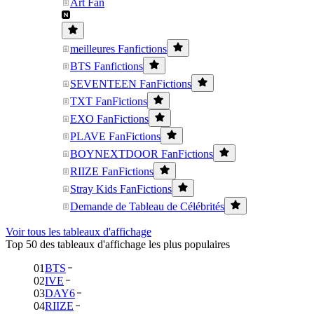
Art Fan
meilleures Fanfictions
BTS Fanfictions
SEVENTEEN FanFictions
TXT FanFictions
EXO FanFictions
PLAVE FanFictions
BOYNEXTDOOR FanFictions
RIIZE FanFictions
Stray Kids FanFictions
Demande de Tableau de Célébrités
Voir tous les tableaux d'affichage
Top 50 des tableaux d'affichage les plus populaires
01
BTS
02
IVE
03
DAY6
04
RIIZE