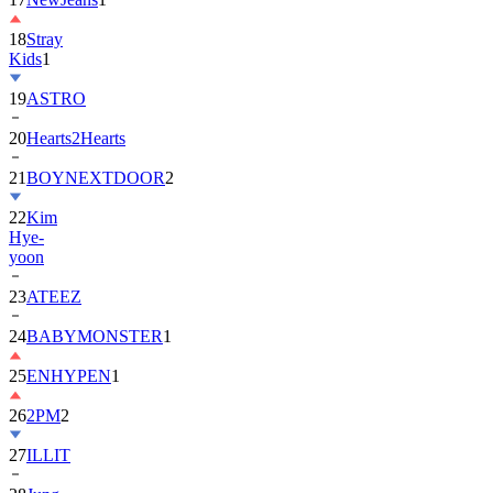
18
Stray
Kids
1
19
ASTRO
20
Hearts2Hearts
21
BOYNEXTDOOR
2
22
Kim
Hye-
yoon
23
ATEEZ
24
BABYMONSTER
1
25
ENHYPEN
1
26
2PM
2
27
ILLIT