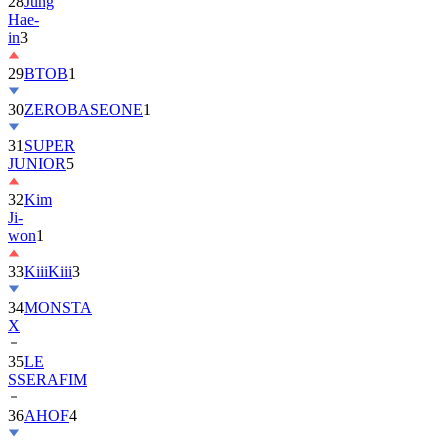
28
Jung
Hae-
in
3
29
BTOB
1
30
ZEROBASEONE
1
31
SUPER
JUNIOR
5
32
Kim
Ji-
won
1
33
KiiiKiii
3
34
MONSTA
X
35
LE
SSERAFIM
36
AHOF
4