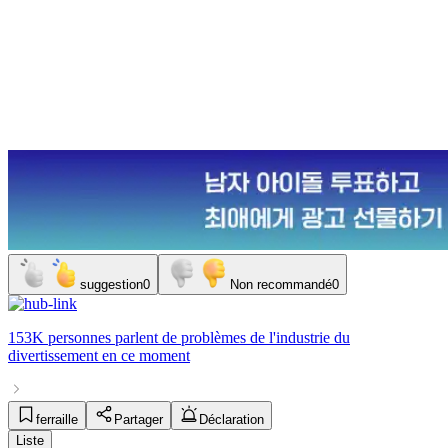
suggestion
0
Non recommandé
0
153K personnes
parlent de
problèmes de l'industrie du
divertissement
en ce moment
ferraille
Partager
Déclaration
Liste