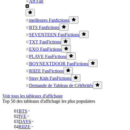
Art Fan
meilleures Fanfictions
BTS Fanfictions
SEVENTEEN FanFictions
TXT FanFictions
EXO FanFictions
PLAVE FanFictions
BOYNEXTDOOR FanFictions
RIIZE FanFictions
Stray Kids FanFictions
Demande de Tableau de Célébrités
Voir tous les tableaux d'affichage
Top 50 des tableaux d'affichage les plus populaires
01
BTS
02
IVE
03
DAY6
04
RIIZE