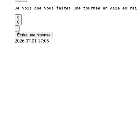
Je vois que vous faites une tournée en Asie en rai
0
Écrire une réponse
2026.07.01 17:05
뉴룽지0205
Félicitations pour avoir affiché complet pour tout
Des acteurs aux chanteurs, votre popularité est in
0
Écrire une réponse
2026.07.01 14:44