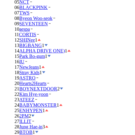
05
NCT
06
BLACKPINK
07
TWS
08
Byeon Woo-seok
09
SEVENTEEN
10
aespa
11
CORTIS
12
SHINee
1
13
BIGBANG
1
14
ALPHA DRIVE ONE)
1
15
Park Bo-gum
1
16
IU
17
NewJeans
1
18
Stray Kids
1
19
ASTRO
20
Hearts2Hearts
21
BOYNEXTDOOR
2
22
Kim Hye-yoon
23
ATEEZ
24
BABYMONSTER
1
25
ENHYPEN
1
26
2PM
2
27
ILLIT
28
Jung Hae-in
3
29
BTOB
1