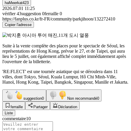
haMeerkat423
2026.07.01 11:25
vérifier
43
suggestion
0
ferraille
0
https://fanplus.co.kr/fr-FR/community/parkjihoon/132272410
Copier l'adresse
Suite à la vente complète des places pour le spectacle de Séoul, les
représentations de Hong Kong, prévue le 27, et de Taipei, qui aura
lieu le 5 juillet, ont également affiché complet immédiatement après
l'ouverture de la billetterie.
'RE:FLECT' est une tournée asiatique qui se déroulera dans 11
villes, dont Tokyo, Séoul, Kuala Lumpur, Hô Chi Minh-Ville,
Hanoï, Hong Kong, Taipei, Bangkok, Singapour, Manille et Jakarta.
suggestion
0
Non recommandé
0
ferraille
Partager
Déclaration
Liste
commentaire
10