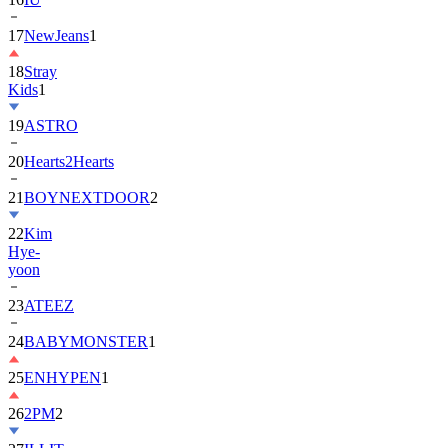
17
NewJeans
1
18
Stray
Kids
1
19
ASTRO
20
Hearts2Hearts
21
BOYNEXTDOOR
2
22
Kim
Hye-
yoon
23
ATEEZ
24
BABYMONSTER
1
25
ENHYPEN
1
26
2PM
2