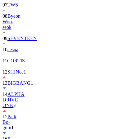
07
TWS
08
Byeon
Woo-
seok
09
SEVENTEEN
10
aespa
11
CORTIS
12
SHINee
1
13
BIGBANG
1
14
ALPHA
DRIVE
ONE)
1
15
Park
Bo-
gum
1
16
IU