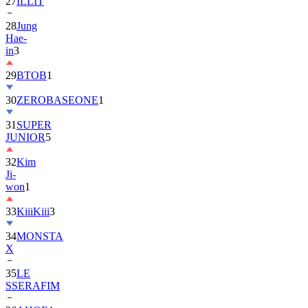
27
ILLIT
28
Jung
Hae-
in
3
29
BTOB
1
30
ZEROBASEONE
1
31
SUPER
JUNIOR
5
32
Kim
Ji-
won
1
33
KiiiKiii
3
34
MONSTA
X
35
LE
SSERAFIM