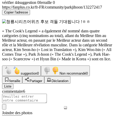
vérifier
44
suggestion
0
ferraille
0
https://fanplus.co.kr/fr-FR/community/parkjihoon/132272417
Copier l'adresse
« The Cook's Legend » a également été nommé dans quatre
catégories (cinq nominations au total), allant du Meilleur film au
Meilleur acteur, en passant par le Meilleur acteur dans un second
rôle et la Meilleure révélation masculine. Dans la catégorie Meilleur
acteur, Kim Seon-ho (« Lost in Translation »), Kim Woo-bin (« All
Comes True »), Park Ji-hoon (« The Cook's Legend »), Park Hae-
soo (« Scarecrow ») et Hyun Bin (« Made in Korea ») sont en lice.
suggestion
0
Non recommandé
0
ferraille
Partager
Déclaration
Liste
commentaire
6
Joindre des photos