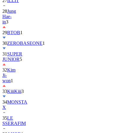
27
ILLIT
28
Jung
Hae-
in
3
29
BTOB
1
30
ZEROBASEONE
1
31
SUPER
JUNIOR
5
32
Kim
Ji-
won
1
33
KiiiKiii
3
34
MONSTA
X
35
LE
SSERAFIM