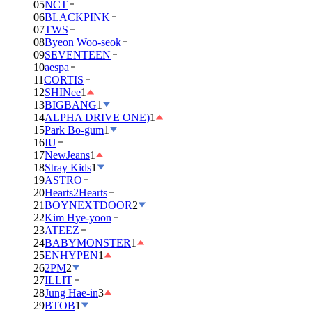
05
NCT
06
BLACKPINK
07
TWS
08
Byeon Woo-seok
09
SEVENTEEN
10
aespa
11
CORTIS
12
SHINee
1
13
BIGBANG
1
14
ALPHA DRIVE ONE)
1
15
Park Bo-gum
1
16
IU
17
NewJeans
1
18
Stray Kids
1
19
ASTRO
20
Hearts2Hearts
21
BOYNEXTDOOR
2
22
Kim Hye-yoon
23
ATEEZ
24
BABYMONSTER
1
25
ENHYPEN
1
26
2PM
2
27
ILLIT
28
Jung Hae-in
3
29
BTOB
1