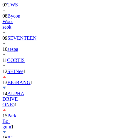
07
TWS
08
Byeon
Woo-
seok
09
SEVENTEEN
10
aespa
11
CORTIS
12
SHINee
1
13
BIGBANG
1
14
ALPHA
DRIVE
ONE)
1
15
Park
Bo-
gum
1
16
IU