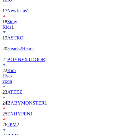
17
NewJeans
1
18
Stray
Kids
1
19
ASTRO
20
Hearts2Hearts
21
BOYNEXTDOOR
2
22
Kim
Hye-
yoon
23
ATEEZ
24
BABYMONSTER
1
25
ENHYPEN
1
26
2PM
2