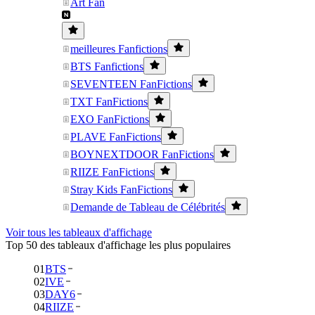
Art Fan
meilleures Fanfictions
BTS Fanfictions
SEVENTEEN FanFictions
TXT FanFictions
EXO FanFictions
PLAVE FanFictions
BOYNEXTDOOR FanFictions
RIIZE FanFictions
Stray Kids FanFictions
Demande de Tableau de Célébrités
Voir tous les tableaux d'affichage
Top 50 des tableaux d'affichage les plus populaires
01
BTS
02
IVE
03
DAY6
04
RIIZE