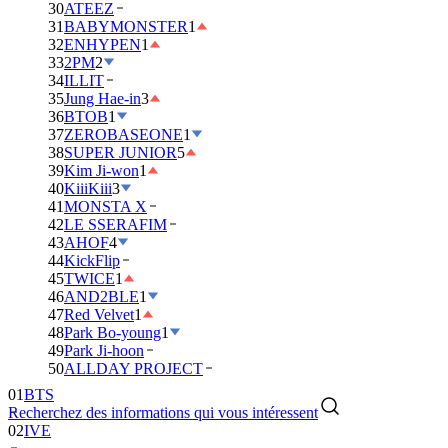
30
ATEEZ
31
BABYMONSTER
1
32
ENHYPEN
1
33
2PM
2
34
ILLIT
35
Jung Hae-in
3
36
BTOB
1
37
ZEROBASEONE
1
38
SUPER JUNIOR
5
39
Kim Ji-won
1
40
KiiiKiii
3
41
MONSTA X
42
LE SSERAFIM
43
AHOF
4
44
KickFlip
45
TWICE
1
46
AND2BLE
1
47
Red Velvet
1
48
Park Bo-young
1
49
Park Ji-hoon
01
BTS
50
ALLDAY PROJECT
02
IVE
Recherchez des informations qui vous intéressent
03
DAY6