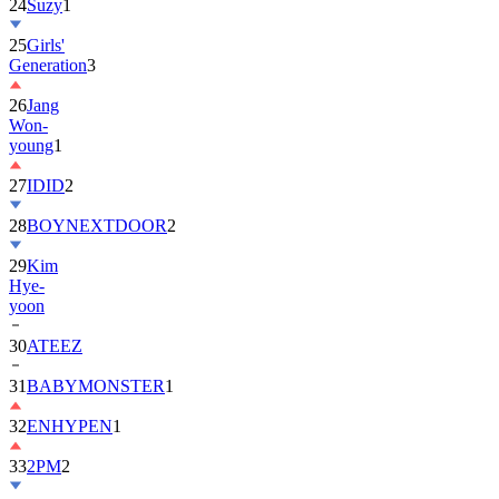
25
Girls'
Generation
3
26
Jang
Won-
young
1
27
IDID
2
28
BOYNEXTDOOR
2
29
Kim
Hye-
yoon
30
ATEEZ
31
BABYMONSTER
1
32
ENHYPEN
1
33
2PM
2
34
ILLIT