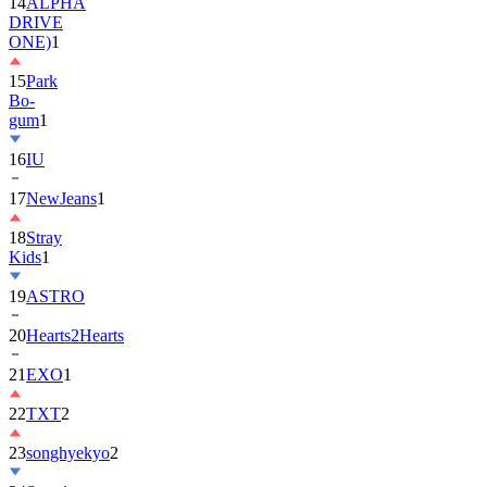
ONE)
1
15
Park
Bo-
gum
1
16
IU
17
NewJeans
1
18
Stray
Kids
1
19
ASTRO
20
Hearts2Hearts
21
EXO
1
22
TXT
2
23
songhyekyo
2
24
Suzy
1