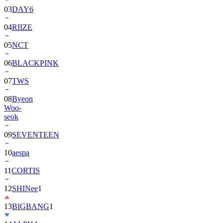
04
RIIZE
05
NCT
06
BLACKPINK
07
TWS
08
Byeon
Woo-
seok
09
SEVENTEEN
10
aespa
11
CORTIS
12
SHINee
1
13
BIGBANG
1
14
ALPHA
DRIVE