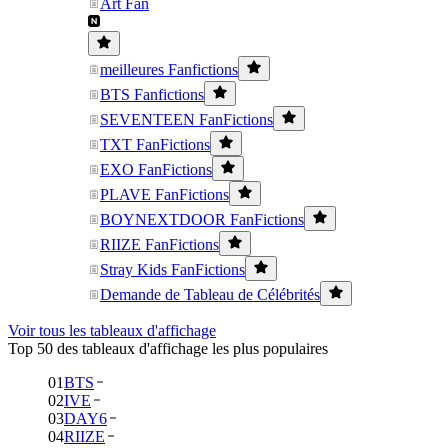
Art Fan
meilleures Fanfictions
BTS Fanfictions
SEVENTEEN FanFictions
TXT FanFictions
EXO FanFictions
PLAVE FanFictions
BOYNEXTDOOR FanFictions
RIIZE FanFictions
Stray Kids FanFictions
Demande de Tableau de Célébrités
Voir tous les tableaux d'affichage
Top 50 des tableaux d'affichage les plus populaires
01
BTS
02
IVE
03
DAY6
04
RIIZE