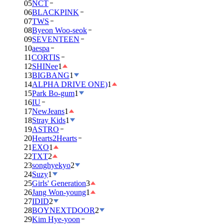
05
NCT
06
BLACKPINK
07
TWS
08
Byeon Woo-seok
09
SEVENTEEN
10
aespa
11
CORTIS
12
SHINee
1
13
BIGBANG
1
14
ALPHA DRIVE ONE)
1
15
Park Bo-gum
1
16
IU
17
NewJeans
1
18
Stray Kids
1
19
ASTRO
20
Hearts2Hearts
21
EXO
1
22
TXT
2
23
songhyekyo
2
24
Suzy
1
25
Girls' Generation
3
26
Jang Won-young
1
27
IDID
2
28
BOYNEXTDOOR
2
29
Kim Hye-yoon