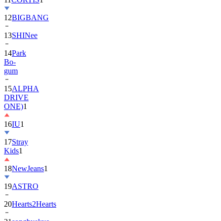
13
SHINee
14
Park
Bo-
gum
15
ALPHA
DRIVE
ONE)
1
16
IU
1
17
Stray
Kids
1
18
NewJeans
1
19
ASTRO
20
Hearts2Hearts
21
songhyekyo