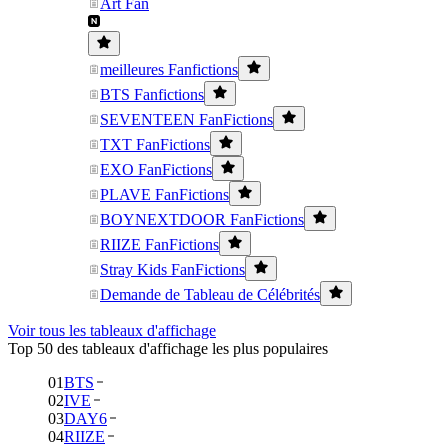
Art Fan
meilleures Fanfictions
BTS Fanfictions
SEVENTEEN FanFictions
TXT FanFictions
EXO FanFictions
PLAVE FanFictions
BOYNEXTDOOR FanFictions
RIIZE FanFictions
Stray Kids FanFictions
Demande de Tableau de Célébrités
Voir tous les tableaux d'affichage
Top 50 des tableaux d'affichage les plus populaires
01
BTS
02
IVE
03
DAY6
04
RIIZE