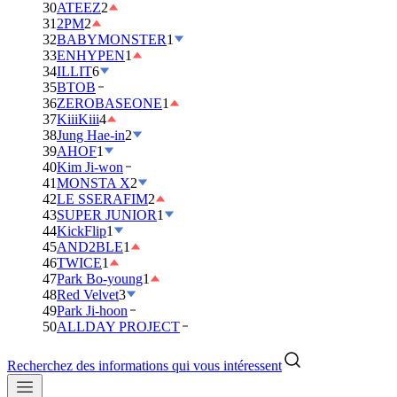
30
ATEEZ
2
31
2PM
2
32
BABYMONSTER
1
33
ENHYPEN
1
34
ILLIT
6
35
BTOB
36
ZEROBASEONE
1
37
KiiiKiii
4
38
Jung Hae-in
2
39
AHOF
1
40
Kim Ji-won
41
MONSTA X
2
42
LE SSERAFIM
2
43
SUPER JUNIOR
1
44
KickFlip
1
45
AND2BLE
1
46
TWICE
1
47
Park Bo-young
1
48
Red Velvet
3
49
Park Ji-hoon
50
ALLDAY PROJECT
Recherchez des informations qui vous intéressent