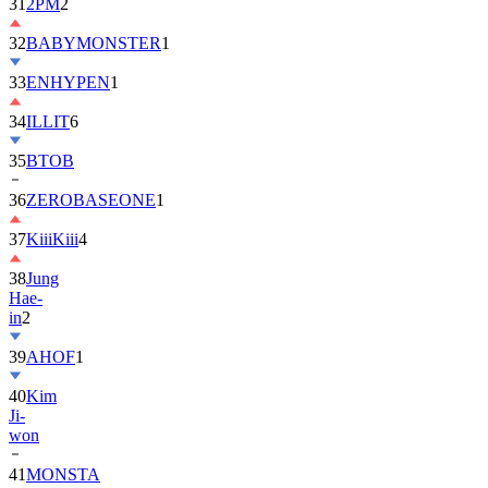
32
BABYMONSTER
1
33
ENHYPEN
1
34
ILLIT
6
35
BTOB
36
ZEROBASEONE
1
37
KiiiKiii
4
38
Jung
Hae-
in
2
39
AHOF
1
40
Kim
Ji-
won
41
MONSTA
X
2