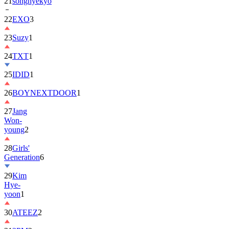
22
EXO
3
23
Suzy
1
24
TXT
1
25
IDID
1
26
BOYNEXTDOOR
1
27
Jang
Won-
young
2
28
Girls'
Generation
6
29
Kim
Hye-
yoon
1
30
ATEEZ
2
31
2PM
2