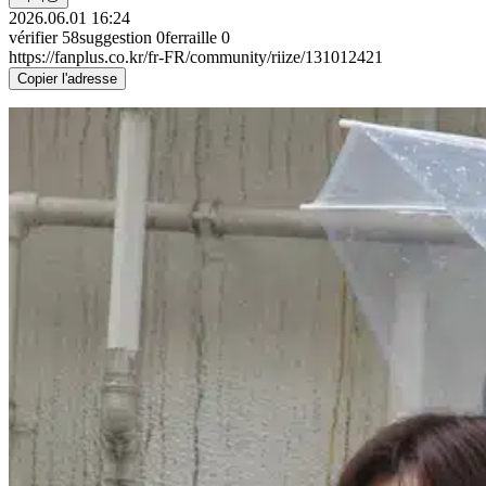
2026.06.01 16:24
vérifier
58
suggestion
0
ferraille
0
https://fanplus.co.kr/fr-FR/community/riize/131012421
Copier l'adresse