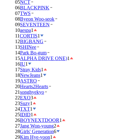
05
NCT
06
BLACKPINK
07
TWS
08
Byeon Woo-seok
09
SEVENTEEN
10
aespa
1
11
CORTIS
1
12
BIGBANG
13
SHINee
14
Park Bo-gum
15
ALPHA DRIVE ONE)
1
16
IU
1
17
Stray Kids
1
18
NewJeans
1
19
ASTRO
20
Hearts2Hearts
21
songhyekyo
22
EXO
3
23
Suzy
1
24
TXT
1
25
IDID
1
26
BOYNEXTDOOR
1
27
Jang Won-young
2
28
Girls' Generation
6
29
Kim Hye-yoon
1