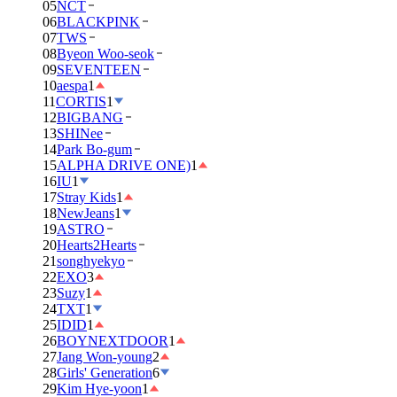
05
NCT
06
BLACKPINK
07
TWS
08
Byeon Woo-seok
09
SEVENTEEN
10
aespa
1
11
CORTIS
1
12
BIGBANG
13
SHINee
14
Park Bo-gum
15
ALPHA DRIVE ONE)
1
16
IU
1
17
Stray Kids
1
18
NewJeans
1
19
ASTRO
20
Hearts2Hearts
21
songhyekyo
22
EXO
3
23
Suzy
1
24
TXT
1
25
IDID
1
26
BOYNEXTDOOR
1
27
Jang Won-young
2
28
Girls' Generation
6
29
Kim Hye-yoon
1