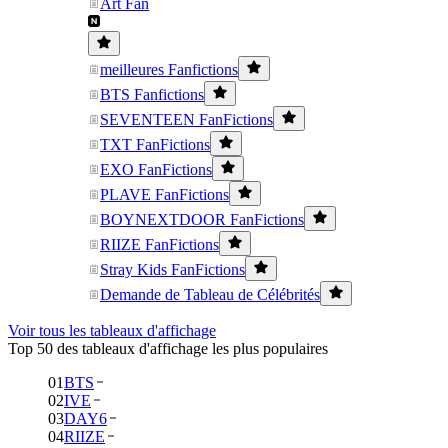
Art Fan
meilleures Fanfictions
BTS Fanfictions
SEVENTEEN FanFictions
TXT FanFictions
EXO FanFictions
PLAVE FanFictions
BOYNEXTDOOR FanFictions
RIIZE FanFictions
Stray Kids FanFictions
Demande de Tableau de Célébrités
Voir tous les tableaux d'affichage
Top 50 des tableaux d'affichage les plus populaires
01
BTS
02
IVE
03
DAY6
04
RIIZE