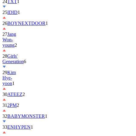
25
IDID
1
26
BOYNEXTDOOR
1
27
Jang
Won-
young
2
28
Girls'
Generation
6
29
Kim
Hye-
yoon
1
30
ATEEZ
2
31
2PM
2
32
BABYMONSTER
1
33
ENHYPEN
1
34
ILLIT
6