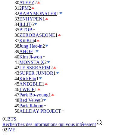
30
ATEEZ
2
31
2PM
2
32
BABYMONSTER
1
33
ENHYPEN
1
34
ILLIT
6
35
BTOB
36
ZEROBASEONE
1
37
KiiiKiii
4
38
Jung Hae-in
2
39
AHOF
1
40
Kim Ji-won
41
MONSTA X
2
42
LE SSERAFIM
2
43
SUPER JUNIOR
1
44
KickFlip
1
45
AND2BLE
1
46
TWICE
1
47
Park Bo-young
1
48
Red Velvet
3
49
Park Ji-hoon
01
BTS
50
ALLDAY PROJECT
02
IVE
Recherchez des informations qui vous intéressent
03
DAY6