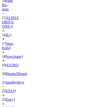
gum
15
ALPHA
DRIVE
ONE)
1
16
IU
1
17
Stray
Kids
1
18
NewJeans
1
19
ASTRO
20
Hearts2Hearts
21
songhyekyo
22
EXO
3
23
Suzy
1
24
TXT
1