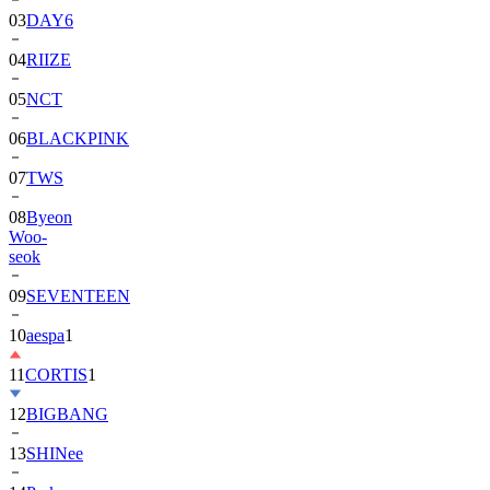
04
RIIZE
05
NCT
06
BLACKPINK
07
TWS
08
Byeon
Woo-
seok
09
SEVENTEEN
10
aespa
1
11
CORTIS
1
12
BIGBANG
13
SHINee
14
Park
Bo-