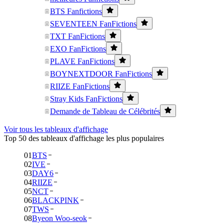
BTS Fanfictions
SEVENTEEN FanFictions
TXT FanFictions
EXO FanFictions
PLAVE FanFictions
BOYNEXTDOOR FanFictions
RIIZE FanFictions
Stray Kids FanFictions
Demande de Tableau de Célébrités
Voir tous les tableaux d'affichage
Top 50 des tableaux d'affichage les plus populaires
01
BTS
02
IVE
03
DAY6
04
RIIZE
05
NCT
06
BLACKPINK
07
TWS
08
Byeon Woo-seok