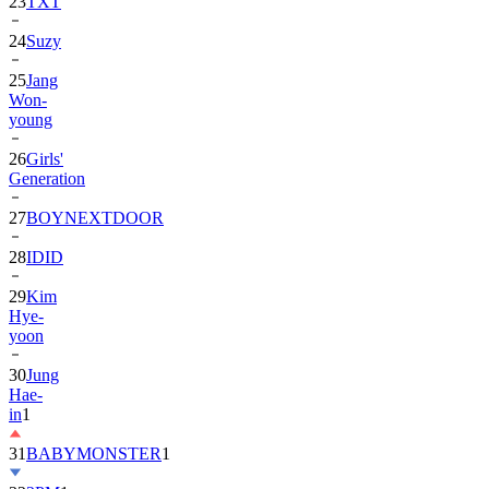
23
TXT
24
Suzy
25
Jang
Won-
young
26
Girls'
Generation
27
BOYNEXTDOOR
28
IDID
29
Kim
Hye-
yoon
30
Jung
Hae-
in
1
31
BABYMONSTER
1