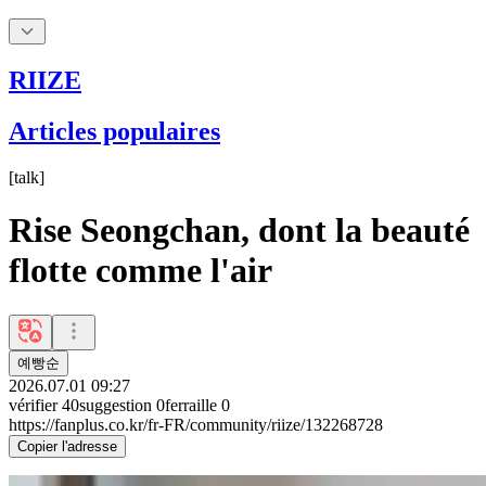
RIIZE
Articles populaires
[
talk
]
Rise Seongchan, dont la beauté
flotte comme l'air
예빵순
2026.07.01 09:27
vérifier
40
suggestion
0
ferraille
0
https://fanplus.co.kr/fr-FR/community/riize/132268728
Copier l'adresse