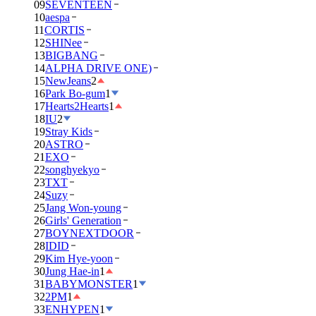
09
SEVENTEEN
10
aespa
11
CORTIS
12
SHINee
13
BIGBANG
14
ALPHA DRIVE ONE)
15
NewJeans
2
16
Park Bo-gum
1
17
Hearts2Hearts
1
18
IU
2
19
Stray Kids
20
ASTRO
21
EXO
22
songhyekyo
23
TXT
24
Suzy
25
Jang Won-young
26
Girls' Generation
27
BOYNEXTDOOR
28
IDID
29
Kim Hye-yoon
30
Jung Hae-in
1
31
BABYMONSTER
1
32
2PM
1
33
ENHYPEN
1