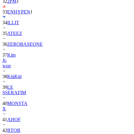
32
2PM
1
33
ENHYPEN
1
34
ILLIT
35
ATEEZ
36
ZEROBASEONE
37
Kim
Ji-
won
38
KiiiKiii
39
LE
SSERAFIM
40
MONSTA
X
41
AHOF
42
BTOB