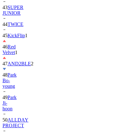
43
SUPER
JUNIOR
44
TWICE
45
KickFlip
1
46
Red
Velvet
1
47
AND2BLE
2
48
Park
Bo-
young
49
Park
Ji-
hoon
50
ALLDAY
PROJECT