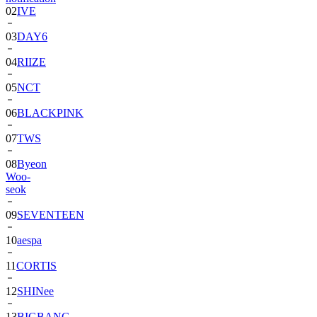
02
IVE
03
DAY6
04
RIIZE
05
NCT
06
BLACKPINK
07
TWS
08
Byeon
Woo-
seok
09
SEVENTEEN
10
aespa
11
CORTIS
12
SHINee
13
BIGBANG