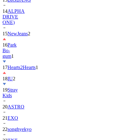
14
ALPHA
DRIVE
ONE)
15
NewJeans
2
16
Park
Bo-
gum
1
17
Hearts2Hearts
1
18
IU
2
19
Stray
Kids
20
ASTRO
21
EXO
22
songhyekyo