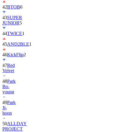
42
BTOB
6
43
SUPER
JUNIOR
5
44
TWICE
1
45
AND2BLE
1
46
KickFlip
2
47
Red
Velvet
48
Park
Bo-
young
49
Park
Ji-
hoon
50
ALLDAY
PROJECT