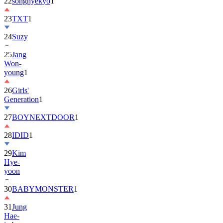
22
songhyekyo
1
23
TXT
1
24
Suzy
25
Jang
Won-
young
1
26
Girls'
Generation
1
27
BOYNEXTDOOR
1
28
IDID
1
29
Kim
Hye-
yoon
30
BABYMONSTER
1
31
Jung
Hae-