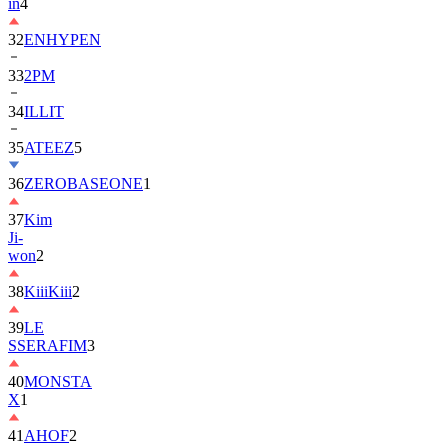
in
4
32
ENHYPEN
33
2PM
34
ILLIT
35
ATEEZ
5
36
ZEROBASEONE
1
37
Kim
Ji-
won
2
38
KiiiKiii
2
39
LE
SSERAFIM
3
40
MONSTA
X
1
41
AHOF
2