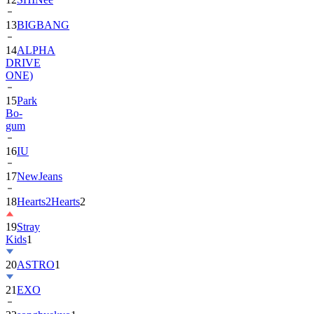
13
BIGBANG
14
ALPHA
DRIVE
ONE)
15
Park
Bo-
gum
16
IU
17
NewJeans
18
Hearts2Hearts
2
19
Stray
Kids
1
20
ASTRO
1
21
EXO