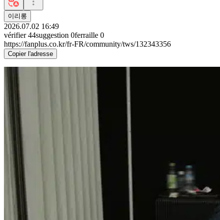
이리롱
2026.07.02 16:49
vérifier
44
suggestion
0
ferraille
0
https://fanplus.co.kr/fr-FR/community/tws/132343356
Copier l'adresse