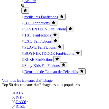
Art Fan
meilleures Fanfictions
BTS Fanfictions
SEVENTEEN FanFictions
TXT FanFictions
EXO FanFictions
PLAVE FanFictions
BOYNEXTDOOR FanFictions
RIIZE FanFictions
Stray Kids FanFictions
Demande de Tableau de Célébrités
Voir tous les tableaux d'affichage
Top 50 des tableaux d'affichage les plus populaires
01
BTS
02
IVE
03
DAY6
04
RIIZE