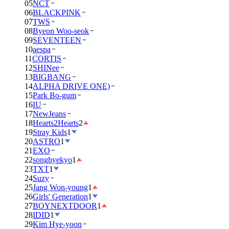
05
NCT
06
BLACKPINK
07
TWS
08
Byeon Woo-seok
09
SEVENTEEN
10
aespa
11
CORTIS
12
SHINee
13
BIGBANG
14
ALPHA DRIVE ONE)
15
Park Bo-gum
16
IU
17
NewJeans
18
Hearts2Hearts
2
19
Stray Kids
1
20
ASTRO
1
21
EXO
22
songhyekyo
1
23
TXT
1
24
Suzy
25
Jang Won-young
1
26
Girls' Generation
1
27
BOYNEXTDOOR
1
28
IDID
1
29
Kim Hye-yoon