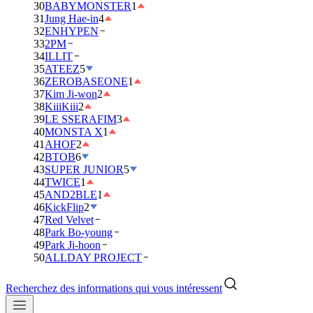
30
BABYMONSTER
1
31
Jung Hae-in
4
32
ENHYPEN
33
2PM
34
ILLIT
35
ATEEZ
5
36
ZEROBASEONE
1
37
Kim Ji-won
2
38
KiiiKiii
2
39
LE SSERAFIM
3
40
MONSTA X
1
41
AHOF
2
42
BTOB
6
43
SUPER JUNIOR
5
44
TWICE
1
45
AND2BLE
1
46
KickFlip
2
47
Red Velvet
48
Park Bo-young
49
Park Ji-hoon
50
ALLDAY PROJECT
Recherchez des informations qui vous intéressent