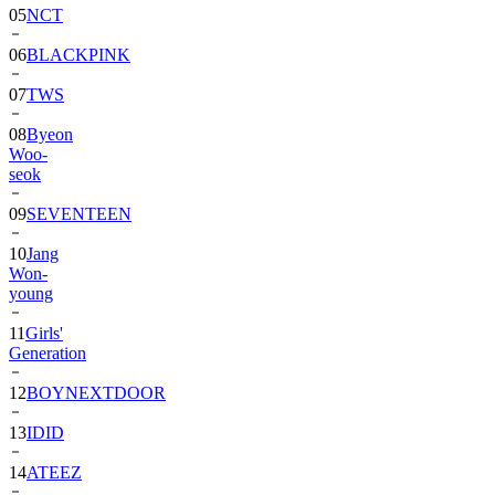
05
NCT
06
BLACKPINK
07
TWS
08
Byeon
Woo-
seok
09
SEVENTEEN
10
Jang
Won-
young
11
Girls'
Generation
12
BOYNEXTDOOR
13
IDID
14
ATEEZ