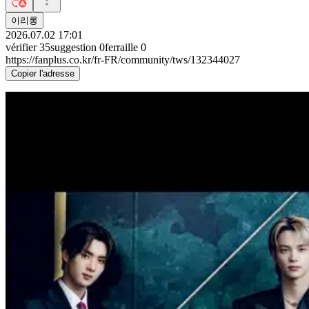
이리롱
2026.07.02 17:01
vérifier
35
suggestion
0
ferraille
0
https://fanplus.co.kr/fr-FR/community/tws/132344027
Copier l'adresse