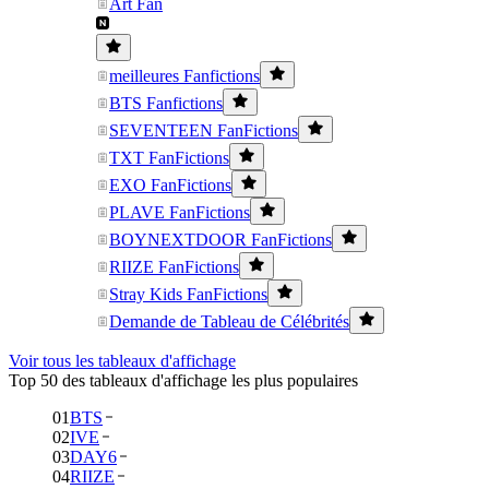
Art Fan
meilleures Fanfictions
BTS Fanfictions
SEVENTEEN FanFictions
TXT FanFictions
EXO FanFictions
PLAVE FanFictions
BOYNEXTDOOR FanFictions
RIIZE FanFictions
Stray Kids FanFictions
Demande de Tableau de Célébrités
Voir tous les tableaux d'affichage
Top 50 des tableaux d'affichage les plus populaires
01
BTS
02
IVE
03
DAY6
04
RIIZE