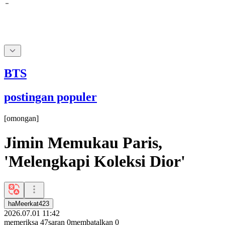
BTS
postingan populer
[
omongan
]
Jimin Memukau Paris,
'Melengkapi Koleksi Dior'
haMeerkat423
2026.07.01 11:42
memeriksa
47
saran
0
membatalkan
0