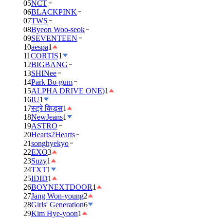
05
NCT
06
BLACKPINK
07
TWS
08
Byeon Woo-seok
09
SEVENTEEN
10
aespa
1
11
CORTIS
1
12
BIGBANG
13
SHINee
14
Park Bo-gum
15
ALPHA DRIVE ONE)
1
16
IU
1
17
स्ट्रे किड्स
1
18
NewJeans
1
19
ASTRO
20
Hearts2Hearts
21
songhyekyo
22
EXO
3
23
Suzy
1
24
TXT
1
25
IDID
1
26
BOYNEXTDOOR
1
27
Jang Won-young
2
28
Girls' Generation
6
29
Kim Hye-yoon
1