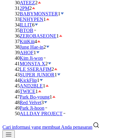
30
ATEEZ
2
31
2PM
2
32
BABYMONSTER
1
33
ENHYPEN
1
34
ILLIT
6
35
BTOB
36
ZEROBASEONE
1
37
KiiiKiii
4
38
Jung Hae-in
2
39
AHOF
1
40
Kim Ji-won
41
MONSTA X
2
42
LE SSERAFIM
2
43
SUPER JUNIOR
1
44
KickFlip
1
45
AND2BLE
1
46
TWICE
1
47
Park Bo-young
1
48
Red Velvet
3
49
Park Ji-hoon
50
ALLDAY PROJECT
Cari informasi yang membuat Anda penasaran