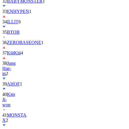
32
BABYMONSTER
1
33
ENHYPEN
1
34
ILLIT
6
35
BTOB
36
ZEROBASEONE
1
37
KiiiKiii
4
38
Jung
Hae-
in
2
39
AHOF
1
40
Kim
Ji-
won
41
MONSTA
X
2