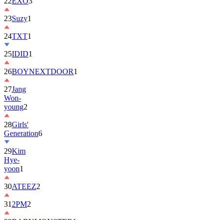
22
EXO
3
23
Suzy
1
24
TXT
1
25
IDID
1
26
BOYNEXTDOOR
1
27
Jang
Won-
young
2
28
Girls'
Generation
6
29
Kim
Hye-
yoon
1
30
ATEEZ
2
31
2PM
2