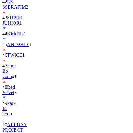
42
LE
SSERAFIM
2
43
SUPER
JUNIOR
1
44
KickFlip
1
45
AND2BLE
1
46
TWICE
1
47
Park
Bo-
young
1
48
Red
Velvet
3
49
Park
Ji-
hoon
50
ALLDAY
PROJECT