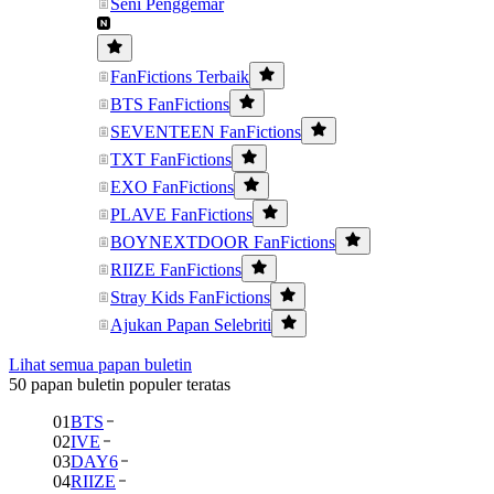
Seni Penggemar
FanFictions Terbaik
BTS FanFictions
SEVENTEEN FanFictions
TXT FanFictions
EXO FanFictions
PLAVE FanFictions
BOYNEXTDOOR FanFictions
RIIZE FanFictions
Stray Kids FanFictions
Ajukan Papan Selebriti
Lihat semua papan buletin
50 papan buletin populer teratas
01
BTS
02
IVE
03
DAY6
04
RIIZE