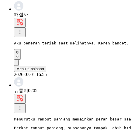
해설사
Aku beneran teriak saat melihatnya. Keren banget.
0
Menulis balasan
2026.07.01 16:55
뉴룽지0205
Menurutku rambut panjang memainkan peran besar saa
Berkat rambut panjang, suasananya tampak lebih hid