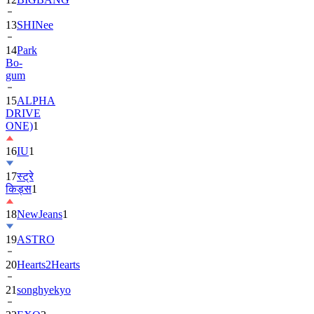
13
SHINee
14
Park
Bo-
gum
15
ALPHA
DRIVE
ONE)
1
16
IU
1
17
स्ट्रे
किड्स
1
18
NewJeans
1
19
ASTRO
20
Hearts2Hearts
21
songhyekyo