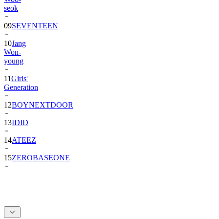
seok
09
SEVENTEEN
10
Jang
Won-
young
11
Girls'
Generation
12
BOYNEXTDOOR
13
IDID
14
ATEEZ
15
ZEROBASEONE