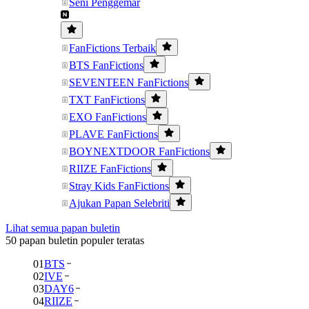
Seni Penggemar
FanFictions Terbaik
BTS FanFictions
SEVENTEEN FanFictions
TXT FanFictions
EXO FanFictions
PLAVE FanFictions
BOYNEXTDOOR FanFictions
RIIZE FanFictions
Stray Kids FanFictions
Ajukan Papan Selebriti
Lihat semua papan buletin
50 papan buletin populer teratas
01
BTS
02
IVE
03
DAY6
04
RIIZE