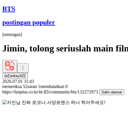
BTS
postingan populer
[
omongan
]
Jimin, tolong seriuslah main fi
biZonkey422
2026.07.01 11:43
memeriksa
52
saran
1
membatalkan
0
https://fanplus.co.kr/id-ID/community/bts/132272973
Salin alamat