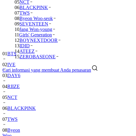
05
NCT
06
BLACKPINK
07
TWS
08
Byeon Woo-seok
09
SEVENTEEN
10
Jang Won-young
11
Girls' Generation
12
BOYNEXTDOOR
13
IDID
14
ATEEZ
01
BTS
15
ZEROBASEONE
02
IVE
Cari informasi yang membuat Anda penasaran
03
DAY6
04
RIIZE
05
NCT
06
BLACKPINK
07
TWS
08
Byeon
Woo-