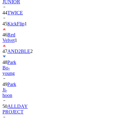
JUNIOR
44
TWICE
45
KickFlip
1
46
Red
Velvet
1
47
AND2BLE
2
48
Park
Bo-
young
49
Park
Ji-
hoon
50
ALLDAY
PROJECT