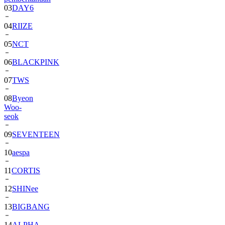
03
DAY6
04
RIIZE
05
NCT
06
BLACKPINK
07
TWS
08
Byeon
Woo-
seok
09
SEVENTEEN
10
aespa
11
CORTIS
12
SHINee
13
BIGBANG
14
ALPHA