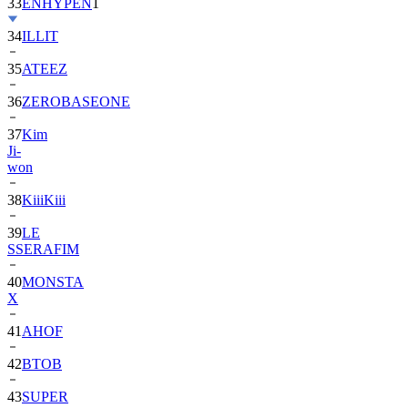
33
ENHYPEN
1
34
ILLIT
35
ATEEZ
36
ZEROBASEONE
37
Kim
Ji-
won
38
KiiiKiii
39
LE
SSERAFIM
40
MONSTA
X
41
AHOF
42
BTOB
43
SUPER