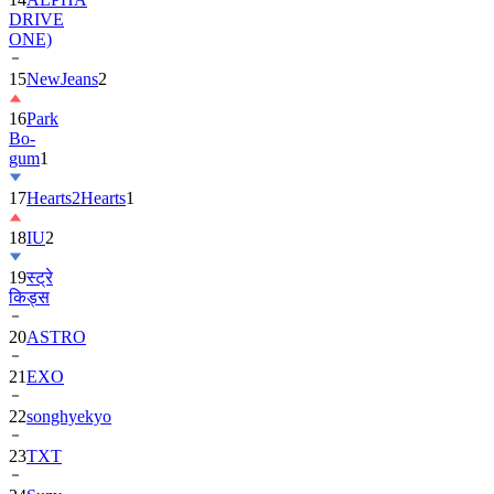
DRIVE
ONE)
15
NewJeans
2
16
Park
Bo-
gum
1
17
Hearts2Hearts
1
18
IU
2
19
स्ट्रे
किड्स
20
ASTRO
21
EXO
22
songhyekyo
23
TXT