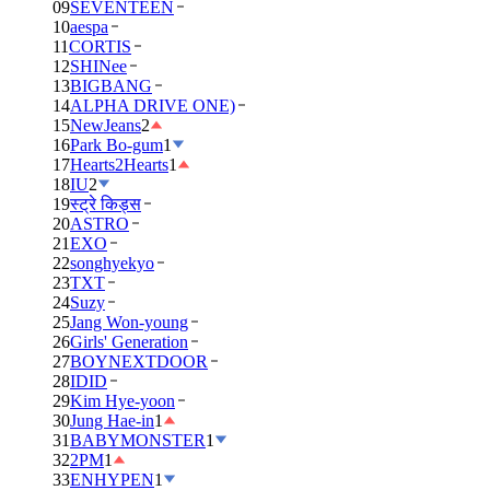
09
SEVENTEEN
10
aespa
11
CORTIS
12
SHINee
13
BIGBANG
14
ALPHA DRIVE ONE)
15
NewJeans
2
16
Park Bo-gum
1
17
Hearts2Hearts
1
18
IU
2
19
स्ट्रे किड्स
20
ASTRO
21
EXO
22
songhyekyo
23
TXT
24
Suzy
25
Jang Won-young
26
Girls' Generation
27
BOYNEXTDOOR
28
IDID
29
Kim Hye-yoon
30
Jung Hae-in
1
31
BABYMONSTER
1
32
2PM
1
33
ENHYPEN
1