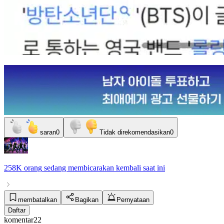
saran
0
Tidak direkomendasikan
0
258K orang
sedang membicarakan
kembali
saat ini
membatalkan
Bagikan
Pernyataan
Daftar
komentar
22