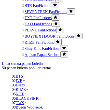
BTS FanFictions
SEVENTEEN FanFictions
TXT FanFictions
EXO FanFictions
PLAVE FanFictions
BOYNEXTDOOR FanFictions
RIIZE FanFictions
Stray Kids FanFictions
Ajukan Papan Selebriti
Lihat semua papan buletin
50 papan buletin populer teratas
01
BTS
02
IVE
03
DAY6
04
RIIZE
05
NCT
06
BLACKPINK
07
TWS
08
Byeon Woo-seok