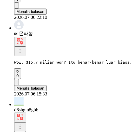
Menulis balasan
2026.07.06 22:10
레몬라봉
Wow, 315,7 miliar won? Itu benar-benar luar biasa.
0
Menulis balasan
2026.07.06 15:33
d6shgm8gbb