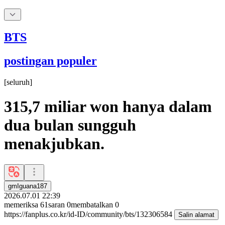
BTS
postingan populer
[
seluruh
]
315,7 miliar won hanya dalam
dua bulan sungguh
menakjubkan.
gmIguana187
2026.07.01 22:39
memeriksa
61
saran
0
membatalkan
0
https://fanplus.co.kr/id-ID/community/bts/132306584
Salin alamat