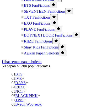
BTS FanFictions
SEVENTEEN FanFictions
TXT FanFictions
EXO FanFictions
PLAVE FanFictions
BOYNEXTDOOR FanFictions
RIIZE FanFictions
Stray Kids FanFictions
Ajukan Papan Selebriti
Lihat semua papan buletin
50 papan buletin populer teratas
01
BTS
02
IVE
03
DAY6
04
RIIZE
05
NCT
06
BLACKPINK
07
TWS
08
Byeon Woo-seok