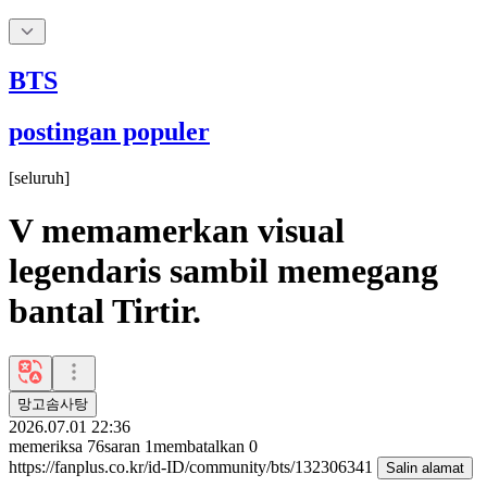
BTS
postingan populer
[
seluruh
]
V memamerkan visual
legendaris sambil memegang
bantal Tirtir.
망고솜사탕
2026.07.01 22:36
memeriksa
76
saran
1
membatalkan
0
https://fanplus.co.kr/id-ID/community/bts/132306341
Salin alamat