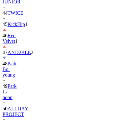
JUNIOR
44
TWICE
45
KickFlip
1
46
Red
Velvet
1
47
AND2BLE
2
48
Park
Bo-
young
49
Park
Ji-
hoon
50
ALLDAY
PROJECT