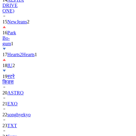
DRIVE
ONE)
15
NewJeans
2
16
Park
Bo-
gum
1
17
Hearts2Hearts
1
18
IU
2
19
स्ट्रे
किड्स
20
ASTRO
21
EXO
22
songhyekyo
23
TXT