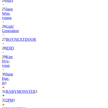
24
Suzy
25
Jang
Won-
young
26
Girls'
Generation
27
BOYNEXTDOOR
28
IDID
29
Kim
Hye-
yoon
30
Jung
Hae-
in
1
31
BABYMONSTER
1
32
2PM
1