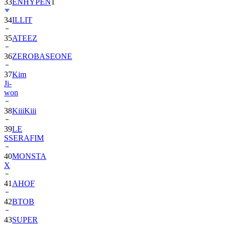
33
ENHYPEN
1
34
ILLIT
35
ATEEZ
36
ZEROBASEONE
37
Kim
Ji-
won
38
KiiiKiii
39
LE
SSERAFIM
40
MONSTA
X
41
AHOF
42
BTOB
43
SUPER