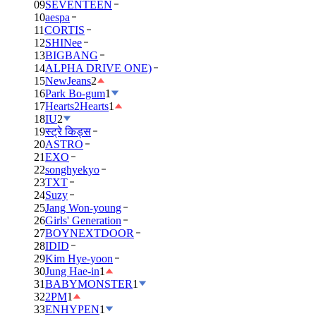
09
SEVENTEEN
10
aespa
11
CORTIS
12
SHINee
13
BIGBANG
14
ALPHA DRIVE ONE)
15
NewJeans
2
16
Park Bo-gum
1
17
Hearts2Hearts
1
18
IU
2
19
स्ट्रे किड्स
20
ASTRO
21
EXO
22
songhyekyo
23
TXT
24
Suzy
25
Jang Won-young
26
Girls' Generation
27
BOYNEXTDOOR
28
IDID
29
Kim Hye-yoon
30
Jung Hae-in
1
31
BABYMONSTER
1
32
2PM
1
33
ENHYPEN
1