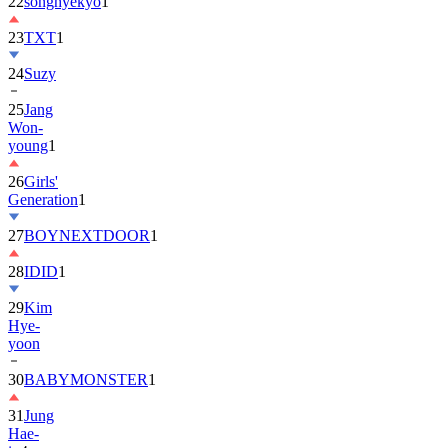
22
songhyekyo
1
23
TXT
1
24
Suzy
25
Jang
Won-
young
1
26
Girls'
Generation
1
27
BOYNEXTDOOR
1
28
IDID
1
29
Kim
Hye-
yoon
30
BABYMONSTER
1
31
Jung
Hae-