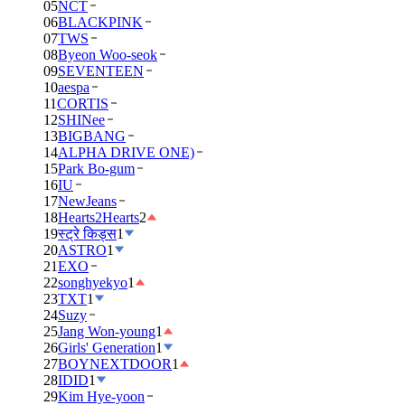
05
NCT
06
BLACKPINK
07
TWS
08
Byeon Woo-seok
09
SEVENTEEN
10
aespa
11
CORTIS
12
SHINee
13
BIGBANG
14
ALPHA DRIVE ONE)
15
Park Bo-gum
16
IU
17
NewJeans
18
Hearts2Hearts
2
19
स्ट्रे किड्स
1
20
ASTRO
1
21
EXO
22
songhyekyo
1
23
TXT
1
24
Suzy
25
Jang Won-young
1
26
Girls' Generation
1
27
BOYNEXTDOOR
1
28
IDID
1
29
Kim Hye-yoon