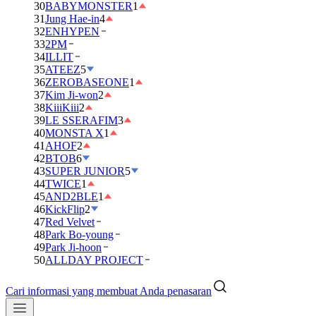
30
BABYMONSTER
1
31
Jung Hae-in
4
32
ENHYPEN
33
2PM
34
ILLIT
35
ATEEZ
5
36
ZEROBASEONE
1
37
Kim Ji-won
2
38
KiiiKiii
2
39
LE SSERAFIM
3
40
MONSTA X
1
41
AHOF
2
42
BTOB
6
43
SUPER JUNIOR
5
44
TWICE
1
45
AND2BLE
1
46
KickFlip
2
47
Red Velvet
48
Park Bo-young
49
Park Ji-hoon
50
ALLDAY PROJECT
Cari informasi yang membuat Anda penasaran