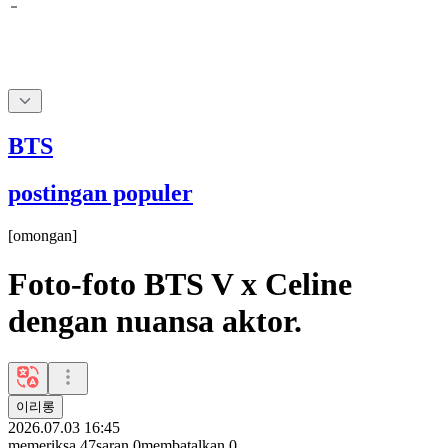
BTS
postingan populer
[
omongan
]
Foto-foto BTS V x Celine
dengan nuansa aktor.
이리롱
2026.07.03 16:45
memeriksa
47
saran
0
membatalkan
0