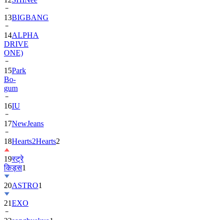
13
BIGBANG
14
ALPHA
DRIVE
ONE)
15
Park
Bo-
gum
16
IU
17
NewJeans
18
Hearts2Hearts
2
19
स्ट्रे
किड्स
1
20
ASTRO
1
21
EXO