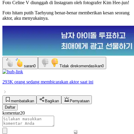
Foto Celine V diunggah di Instagram oleh fotografer Kim Hee-jun!
Foto hitam putih Taehyung benar-benar memberikan kesan seorang
aktor, aku menyukainya.
saran
0
Tidak direkomendasikan
0
293K orang
sedang membicarakan
aktor
saat ini
membatalkan
Bagikan
Pernyataan
Daftar
komentar
20