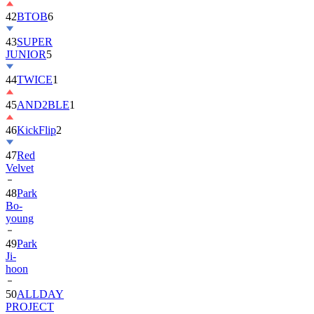
42
BTOB
6
43
SUPER
JUNIOR
5
44
TWICE
1
45
AND2BLE
1
46
KickFlip
2
47
Red
Velvet
48
Park
Bo-
young
49
Park
Ji-
hoon
50
ALLDAY
PROJECT