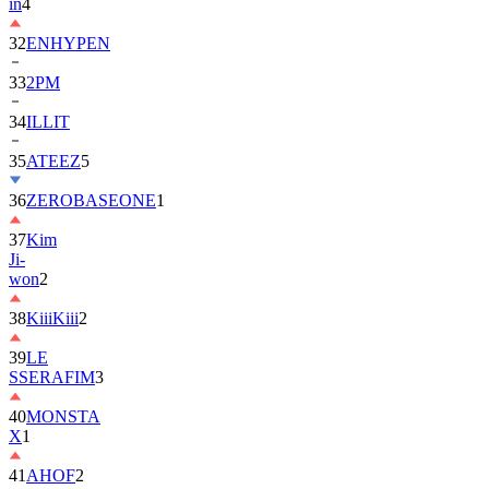
in
4
32
ENHYPEN
33
2PM
34
ILLIT
35
ATEEZ
5
36
ZEROBASEONE
1
37
Kim
Ji-
won
2
38
KiiiKiii
2
39
LE
SSERAFIM
3
40
MONSTA
X
1
41
AHOF
2