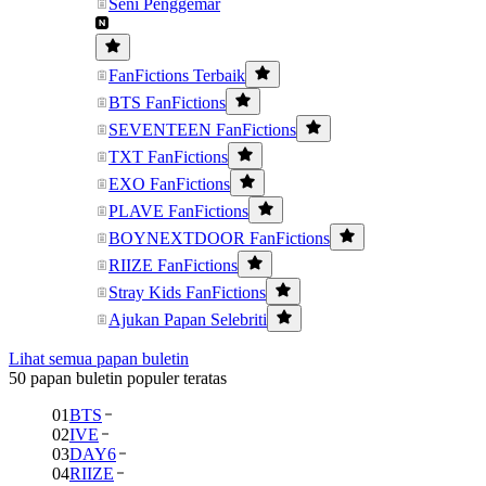
Seni Penggemar
FanFictions Terbaik
BTS FanFictions
SEVENTEEN FanFictions
TXT FanFictions
EXO FanFictions
PLAVE FanFictions
BOYNEXTDOOR FanFictions
RIIZE FanFictions
Stray Kids FanFictions
Ajukan Papan Selebriti
Lihat semua papan buletin
50 papan buletin populer teratas
01
BTS
02
IVE
03
DAY6
04
RIIZE