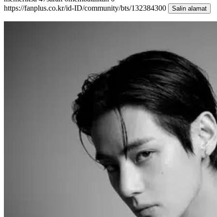
https://fanplus.co.kr/id-ID/community/bts/132384300
Salin alamat