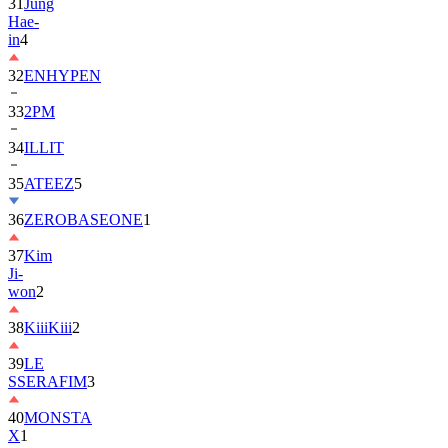
in
4
32
ENHYPEN
33
2PM
34
ILLIT
35
ATEEZ
5
36
ZEROBASEONE
1
37
Kim
Ji-
won
2
38
KiiiKiii
2
39
LE
SSERAFIM
3
40
MONSTA
X
1
41
AHOF
2