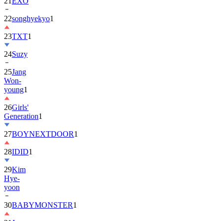
22
songhyekyo
1
23
TXT
1
24
Suzy
25
Jang
Won-
young
1
26
Girls'
Generation
1
27
BOYNEXTDOOR
1
28
IDID
1
29
Kim
Hye-
yoon
30
BABYMONSTER
1
31
Jung
Hae-