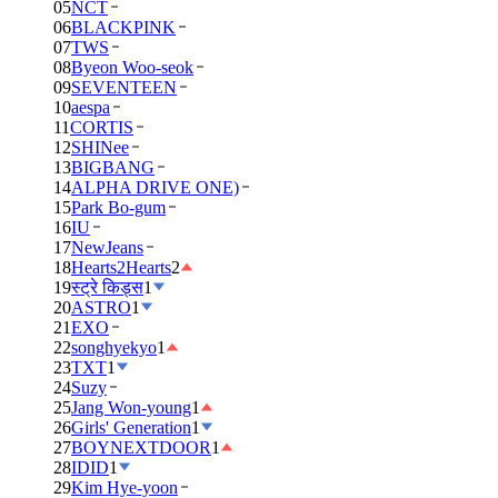
05
NCT
06
BLACKPINK
07
TWS
08
Byeon Woo-seok
09
SEVENTEEN
10
aespa
11
CORTIS
12
SHINee
13
BIGBANG
14
ALPHA DRIVE ONE)
15
Park Bo-gum
16
IU
17
NewJeans
18
Hearts2Hearts
2
19
स्ट्रे किड्स
1
20
ASTRO
1
21
EXO
22
songhyekyo
1
23
TXT
1
24
Suzy
25
Jang Won-young
1
26
Girls' Generation
1
27
BOYNEXTDOOR
1
28
IDID
1
29
Kim Hye-yoon