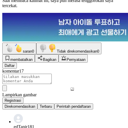
Saat membaca kalimat ini, saya pun merasa tenggorokan saya
tercekat.
saran
0
Tidak direkomendasikan
0
membatalkan
Bagikan
Pernyataan
Daftar
komentar
17
Lampirkan gambar
Registrasi
Direkomendasikan
Terbaru
Perintah pendaftaran
edTapir181