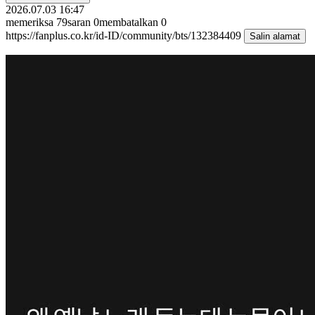
2026.07.03 16:47
memeriksa
79
saran
0
membatalkan
0
https://fanplus.co.kr/id-ID/community/bts/132384409
Salin alamat