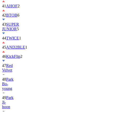
42
BTOB
6
43
SUPER
JUNIOR
5
44
TWICE
1
45
AND2BLE
1
46
KickFlip
2
47
Red
Velvet
48
Park
Bo-
young
49
Park
Ji-
hoon
50
ALLDAY
PROJECT