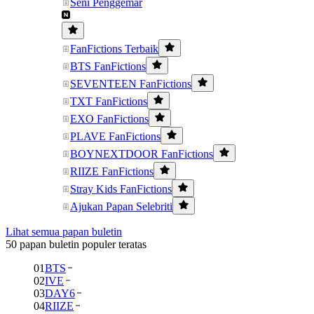
Seni Penggemar
FanFictions Terbaik
BTS FanFictions
SEVENTEEN FanFictions
TXT FanFictions
EXO FanFictions
PLAVE FanFictions
BOYNEXTDOOR FanFictions
RIIZE FanFictions
Stray Kids FanFictions
Ajukan Papan Selebriti
Lihat semua papan buletin
50 papan buletin populer teratas
01
BTS
02
IVE
03
DAY6
04
RIIZE