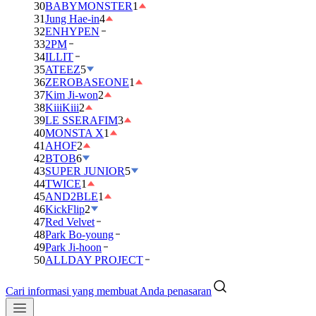
30
BABYMONSTER
1
31
Jung Hae-in
4
32
ENHYPEN
33
2PM
34
ILLIT
35
ATEEZ
5
36
ZEROBASEONE
1
37
Kim Ji-won
2
38
KiiiKiii
2
39
LE SSERAFIM
3
40
MONSTA X
1
41
AHOF
2
42
BTOB
6
43
SUPER JUNIOR
5
44
TWICE
1
45
AND2BLE
1
46
KickFlip
2
47
Red Velvet
48
Park Bo-young
49
Park Ji-hoon
50
ALLDAY PROJECT
Cari informasi yang membuat Anda penasaran