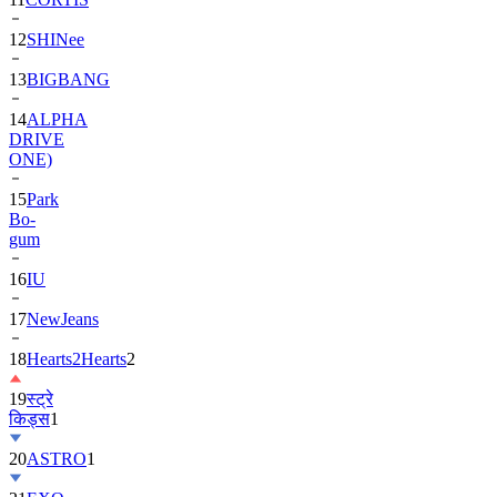
13
BIGBANG
14
ALPHA
DRIVE
ONE)
15
Park
Bo-
gum
16
IU
17
NewJeans
18
Hearts2Hearts
2
19
स्ट्रे
किड्स
1
20
ASTRO
1
21
EXO