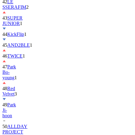
42
LE
SSERAFIM
2
43
SUPER
JUNIOR
1
44
KickFlip
1
45
AND2BLE
1
46
TWICE
1
47
Park
Bo-
young
1
48
Red
Velvet
3
49
Park
Ji-
hoon
50
ALLDAY
PROJECT