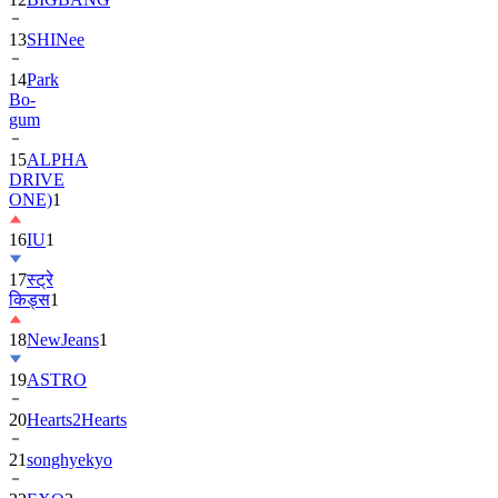
13
SHINee
14
Park
Bo-
gum
15
ALPHA
DRIVE
ONE)
1
16
IU
1
17
स्ट्रे
किड्स
1
18
NewJeans
1
19
ASTRO
20
Hearts2Hearts
21
songhyekyo