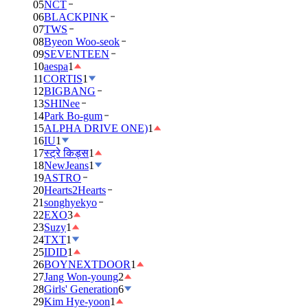
05
NCT
06
BLACKPINK
07
TWS
08
Byeon Woo-seok
09
SEVENTEEN
10
aespa
1
11
CORTIS
1
12
BIGBANG
13
SHINee
14
Park Bo-gum
15
ALPHA DRIVE ONE)
1
16
IU
1
17
स्ट्रे किड्स
1
18
NewJeans
1
19
ASTRO
20
Hearts2Hearts
21
songhyekyo
22
EXO
3
23
Suzy
1
24
TXT
1
25
IDID
1
26
BOYNEXTDOOR
1
27
Jang Won-young
2
28
Girls' Generation
6
29
Kim Hye-yoon
1