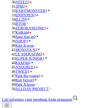
30
ATEEZ
2
31
2PM
2
32
BABYMONSTER
1
33
ENHYPEN
1
34
ILLIT
6
35
BTOB
36
ZEROBASEONE
1
37
KiiiKiii
4
38
Jung Hae-in
2
39
AHOF
1
40
Kim Ji-won
41
MONSTA X
2
42
LE SSERAFIM
2
43
SUPER JUNIOR
1
44
KickFlip
1
45
AND2BLE
1
46
TWICE
1
47
Park Bo-young
1
48
Red Velvet
3
49
Park Ji-hoon
50
ALLDAY PROJECT
Cari informasi yang membuat Anda penasaran