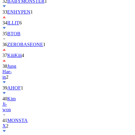
32
BABYMONSTER
1
33
ENHYPEN
1
34
ILLIT
6
35
BTOB
36
ZEROBASEONE
1
37
KiiiKiii
4
38
Jung
Hae-
in
2
39
AHOF
1
40
Kim
Ji-
won
41
MONSTA
X
2