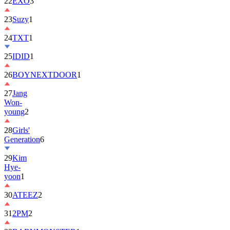
22
EXO
3
23
Suzy
1
24
TXT
1
25
IDID
1
26
BOYNEXTDOOR
1
27
Jang
Won-
young
2
28
Girls'
Generation
6
29
Kim
Hye-
yoon
1
30
ATEEZ
2
31
2PM
2