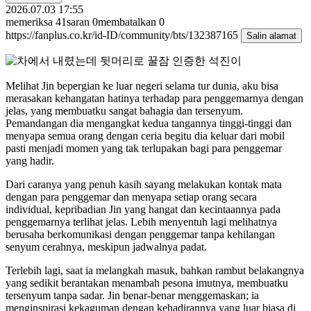
2026.07.03 17:55
memeriksa
41
saran
0
membatalkan
0
https://fanplus.co.kr/id-ID/community/bts/132387165
Salin alamat
Melihat Jin bepergian ke luar negeri selama tur dunia, aku bisa
merasakan kehangatan hatinya terhadap para penggemarnya dengan
jelas, yang membuatku sangat bahagia dan tersenyum.
Pemandangan dia mengangkat kedua tangannya tinggi-tinggi dan
menyapa semua orang dengan ceria begitu dia keluar dari mobil
pasti menjadi momen yang tak terlupakan bagi para penggemar
yang hadir.
Dari caranya yang penuh kasih sayang melakukan kontak mata
dengan para penggemar dan menyapa setiap orang secara
individual, kepribadian Jin yang hangat dan kecintaannya pada
penggemarnya terlihat jelas. Lebih menyentuh lagi melihatnya
berusaha berkomunikasi dengan penggemar tanpa kehilangan
senyum cerahnya, meskipun jadwalnya padat.
Terlebih lagi, saat ia melangkah masuk, bahkan rambut belakangnya
yang sedikit berantakan menambah pesona imutnya, membuatku
tersenyum tanpa sadar. Jin benar-benar menggemaskan; ia
menginspirasi kekaguman dengan kehadirannya yang luar biasa di