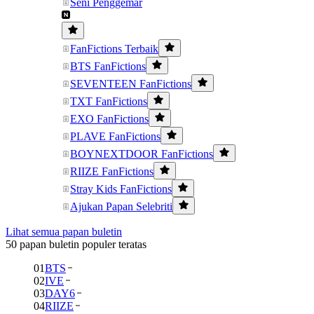
Seni Penggemar
FanFictions Terbaik
BTS FanFictions
SEVENTEEN FanFictions
TXT FanFictions
EXO FanFictions
PLAVE FanFictions
BOYNEXTDOOR FanFictions
RIIZE FanFictions
Stray Kids FanFictions
Ajukan Papan Selebriti
Lihat semua papan buletin
50 papan buletin populer teratas
01
BTS
02
IVE
03
DAY6
04
RIIZE