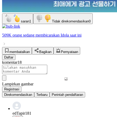
saran
1
Tidak direkomendasikan
0
509K orang
sedang membicarakan
Idola
saat ini
membatalkan
Bagikan
Pernyataan
Daftar
komentar
18
Lampirkan gambar
Registrasi
Direkomendasikan
Terbaru
Perintah pendaftaran
edTapir181