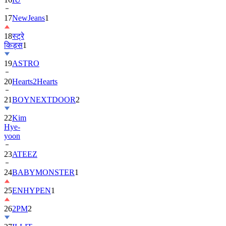
17
NewJeans
1
18
स्ट्रे
किड्स
1
19
ASTRO
20
Hearts2Hearts
21
BOYNEXTDOOR
2
22
Kim
Hye-
yoon
23
ATEEZ
24
BABYMONSTER
1
25
ENHYPEN
1
26
2PM
2