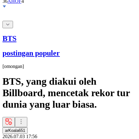
36
AHOF
4
BTS
postingan populer
[
omongan
]
BTS, yang diakui oleh
Billboard, mencetak rekor tur
dunia yang luar biasa.
arKoala651
2026.07.03 17:56