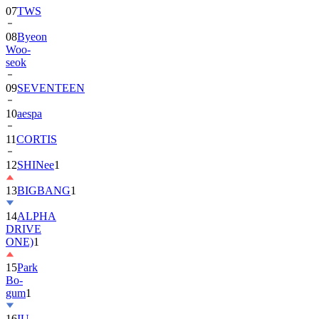
07
TWS
08
Byeon
Woo-
seok
09
SEVENTEEN
10
aespa
11
CORTIS
12
SHINee
1
13
BIGBANG
1
14
ALPHA
DRIVE
ONE)
1
15
Park
Bo-
gum
1
16
IU