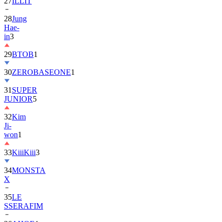
27
ILLIT
28
Jung
Hae-
in
3
29
BTOB
1
30
ZEROBASEONE
1
31
SUPER
JUNIOR
5
32
Kim
Ji-
won
1
33
KiiiKiii
3
34
MONSTA
X
35
LE
SSERAFIM