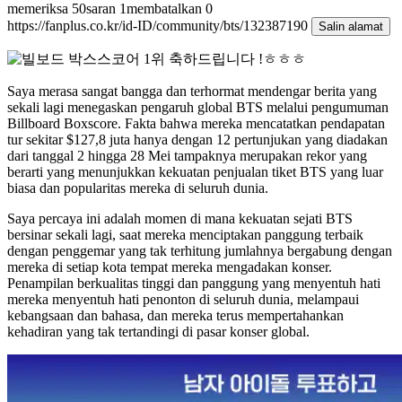
memeriksa
50
saran
1
membatalkan
0
https://fanplus.co.kr/id-ID/community/bts/132387190
Salin alamat
Saya merasa sangat bangga dan terhormat mendengar berita yang
sekali lagi menegaskan pengaruh global BTS melalui pengumuman
Billboard Boxscore. Fakta bahwa mereka mencatatkan pendapatan
tur sekitar $127,8 juta hanya dengan 12 pertunjukan yang diadakan
dari tanggal 2 hingga 28 Mei tampaknya merupakan rekor yang
berarti yang menunjukkan kekuatan penjualan tiket BTS yang luar
biasa dan popularitas mereka di seluruh dunia.
Saya percaya ini adalah momen di mana kekuatan sejati BTS
bersinar sekali lagi, saat mereka menciptakan panggung terbaik
dengan penggemar yang tak terhitung jumlahnya bergabung dengan
mereka di setiap kota tempat mereka mengadakan konser.
Penampilan berkualitas tinggi dan panggung yang menyentuh hati
mereka menyentuh hati penonton di seluruh dunia, melampaui
kebangsaan dan bahasa, dan mereka terus mempertahankan
kehadiran yang tak tertandingi di pasar konser global.