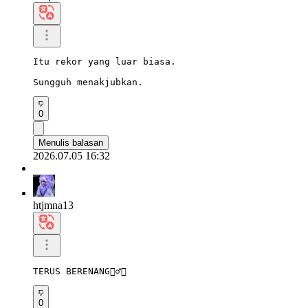
Itu rekor yang luar biasa.

Sungguh menakjubkan.
0
Menulis balasan
2026.07.05 16:32
htjmna13
TERUS BERENANG🏊‍♂️💜
0