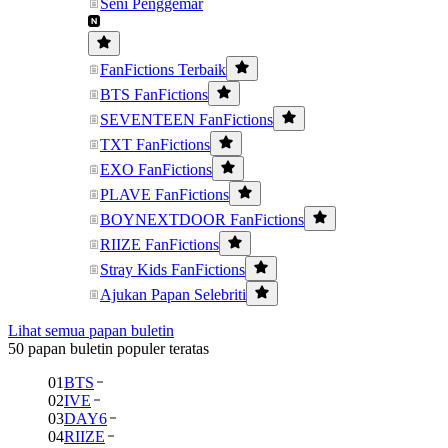
Seni Penggemar
FanFictions Terbaik
BTS FanFictions
SEVENTEEN FanFictions
TXT FanFictions
EXO FanFictions
PLAVE FanFictions
BOYNEXTDOOR FanFictions
RIIZE FanFictions
Stray Kids FanFictions
Ajukan Papan Selebriti
Lihat semua papan buletin
50 papan buletin populer teratas
01
BTS
02
IVE
03
DAY6
04
RIIZE