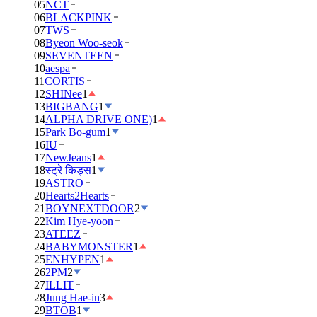
05
NCT
06
BLACKPINK
07
TWS
08
Byeon Woo-seok
09
SEVENTEEN
10
aespa
11
CORTIS
12
SHINee
1
13
BIGBANG
1
14
ALPHA DRIVE ONE)
1
15
Park Bo-gum
1
16
IU
17
NewJeans
1
18
स्ट्रे किड्स
1
19
ASTRO
20
Hearts2Hearts
21
BOYNEXTDOOR
2
22
Kim Hye-yoon
23
ATEEZ
24
BABYMONSTER
1
25
ENHYPEN
1
26
2PM
2
27
ILLIT
28
Jung Hae-in
3
29
BTOB
1