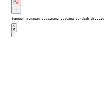
Sungguh menawan bagaimana suasana berubah drastis 
0
Menulis balasan
2026.07.04 13:39
54Salamander305
Melihat rekor BTS membuatku merasa sangat bangga.

Ini adalah berita yang membuatku merasakan kembali
0