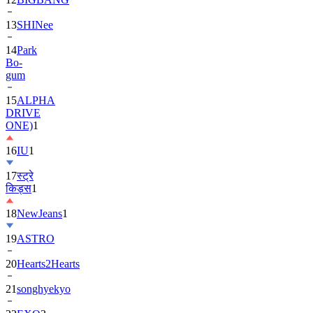
13
SHINee
14
Park
Bo-
gum
15
ALPHA
DRIVE
ONE)
1
16
IU
1
17
स्ट्रे
किड्स
1
18
NewJeans
1
19
ASTRO
20
Hearts2Hearts
21
songhyekyo