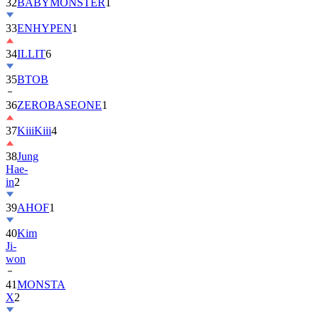
32
BABYMONSTER
1
33
ENHYPEN
1
34
ILLIT
6
35
BTOB
36
ZEROBASEONE
1
37
KiiiKiii
4
38
Jung
Hae-
in
2
39
AHOF
1
40
Kim
Ji-
won
41
MONSTA
X
2