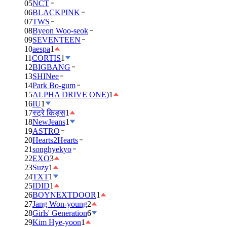
05
NCT
06
BLACKPINK
07
TWS
08
Byeon Woo-seok
09
SEVENTEEN
10
aespa
1
11
CORTIS
1
12
BIGBANG
13
SHINee
14
Park Bo-gum
15
ALPHA DRIVE ONE)
1
16
IU
1
17
स्ट्रे किड्स
1
18
NewJeans
1
19
ASTRO
20
Hearts2Hearts
21
songhyekyo
22
EXO
3
23
Suzy
1
24
TXT
1
25
IDID
1
26
BOYNEXTDOOR
1
27
Jang Won-young
2
28
Girls' Generation
6
29
Kim Hye-yoon
1