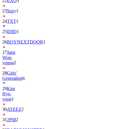
22
EXO
3
23
Suzy
1
24
TXT
1
25
IDID
1
26
BOYNEXTDOOR
1
27
Jang
Won-
young
2
28
Girls'
Generation
6
29
Kim
Hye-
yoon
1
30
ATEEZ
2
31
2PM
2