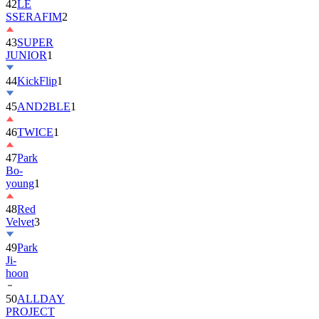
42
LE
SSERAFIM
2
43
SUPER
JUNIOR
1
44
KickFlip
1
45
AND2BLE
1
46
TWICE
1
47
Park
Bo-
young
1
48
Red
Velvet
3
49
Park
Ji-
hoon
50
ALLDAY
PROJECT