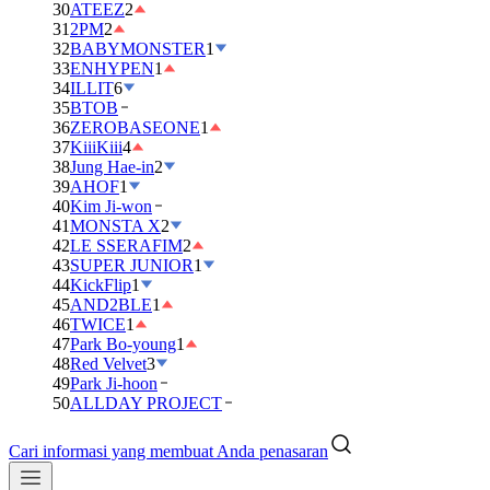
30
ATEEZ
2
31
2PM
2
32
BABYMONSTER
1
33
ENHYPEN
1
34
ILLIT
6
35
BTOB
36
ZEROBASEONE
1
37
KiiiKiii
4
38
Jung Hae-in
2
39
AHOF
1
40
Kim Ji-won
41
MONSTA X
2
42
LE SSERAFIM
2
43
SUPER JUNIOR
1
44
KickFlip
1
45
AND2BLE
1
46
TWICE
1
47
Park Bo-young
1
48
Red Velvet
3
49
Park Ji-hoon
50
ALLDAY PROJECT
Cari informasi yang membuat Anda penasaran