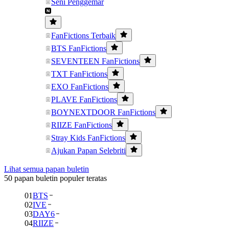
Seni Penggemar
FanFictions Terbaik
BTS FanFictions
SEVENTEEN FanFictions
TXT FanFictions
EXO FanFictions
PLAVE FanFictions
BOYNEXTDOOR FanFictions
RIIZE FanFictions
Stray Kids FanFictions
Ajukan Papan Selebriti
Lihat semua papan buletin
50 papan buletin populer teratas
01
BTS
02
IVE
03
DAY6
04
RIIZE