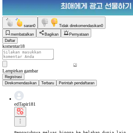
saran
0
Tidak direkomendasikan
0
membatalkan
Bagikan
Pernyataan
Daftar
komentar
18
Lampirkan gambar
Registrasi
Direkomendasikan
Terbaru
Perintah pendaftaran
edTapir181
Pengaruhnya meluas hingga ke belahan dunia lain.
