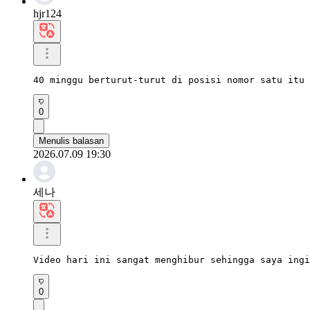
hjr124
40 minggu berturut-turut di posisi nomor satu itu 
0
Menulis balasan
2026.07.09 19:30
세나
Video hari ini sangat menghibur sehingga saya ingi
0