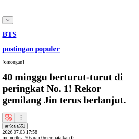
BTS
postingan populer
[
omongan
]
40 minggu berturut-turut di
peringkat No. 1! Rekor
gemilang Jin terus berlanjut.
arKoala651
2026.07.03 17:58
memeriksa
50
saran
0
membatalkan
0