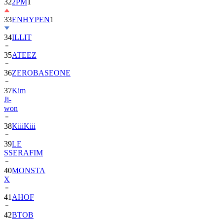
32
2PM
1
33
ENHYPEN
1
34
ILLIT
35
ATEEZ
36
ZEROBASEONE
37
Kim
Ji-
won
38
KiiiKiii
39
LE
SSERAFIM
40
MONSTA
X
41
AHOF
42
BTOB