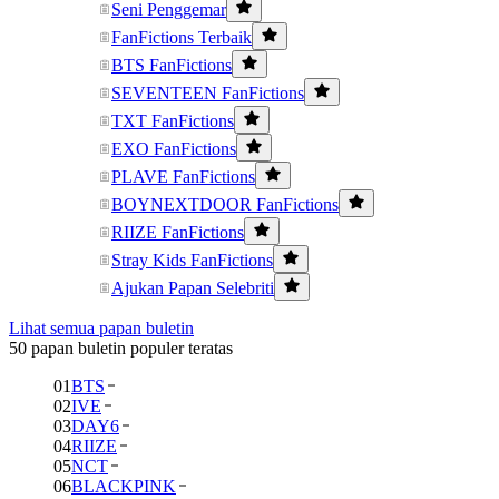
Seni Penggemar
FanFictions Terbaik
BTS FanFictions
SEVENTEEN FanFictions
TXT FanFictions
EXO FanFictions
PLAVE FanFictions
BOYNEXTDOOR FanFictions
RIIZE FanFictions
Stray Kids FanFictions
Ajukan Papan Selebriti
Lihat semua papan buletin
50 papan buletin populer teratas
01
BTS
02
IVE
03
DAY6
04
RIIZE
05
NCT
06
BLACKPINK