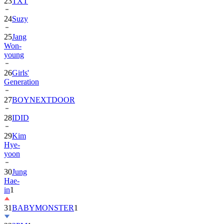
23
TXT
24
Suzy
25
Jang
Won-
young
26
Girls'
Generation
27
BOYNEXTDOOR
28
IDID
29
Kim
Hye-
yoon
30
Jung
Hae-
in
1
31
BABYMONSTER
1