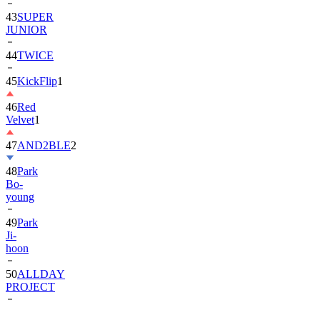
43
SUPER
JUNIOR
44
TWICE
45
KickFlip
1
46
Red
Velvet
1
47
AND2BLE
2
48
Park
Bo-
young
49
Park
Ji-
hoon
50
ALLDAY
PROJECT