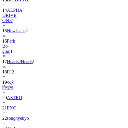
14
ALPHA
DRIVE
ONE)
15
NewJeans
2
16
Park
Bo-
gum
1
17
Hearts2Hearts
1
18
IU
2
19
स्ट्रे
किड्स
20
ASTRO
21
EXO
22
songhyekyo