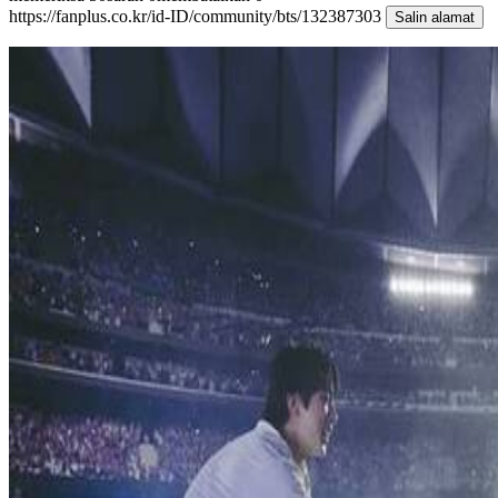
https://fanplus.co.kr/id-ID/community/bts/132387303
Salin alamat