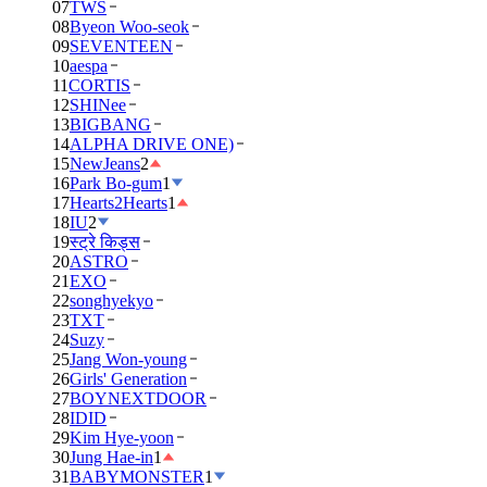
07
TWS
08
Byeon Woo-seok
09
SEVENTEEN
10
aespa
11
CORTIS
12
SHINee
13
BIGBANG
14
ALPHA DRIVE ONE)
15
NewJeans
2
16
Park Bo-gum
1
17
Hearts2Hearts
1
18
IU
2
19
स्ट्रे किड्स
20
ASTRO
21
EXO
22
songhyekyo
23
TXT
24
Suzy
25
Jang Won-young
26
Girls' Generation
27
BOYNEXTDOOR
28
IDID
29
Kim Hye-yoon
30
Jung Hae-in
1
31
BABYMONSTER
1