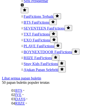
Seni Penggemar
FanFictions Terbaik
BTS FanFictions
SEVENTEEN FanFictions
TXT FanFictions
EXO FanFictions
PLAVE FanFictions
BOYNEXTDOOR FanFictions
RIIZE FanFictions
Stray Kids FanFictions
Ajukan Papan Selebriti
Lihat semua papan buletin
50 papan buletin populer teratas
01
BTS
02
IVE
03
DAY6
04
RIIZE