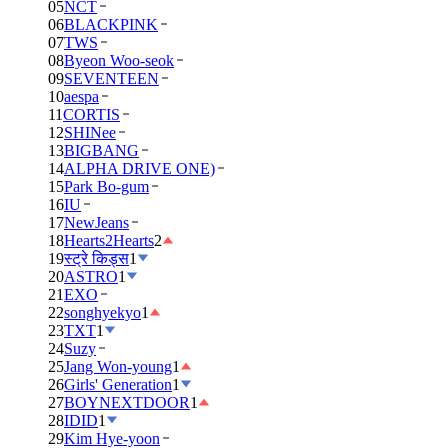
05
NCT
06
BLACKPINK
07
TWS
08
Byeon Woo-seok
09
SEVENTEEN
10
aespa
11
CORTIS
12
SHINee
13
BIGBANG
14
ALPHA DRIVE ONE)
15
Park Bo-gum
16
IU
17
NewJeans
18
Hearts2Hearts
2
19
स्ट्रे किड्स
1
20
ASTRO
1
21
EXO
22
songhyekyo
1
23
TXT
1
24
Suzy
25
Jang Won-young
1
26
Girls' Generation
1
27
BOYNEXTDOOR
1
28
IDID
1
29
Kim Hye-yoon