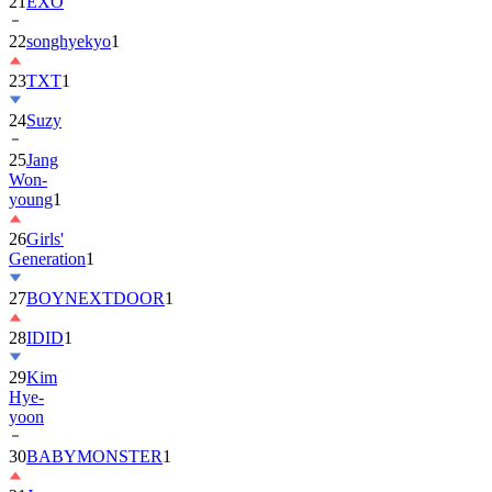
21
EXO
22
songhyekyo
1
23
TXT
1
24
Suzy
25
Jang
Won-
young
1
26
Girls'
Generation
1
27
BOYNEXTDOOR
1
28
IDID
1
29
Kim
Hye-
yoon
30
BABYMONSTER
1