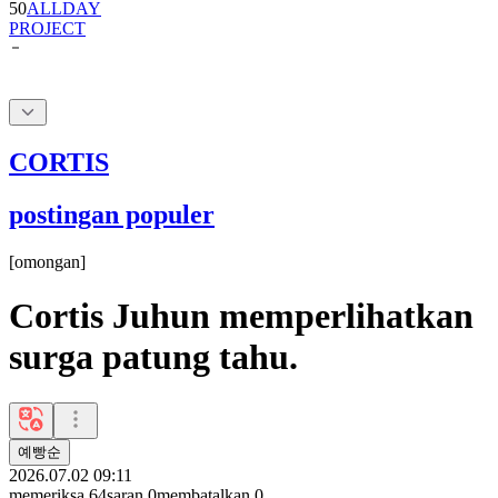
50
ALLDAY
PROJECT
CORTIS
postingan populer
[
omongan
]
Cortis Juhun memperlihatkan
surga patung tahu.
예빵순
2026.07.02 09:11
memeriksa
64
saran
0
membatalkan
0