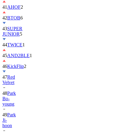
41
AHOF
2
42
BTOB
6
43
SUPER
JUNIOR
5
44
TWICE
1
45
AND2BLE
1
46
KickFlip
2
47
Red
Velvet
48
Park
Bo-
young
49
Park
Ji-
hoon