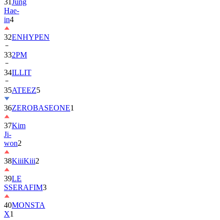
31
Jung
Hae-
in
4
32
ENHYPEN
33
2PM
34
ILLIT
35
ATEEZ
5
36
ZEROBASEONE
1
37
Kim
Ji-
won
2
38
KiiiKiii
2
39
LE
SSERAFIM
3
40
MONSTA
X
1