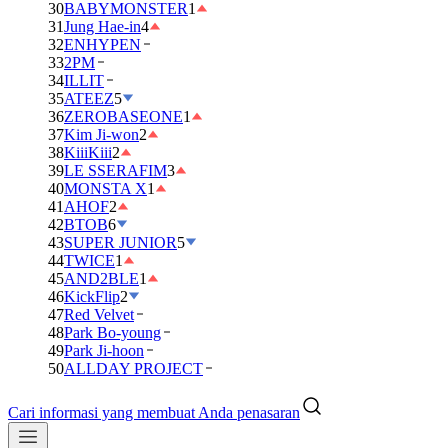
30
BABYMONSTER
1
31
Jung Hae-in
4
32
ENHYPEN
33
2PM
34
ILLIT
35
ATEEZ
5
36
ZEROBASEONE
1
37
Kim Ji-won
2
38
KiiiKiii
2
39
LE SSERAFIM
3
40
MONSTA X
1
41
AHOF
2
42
BTOB
6
43
SUPER JUNIOR
5
44
TWICE
1
45
AND2BLE
1
46
KickFlip
2
47
Red Velvet
48
Park Bo-young
49
Park Ji-hoon
50
ALLDAY PROJECT
Cari informasi yang membuat Anda penasaran