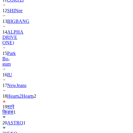
12
SHINee
13
BIGBANG
14
ALPHA
DRIVE
ONE)
15
Park
Bo-
gum
16
IU
17
NewJeans
18
Hearts2Hearts
2
19
स्ट्रे
किड्स
1
20
ASTRO
1