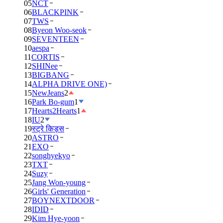
05
NCT
06
BLACKPINK
07
TWS
08
Byeon Woo-seok
09
SEVENTEEN
10
aespa
11
CORTIS
12
SHINee
13
BIGBANG
14
ALPHA DRIVE ONE)
15
NewJeans
2
16
Park Bo-gum
1
17
Hearts2Hearts
1
18
IU
2
19
स्ट्रे किड्स
20
ASTRO
21
EXO
22
songhyekyo
23
TXT
24
Suzy
25
Jang Won-young
26
Girls' Generation
27
BOYNEXTDOOR
28
IDID
29
Kim Hye-yoon