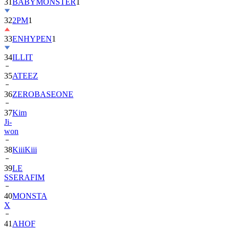
31
BABYMONSTER
1
32
2PM
1
33
ENHYPEN
1
34
ILLIT
35
ATEEZ
36
ZEROBASEONE
37
Kim
Ji-
won
38
KiiiKiii
39
LE
SSERAFIM
40
MONSTA
X
41
AHOF