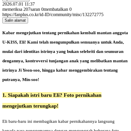
2026.07.01 11:37
memeriksa
207
saran
0
membatalkan
0
https://fanplus.co.kr/id-ID/community/misc/132272775
Salin alamat
Kabar mengejutkan tentang pernikahan kembali mantan anggota
U-KISS, Eli! Kami telah mengumpulkan semuanya untuk Anda,
mulai dari identitas istrinya yang bukan selebriti dan seumuran
dengannya, kontroversi tunjangan anak yang melibatkan mantan
istrinya Ji Yeon-soo, hingga kabar menggembirakan tentang
putranya, Min-soo!
1. Siapakah istri baru Eli? Foto pernikahan
mengejutkan terungkap!
Eli baru-baru ini membagikan kabar pernikahannya langsung
kepada para penggemarnya dengan mengunggah beberapa foto