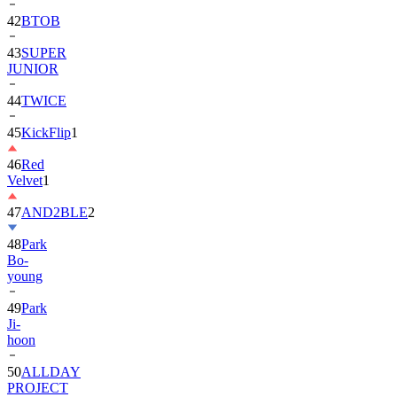
42
BTOB
43
SUPER
JUNIOR
44
TWICE
45
KickFlip
1
46
Red
Velvet
1
47
AND2BLE
2
48
Park
Bo-
young
49
Park
Ji-
hoon
50
ALLDAY
PROJECT