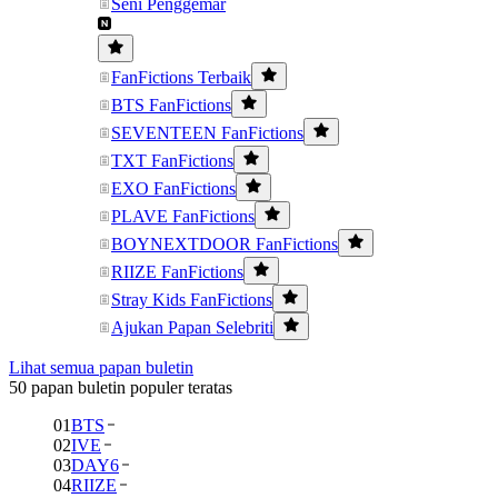
Seni Penggemar
FanFictions Terbaik
BTS FanFictions
SEVENTEEN FanFictions
TXT FanFictions
EXO FanFictions
PLAVE FanFictions
BOYNEXTDOOR FanFictions
RIIZE FanFictions
Stray Kids FanFictions
Ajukan Papan Selebriti
Lihat semua papan buletin
50 papan buletin populer teratas
01
BTS
02
IVE
03
DAY6
04
RIIZE