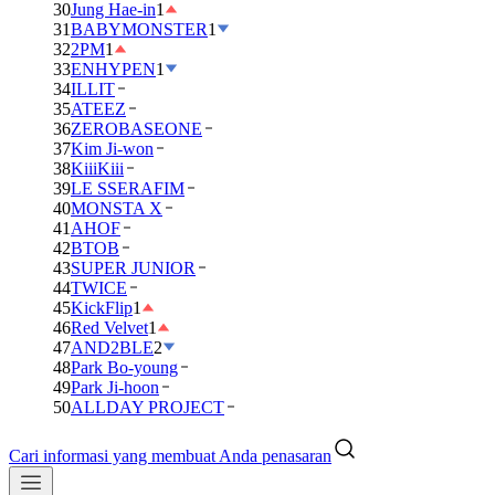
30
Jung Hae-in
1
31
BABYMONSTER
1
32
2PM
1
33
ENHYPEN
1
34
ILLIT
35
ATEEZ
36
ZEROBASEONE
37
Kim Ji-won
38
KiiiKiii
39
LE SSERAFIM
40
MONSTA X
41
AHOF
42
BTOB
43
SUPER JUNIOR
44
TWICE
45
KickFlip
1
46
Red Velvet
1
47
AND2BLE
2
48
Park Bo-young
49
Park Ji-hoon
50
ALLDAY PROJECT
Cari informasi yang membuat Anda penasaran