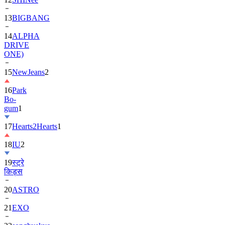
13
BIGBANG
14
ALPHA
DRIVE
ONE)
15
NewJeans
2
16
Park
Bo-
gum
1
17
Hearts2Hearts
1
18
IU
2
19
स्ट्रे
किड्स
20
ASTRO
21
EXO