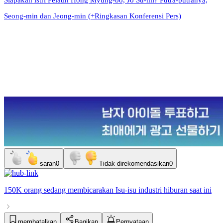
Siapakah istri Pelatih Hong Myung-bo, Jo Su-mi? Putra-putranya,
Seong-min dan Jeong-min (+Ringkasan Konferensi Pers)
saran
0
Tidak direkomendasikan
0
150K orang
sedang membicarakan
Isu-isu industri hiburan
saat ini
membatalkan
Bagikan
Pernyataan