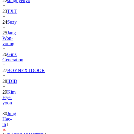
22
songhyekyo
23
TXT
24
Suzy
25
Jang
Won-
young
26
Girls'
Generation
27
BOYNEXTDOOR
28
IDID
29
Kim
Hye-
yoon
30
Jung
Hae-
in
1