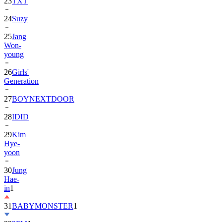
24
Suzy
25
Jang
Won-
young
26
Girls'
Generation
27
BOYNEXTDOOR
28
IDID
29
Kim
Hye-
yoon
30
Jung
Hae-
in
1
31
BABYMONSTER
1
32
2PM
1