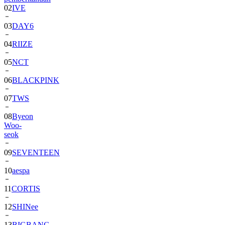
03
DAY6
04
RIIZE
05
NCT
06
BLACKPINK
07
TWS
08
Byeon
Woo-
seok
09
SEVENTEEN
10
aespa
11
CORTIS
12
SHINee
13
BIGBANG
14
ALPHA