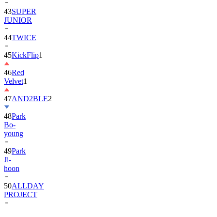
JUNIOR
44
TWICE
45
KickFlip
1
46
Red
Velvet
1
47
AND2BLE
2
48
Park
Bo-
young
49
Park
Ji-
hoon
50
ALLDAY
PROJECT