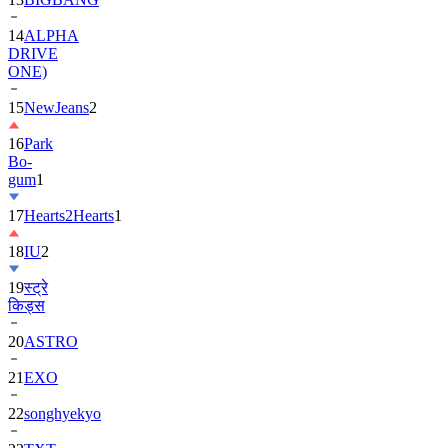
DRIVE
ONE)
15
NewJeans
2
16
Park
Bo-
gum
1
17
Hearts2Hearts
1
18
IU
2
19
स्ट्रे
किड्स
20
ASTRO
21
EXO
22
songhyekyo
23
TXT