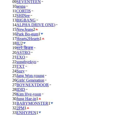
09
SEVENTEEN
10
aespa
11
CORTIS
12
SHINee
13
BIGBANG
14
ALPHA DRIVE ONE)
15
NewJeans
2
16
Park Bo-gum
1
17
Hearts2Hearts
1
18
IU
2
19
स्ट्रे किड्स
20
ASTRO
21
EXO
22
songhyekyo
23
TXT
24
Suzy
25
Jang Won-young
26
Girls' Generation
27
BOYNEXTDOOR
28
IDID
29
Kim Hye-yoon
30
Jung Hae-in
1
31
BABYMONSTER
1
32
2PM
1
33
ENHYPEN
1