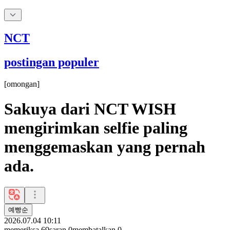
NCT
postingan populer
[
omongan
]
Sakuya dari NCT WISH
mengirimkan selfie paling
menggemaskan yang pernah
ada.
예빵순
2026.07.04 10:11
memeriksa
69
saran
0
membatalkan
0