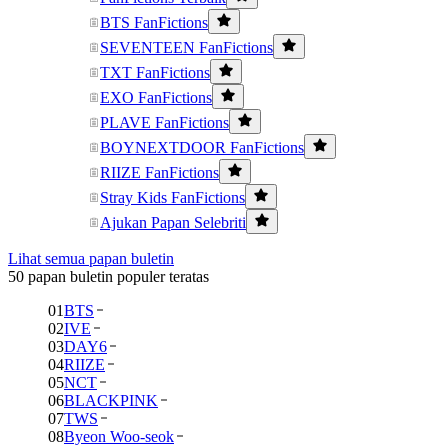
BTS FanFictions
SEVENTEEN FanFictions
TXT FanFictions
EXO FanFictions
PLAVE FanFictions
BOYNEXTDOOR FanFictions
RIIZE FanFictions
Stray Kids FanFictions
Ajukan Papan Selebriti
Lihat semua papan buletin
50 papan buletin populer teratas
01
BTS
02
IVE
03
DAY6
04
RIIZE
05
NCT
06
BLACKPINK
07
TWS
08
Byeon Woo-seok