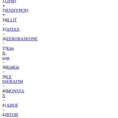
33
ENHYPEN
1
34
ILLIT
35
ATEEZ
36
ZEROBASEONE
37
Kim
Ji-
won
38
KiiiKiii
39
LE
SSERAFIM
40
MONSTA
X
41
AHOF
42
BTOB
43
SUPER