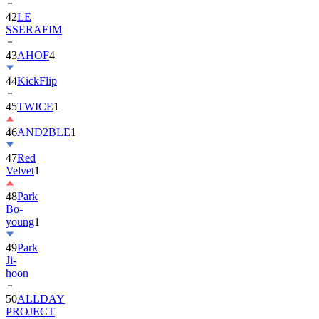
42
LE
SSERAFIM
43
AHOF
4
44
KickFlip
45
TWICE
1
46
AND2BLE
1
47
Red
Velvet
1
48
Park
Bo-
young
1
49
Park
Ji-
hoon
50
ALLDAY
PROJECT