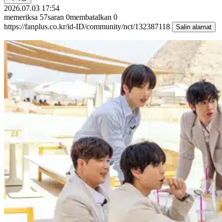
2026.07.03 17:54
memeriksa
57
saran
0
membatalkan
0
https://fanplus.co.kr/id-ID/community/nct/132387118
Salin alamat