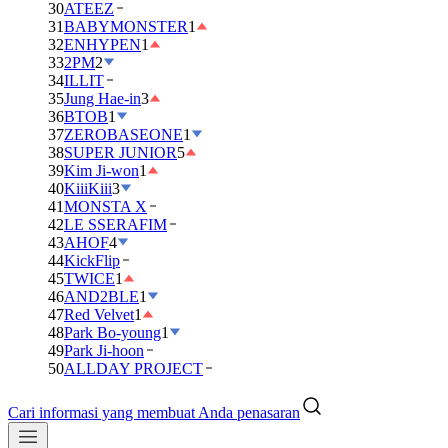
30
ATEEZ
31
BABYMONSTER
1
32
ENHYPEN
1
33
2PM
2
34
ILLIT
35
Jung Hae-in
3
36
BTOB
1
37
ZEROBASEONE
1
38
SUPER JUNIOR
5
39
Kim Ji-won
1
40
KiiiKiii
3
41
MONSTA X
42
LE SSERAFIM
43
AHOF
4
44
KickFlip
45
TWICE
1
46
AND2BLE
1
47
Red Velvet
1
48
Park Bo-young
1
49
Park Ji-hoon
50
ALLDAY PROJECT
Cari informasi yang membuat Anda penasaran