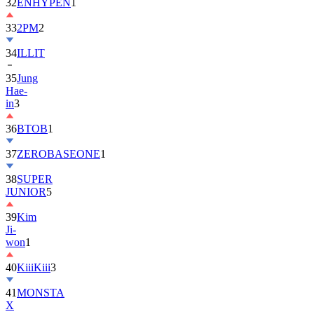
32
ENHYPEN
1
33
2PM
2
34
ILLIT
35
Jung
Hae-
in
3
36
BTOB
1
37
ZEROBASEONE
1
38
SUPER
JUNIOR
5
39
Kim
Ji-
won
1
40
KiiiKiii
3
41
MONSTA
X