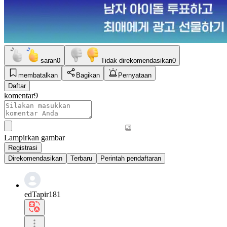
saran
0
Tidak direkomendasikan
0
membatalkan
Bagikan
Pernyataan
Daftar
komentar
9
Lampirkan gambar
Registrasi
Direkomendasikan
Terbaru
Perintah pendaftaran
edTapir181