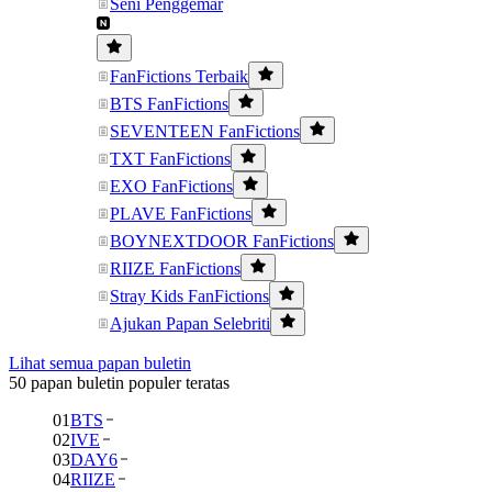
Seni Penggemar
FanFictions Terbaik
BTS FanFictions
SEVENTEEN FanFictions
TXT FanFictions
EXO FanFictions
PLAVE FanFictions
BOYNEXTDOOR FanFictions
RIIZE FanFictions
Stray Kids FanFictions
Ajukan Papan Selebriti
Lihat semua papan buletin
50 papan buletin populer teratas
01
BTS
02
IVE
03
DAY6
04
RIIZE