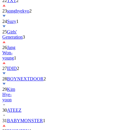
22
TXT
2
23
songhyekyo
2
24
Suzy
1
25
Girls'
Generation
3
26
Jang
Won-
young
1
27
IDID
2
28
BOYNEXTDOOR
2
29
Kim
Hye-
yoon
30
ATEEZ
31
BABYMONSTER
1