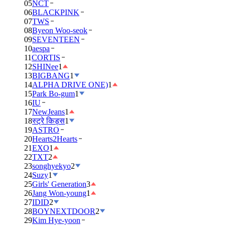
05
NCT
06
BLACKPINK
07
TWS
08
Byeon Woo-seok
09
SEVENTEEN
10
aespa
11
CORTIS
12
SHINee
1
13
BIGBANG
1
14
ALPHA DRIVE ONE)
1
15
Park Bo-gum
1
16
IU
17
NewJeans
1
18
स्ट्रे किड्स
1
19
ASTRO
20
Hearts2Hearts
21
EXO
1
22
TXT
2
23
songhyekyo
2
24
Suzy
1
25
Girls' Generation
3
26
Jang Won-young
1
27
IDID
2
28
BOYNEXTDOOR
2
29
Kim Hye-yoon