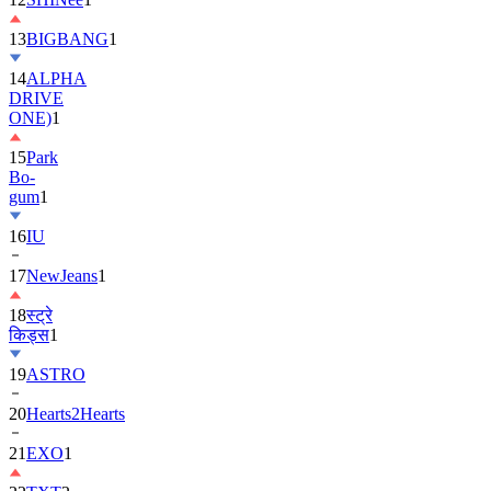
13
BIGBANG
1
14
ALPHA
DRIVE
ONE)
1
15
Park
Bo-
gum
1
16
IU
17
NewJeans
1
18
स्ट्रे
किड्स
1
19
ASTRO
20
Hearts2Hearts
21
EXO
1