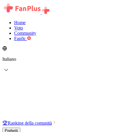
Home
Voto
Community
Fanfic
Italiano
🏆
Ranking della comunità
Preferiti