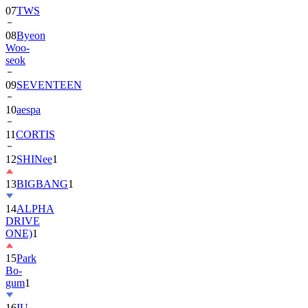
08
Byeon
Woo-
seok
09
SEVENTEEN
10
aespa
11
CORTIS
12
SHINee
1
13
BIGBANG
1
14
ALPHA
DRIVE
ONE)
1
15
Park
Bo-
gum
1
16
IU
17
NewJeans
1