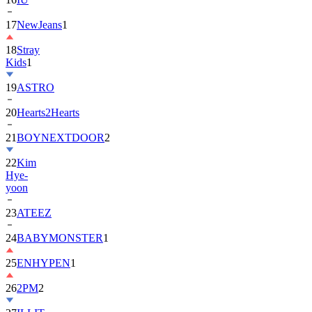
18
Stray
Kids
1
19
ASTRO
20
Hearts2Hearts
21
BOYNEXTDOOR
2
22
Kim
Hye-
yoon
23
ATEEZ
24
BABYMONSTER
1
25
ENHYPEN
1
26
2PM
2
27
ILLIT