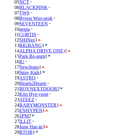
05
NCT
06
BLACKPINK
07
TWS
08
Byeon Woo-seok
09
SEVENTEEN
10
aespa
11
CORTIS
12
SHINee
1
13
BIGBANG
1
14
ALPHA DRIVE ONE)
1
15
Park Bo-gum
1
16
IU
17
NewJeans
1
18
Stray Kids
1
19
ASTRO
20
Hearts2Hearts
21
BOYNEXTDOOR
2
22
Kim Hye-yoon
23
ATEEZ
24
BABYMONSTER
1
25
ENHYPEN
1
26
2PM
2
27
ILLIT
28
Jung Hae-in
3
29
BTOB
1