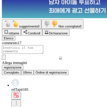
suggerimento
0
Non consigliato
0
rottame
Condividi
Dichiarazione
Elenco
commento
17
Allega immagini
registrazione
Consigliato
Ultimo
Ordine di registrazione
edTapir181