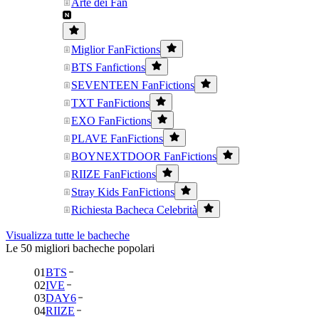
Arte dei Fan
Miglior FanFictions
BTS Fanfictions
SEVENTEEN FanFictions
TXT FanFictions
EXO FanFictions
PLAVE FanFictions
BOYNEXTDOOR FanFictions
RIIZE FanFictions
Stray Kids FanFictions
Richiesta Bacheca Celebrità
Visualizza tutte le bacheche
Le 50 migliori bacheche popolari
01
BTS
02
IVE
03
DAY6
04
RIIZE