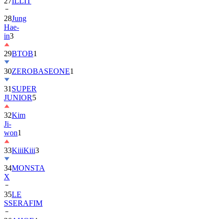
28
Jung
Hae-
in
3
29
BTOB
1
30
ZEROBASEONE
1
31
SUPER
JUNIOR
5
32
Kim
Ji-
won
1
33
KiiiKiii
3
34
MONSTA
X
35
LE
SSERAFIM
36
AHOF
4